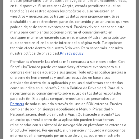
a datos personales, como datos de navegación o identificadores únicos,
en tu dispositivo. Si seleccionas Acepto, estarás permitiendo que las
tecnologías de rastreo apoyen los propósitos que se muestran en
Todas las ofertas de esta tienda
«nosotros y nuestros socios tratamos datos para proporcionar». Si se
deshabilitan los rastreadores, parte del contenido y los anuncios que ves
podrían dejar de ser relevantes para ti. Puedes volver a acceder a este
menú para cambiar tus opciones o retirar el consentimiento en
cualquier momento haciendo clic en el enlace «Mostrar los propósitos»
que aparece en el en la parte inferior de la página web. Tus opciones
tendrán efecto dentro de nuestro Sitio web. Para saber más, consulta
nuestra política de privacidad.
Privacy policy
Permítanos ofrecerle las ofertas más cercanas a sus necesidades: Con
Shopfully/Tiendeo puede ver anuncios y ofertas relevantes para sus
compras diarias de acuerdo a sus gustos. Todo esto es posible gracias a
una serie de herramientas y análisis realizados en base a sus
actividades dentro de la aplicación y en las plataformas conectadas,
como se indica en el párrafo 2 de la Política de Privacidad. Para ello,
SuperISSSTE
necesitamos su consentimiento sobre el uso de los datos recopilados
para este fin. Si aceptas compartiremos tus datos personales con
Caduca el 06/09
13 km
Partners
de todo el mundo a través del uso de SDK externos. Puedes
cambiar de opinión siempre accediendo a Menu > Privacidad >
Personalización, dentro de nuestra App. ¿Qué sucede si acepta? Los
Sucursales SuperISSSTE alrededor
anuncios que verá dentro de la aplicación pueden tratar temas
relacionados con su historial de navegación en plataformas externas a
Shopfully/Tiendeo. Por ejemplo, si un servicio vinculado a nosotros nos
informa que ha navegado por un sitio de viajes, podemos mostrarle