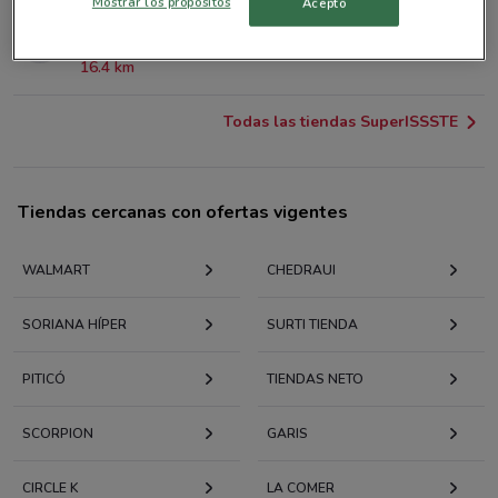
Mostrar los propósitos
Acepto
Av. Santa Ana, esq. Canal Nacional, Col. San
Francisco Culhuacán, Ciudad De México
16.4 km
Todas las tiendas SuperISSSTE
Tiendas cercanas con ofertas vigentes
WALMART
CHEDRAUI
SORIANA HÍPER
SURTI TIENDA
PITICÓ
TIENDAS NETO
SCORPION
GARIS
CIRCLE K
LA COMER