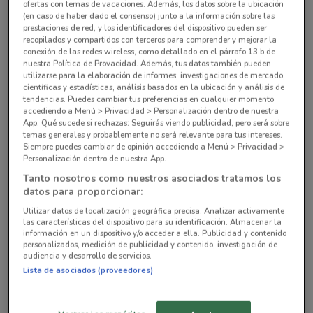
Calz. México Xochimilco No. 5713, Col. la Noria,
ofertas con temas de vacaciones. Además, los datos sobre la ubicación
(en caso de haber dado el consenso) junto a la información sobre las
Ciudad De México
prestaciones de red, y los identificadores del dispositivo pueden ser
13 km
recopilados y compartidos con terceros para comprender y mejorar la
conexión de las redes wireless, como detallado en el párrafo 13.b de
nuestra Política de Provacidad. Además, tus datos también pueden
Av. Heroíca Escuela Naval Militar s/n esq. con
utilizarse para la elaboración de informes, investigaciones de mercado,
Tepetlapa, Col. Alianza Popular Revolucionaria,
científicas y estadísticas, análisis basados en la ubicación y análisis de
tendencias. Puedes cambiar tus preferencias en cualquier momento
Ciudad De México
accediendo a Menú > Privacidad > Personalización dentro de nuestra
15.3 km
App. Qué sucede si rechazas: Seguirás viendo publicidad, pero será sobre
temas generales y probablemente no será relevante para tus intereses.
Siempre puedes cambiar de opinión accediendo a Menú > Privacidad >
Av. Tepetlapa s/n, esq. Escuela Naval Militar, Col.
Personalización dentro de nuestra App.
Alianza Popular Revolucionaria, Ciudad De
Tanto nosotros como nuestros asociados tratamos los
México
datos para proporcionar:
15.6 km
Utilizar datos de localización geográfica precisa. Analizar activamente
las características del dispositivo para su identificación. Almacenar la
información en un dispositivo y/o acceder a ella. Publicidad y contenido
Av. San Fernando 15 (Al interior de la Delegacion
personalizados, medición de publicidad y contenido, investigación de
ISSSTE Sur) Col. Toriello Guerra Ciudad De
audiencia y desarrollo de servicios.
México
Lista de asociados (proveedores)
16 km