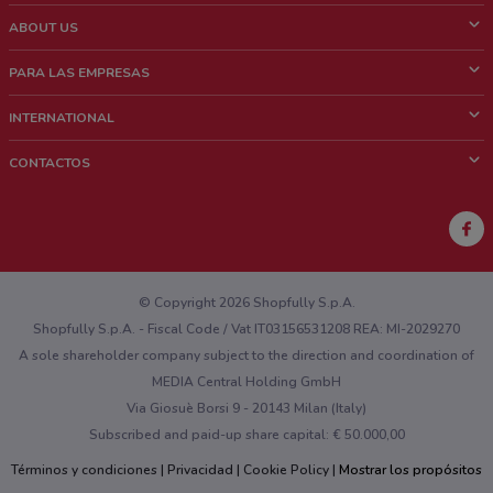
ABOUT US
¿Que es ShopFully?
PARA LAS EMPRESAS
¿Quiénes Somos?
¿Qué Hacemos?
INTERNATIONAL
News & Media
Contacto comercial
Italy
CONTACTOS
Trabaja con nosotros
Brazil
Notificaciones sobre los puntos de venta
France
Notificaciones sobre los folletos
Australia
¿Encontraste un problema en la web o en la aplicación?
New Zealand
© Copyright 2026 Shopfully S.p.A.
Shopfully S.p.A. - Fiscal Code / Vat IT03156531208 REA: MI-2029270
A sole shareholder company subject to the direction and coordination of
MEDIA Central Holding GmbH
Via Giosuè Borsi 9 - 20143 Milan (Italy)
Subscribed and paid-up share capital: € 50.000,00
Términos y condiciones
Privacidad
Cookie Policy
Mostrar los propósitos