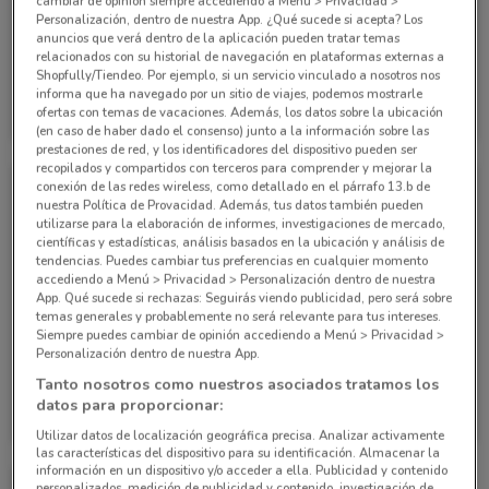
cambiar de opinión siempre accediendo a Menu > Privacidad >
Personalización, dentro de nuestra App. ¿Qué sucede si acepta? Los
anuncios que verá dentro de la aplicación pueden tratar temas
-3 DÍAS
relacionados con su historial de navegación en plataformas externas a
Shopfully/Tiendeo. Por ejemplo, si un servicio vinculado a nosotros nos
Waldos
Waldos
informa que ha navegado por un sitio de viajes, podemos mostrarle
ofertas con temas de vacaciones. Además, los datos sobre la ubicación
Caduca Lunes
11.1 km
Caduca el 31/08
11.1 km
(en caso de haber dado el consenso) junto a la información sobre las
prestaciones de red, y los identificadores del dispositivo pueden ser
recopilados y compartidos con terceros para comprender y mejorar la
conexión de las redes wireless, como detallado en el párrafo 13.b de
nuestra Política de Provacidad. Además, tus datos también pueden
utilizarse para la elaboración de informes, investigaciones de mercado,
científicas y estadísticas, análisis basados en la ubicación y análisis de
tendencias. Puedes cambiar tus preferencias en cualquier momento
accediendo a Menú > Privacidad > Personalización dentro de nuestra
App. Qué sucede si rechazas: Seguirás viendo publicidad, pero será sobre
temas generales y probablemente no será relevante para tus intereses.
Siempre puedes cambiar de opinión accediendo a Menú > Privacidad >
-3 DÍAS
Personalización dentro de nuestra App.
Tanto nosotros como nuestros asociados tratamos los
Waldos
Waldos
datos para proporcionar:
Caduca Lunes
11.1 km
Caduca el 23/08
11.1 km
Utilizar datos de localización geográfica precisa. Analizar activamente
las características del dispositivo para su identificación. Almacenar la
información en un dispositivo y/o acceder a ella. Publicidad y contenido
personalizados, medición de publicidad y contenido, investigación de