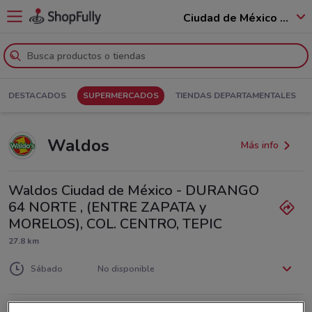
Ciudad de México - 12400
DESTACADOS
SUPERMERCADOS
TIENDAS DEPARTAMENTALES
Waldos
Más info
Waldos Ciudad de México - DURANGO
64 NORTE , (ENTRE ZAPATA y
MORELOS), COL. CENTRO, TEPIC
27.8 km
Lunes
Martes
Miércoles
Jueves
Viernes
No disponible
No disponible
No disponible
No disponible
No disponible
Sábado
No disponible
Domingo
No disponible