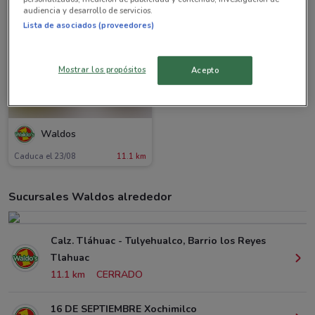
audiencia y desarrollo de servicios.
Lista de asociados (proveedores)
Mostrar los propósitos
Acepto
Waldos
Caduca el 23/08
11.1 km
Sucursales Waldos alrededor
Calz. Tláhuac - Tulyehualco, Barrio los Reyes
Tlahuac
11.1 km
CERRADO
16 DE SEPTIEMBRE Xochimilco