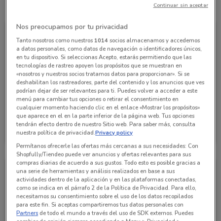
Todas las ofertas de esta tienda
Continuar sin aceptar
Nos preocupamos por tu privacidad
Tanto nosotros como nuestros
1014
socios almacenamos y accedemos
a datos personales, como datos de navegación o identificadores únicos,
en tu dispositivo. Si seleccionas Acepto, estarás permitiendo que las
tecnologías de rastreo apoyen los propósitos que se muestran en
«nosotros y nuestros socios tratamos datos para proporcionar». Si se
deshabilitan los rastreadores, parte del contenido y los anuncios que ves
podrían dejar de ser relevantes para ti. Puedes volver a acceder a este
menú para cambiar tus opciones o retirar el consentimiento en
cualquier momento haciendo clic en el enlace «Mostrar los propósitos»
que aparece en el en la parte inferior de la página web. Tus opciones
Waldos
tendrán efecto dentro de nuestro Sitio web. Para saber más, consulta
nuestra política de privacidad.
Privacy policy
Caduca el 16/08
11.1 km
Permítanos ofrecerle las ofertas más cercanas a sus necesidades: Con
Shopfully/Tiendeo puede ver anuncios y ofertas relevantes para sus
compras diarias de acuerdo a sus gustos. Todo esto es posible gracias a
una serie de herramientas y análisis realizados en base a sus
actividades dentro de la aplicación y en las plataformas conectadas,
como se indica en el párrafo 2 de la Política de Privacidad. Para ello,
necesitamos su consentimiento sobre el uso de los datos recopilados
para este fin. Si aceptas compartiremos tus datos personales con
Partners
de todo el mundo a través del uso de SDK externos. Puedes