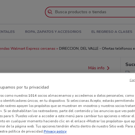
ENTALES
ROPA, ZAPATOS Y ACCESORIOS
EL REGRESO A CLASES
endas Walmart Express cercanas
DIRECCION, DEL VALLE - Ofertas teléfonos e
Suc
Más info
Con
upamos por tu privacidad
ros como nuestros
1014
socios almacenamos y accedemos a datos personales, como 
 identificadores únicos, en tu dispositivo. Si seleccionas Acepto, estarás permitiendo
de rastreo apoyen los propósitos que se muestran en «nosotros y nuestros socios trat
». Si se deshabilitan los rastreadores, parte del contenido y los anuncios que ves podr
es para ti. Puedes volver a acceder a este menú para cambiar tus opciones o retirar el
nto en cualquier momento haciendo clic en el enlace «Mostrar los propósitos» que ap
erior de la página web. Tus opciones tendrán efecto dentro de nuestro Sitio web. Para
stra política de privacidad.
Privacy policy