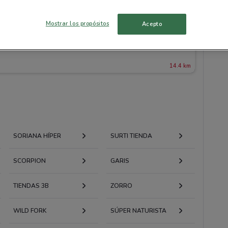
Mostrar los propósitos
Acepto
14.4 km
SORIANA HÍPER
SURTI TIENDA
SCORPION
GARIS
TIENDAS 3B
ZORRO
WILD FORK
SÚPER NATURISTA