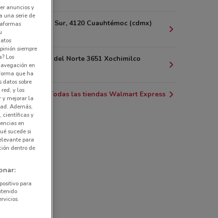
er anuncios y
a una serie de
Insurgentes Sur, 4120 Cuauhtémoc (cdmx)
ataformas
u
15.2 km
datos
pinión siempre
a? Los
A.v División del Norte 3651 Xochimilco
 navegación en
16.6 km
nforma que ha
s datos sobre
red, y los
Todas las tiendas Walmart Express
r y mejorar la
idad. Además,
 científicas y
rencias en
ué sucede si
elevante para
ción dentro de
onar:
positivo para
ntenido
rvicios.