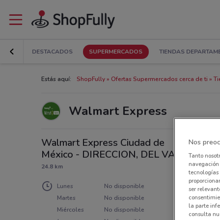
DESTACADOS
SUPERMERCADOS
TIENDAS DEPARTAM
Estás aquí:
ShopFully
Ofertas Supermercados cerca de ti
Ti
Walmart Express
Walmart Express Ciudad de
Nos preoc
México - DIRECCION, DEL VALLE
Tanto nosot
navegación o
24.8 km
tecnologías 
proporcionar
Lunes
No disponible
ser relevant
consentimie
Martes
No disponible
la parte inf
Miércoles
No disponible
consulta nue