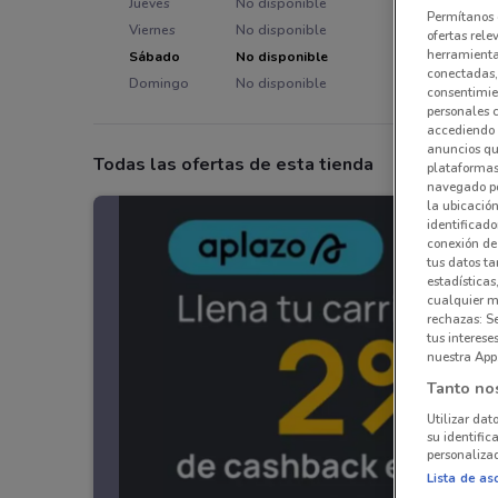
Jueves
No disponible
Permítanos 
Viernes
No disponible
ofertas rele
herramientas
Sábado
No disponible
conectadas, 
Domingo
No disponible
consentimien
personales 
accediendo 
anuncios qu
Todas las ofertas de esta tienda
plataformas 
navegado po
la ubicación
identificado
conexión de
tus datos ta
estadísticas
cualquier m
rechazas: S
tus interes
nuestra App
Tanto no
Utilizar dat
su identific
personalizad
Lista de as