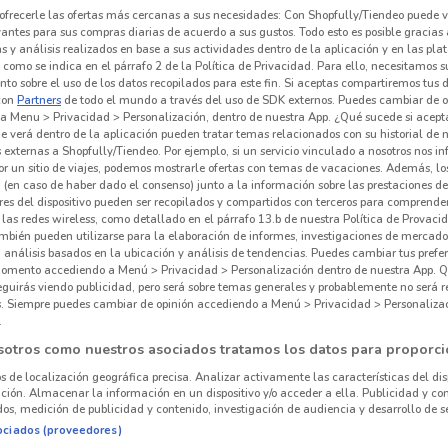
ofrecerle las ofertas más cercanas a sus necesidades: Con Shopfully/Tiendeo puede v
vantes para sus compras diarias de acuerdo a sus gustos. Todo esto es posible gracias 
 y análisis realizados en base a sus actividades dentro de la aplicación y en las pl
como se indica en el párrafo 2 de la Política de Privacidad. Para ello, necesitamos s
to sobre el uso de los datos recopilados para este fin. Si aceptas compartiremos tus 
con
Partners
de todo el mundo a través del uso de SDK externos. Puedes cambiar de o
a Menu > Privacidad > Personalización, dentro de nuestra App. ¿Qué sucede si acept
e verá dentro de la aplicación pueden tratar temas relacionados con su historial de
externas a Shopfully/Tiendeo. Por ejemplo, si un servicio vinculado a nosotros nos i
r un sitio de viajes, podemos mostrarle ofertas con temas de vacaciones. Además, lo
 (en caso de haber dado el consenso) junto a la información sobre las prestaciones de 
res del dispositivo pueden ser recopilados y compartidos con terceros para comprende
 las redes wireless, como detallado en el párrafo 13.b de nuestra Política de Provac
mbién pueden utilizarse para la elaboración de informes, investigaciones de mercado,
, análisis basados en la ubicación y análisis de tendencias. Puedes cambiar tus prefe
omento accediendo a Menú > Privacidad > Personalización dentro de nuestra App. Q
eguirás viendo publicidad, pero será sobre temas generales y probablemente no será r
es. Siempre puedes cambiar de opinión accediendo a Menú > Privacidad > Personaliza
.
sotros como nuestros asociados tratamos los datos para proporci
os de localización geográfica precisa. Analizar activamente las características del dis
ación. Almacenar la información en un dispositivo y/o acceder a ella. Publicidad y co
os, medición de publicidad y contenido, investigación de audiencia y desarrollo de se
ociados (proveedores)