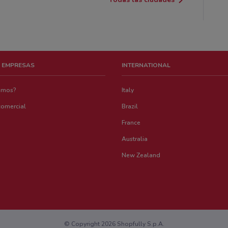
 EMPRESAS
INTERNATIONAL
emos?
Italy
comercial
Brazil
France
Australia
New Zealand
© Copyright 2026 Shopfully S.p.A.