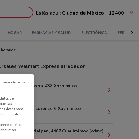
Estás aquí:
Ciudad de México - 12400
HOGAR
FARMACIAS Y SALUD
ELECTRÓNICA
FERRETERÍ
 horarios
ursales Walmart Express alrededor
tinuar sin aceptar
Calzada Acoxpa, 438 Xochimilco
14.4 km
datos de
 que las
Rancho San Lorenzo 6 Xochimilco
amos datos para
ían dejar de
15 km
arece en el en
 saber más,
Calzada de tlalpan, 4467 Cuauhtémoc (cdmx)
15.1 km