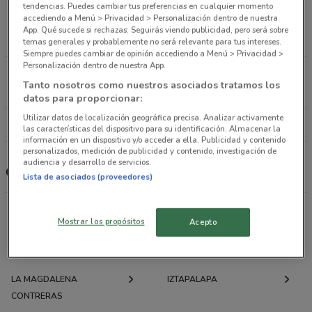
tendencias. Puedes cambiar tus preferencias en cualquier momento
accediendo a Menú > Privacidad > Personalización dentro de nuestra
Madero 73 Cuauhtémoc (cdmx)
App. Qué sucede si rechazas: Seguirás viendo publicidad, pero será sobre
5.5 km
temas generales y probablemente no será relevante para tus intereses.
Siempre puedes cambiar de opinión accediendo a Menú > Privacidad >
Personalización dentro de nuestra App.
Calz. Tlalpan N°1882 Tlalpan (cdmx)
Tanto nosotros como nuestros asociados tratamos los
7.2 km
datos para proporcionar:
Utilizar datos de localización geográfica precisa. Analizar activamente
Todas las tiendas Go Mart
las características del dispositivo para su identificación. Almacenar la
información en un dispositivo y/o acceder a ella. Publicidad y contenido
personalizados, medición de publicidad y contenido, investigación de
audiencia y desarrollo de servicios.
Go Mart
Lista de asociados (proveedores)
Mostrar los propósitos
Acepto
Ofertas folletos y catálogos por ciudad a tu
alrededor
LA MAGDALENA
IZTAPALAPA
CONTRERAS