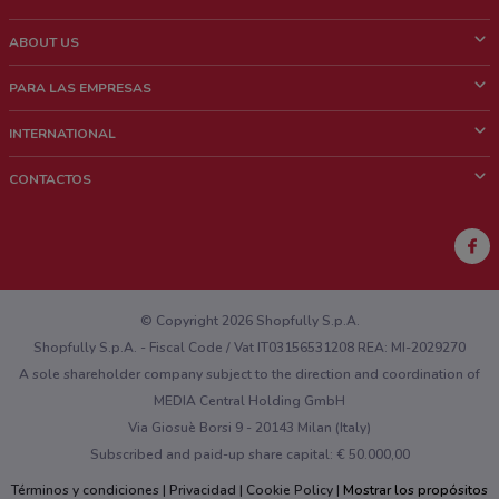
ABOUT US
¿Que es ShopFully?
PARA LAS EMPRESAS
¿Quiénes Somos?
¿Qué Hacemos?
INTERNATIONAL
News & Media
Contacto comercial
Italy
CONTACTOS
Trabaja con nosotros
Brazil
Notificaciones sobre los puntos de venta
France
Notificaciones sobre los folletos
Australia
¿Encontraste un problema en la web o en la aplicación?
New Zealand
© Copyright 2026 Shopfully S.p.A.
Shopfully S.p.A. - Fiscal Code / Vat IT03156531208 REA: MI-2029270
A sole shareholder company subject to the direction and coordination of
MEDIA Central Holding GmbH
Via Giosuè Borsi 9 - 20143 Milan (Italy)
Subscribed and paid-up share capital: € 50.000,00
Términos y condiciones
Privacidad
Cookie Policy
Mostrar los propósitos