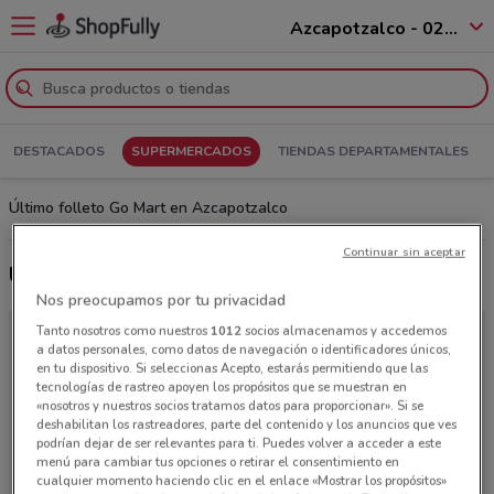
Azcapotzalco - 02010
DESTACADOS
SUPERMERCADOS
TIENDAS DEPARTAMENTALES
Último folleto Go Mart en Azcapotzalco
Continuar sin aceptar
Últimas ofertas Go Mart
Nos preocupamos por tu privacidad
Tanto nosotros como nuestros
1012
socios almacenamos y accedemos
a datos personales, como datos de navegación o identificadores únicos,
en tu dispositivo. Si seleccionas Acepto, estarás permitiendo que las
tecnologías de rastreo apoyen los propósitos que se muestran en
«nosotros y nuestros socios tratamos datos para proporcionar». Si se
deshabilitan los rastreadores, parte del contenido y los anuncios que ves
podrían dejar de ser relevantes para ti. Puedes volver a acceder a este
menú para cambiar tus opciones o retirar el consentimiento en
cualquier momento haciendo clic en el enlace «Mostrar los propósitos»