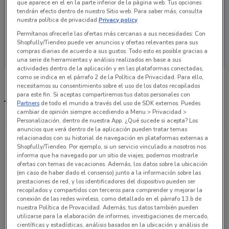
que aparece en el en la parte inferior de la página web. Tus opciones
tendrán efecto dentro de nuestro Sitio web. Para saber más, consulta
nuestra política de privacidad.
Privacy policy
Permítanos ofrecerle las ofertas más cercanas a sus necesidades: Con
En este momento no hay ofertas vigentes
Shopfully/Tiendeo puede ver anuncios y ofertas relevantes para sus
compras diarias de acuerdo a sus gustos. Todo esto es posible gracias a
una serie de herramientas y análisis realizados en base a sus
actividades dentro de la aplicación y en las plataformas conectadas,
como se indica en el párrafo 2 de la Política de Privacidad. Para ello,
necesitamos su consentimiento sobre el uso de los datos recopilados
para este fin. Si aceptas compartiremos tus datos personales con
Tiendas Go Mart más cercanas
Partners
de todo el mundo a través del uso de SDK externos. Puedes
cambiar de opinión siempre accediendo a Menu > Privacidad >
Personalización, dentro de nuestra App. ¿Qué sucede si acepta? Los
anuncios que verá dentro de la aplicación pueden tratar temas
Republica de Uruguay No.21-A Cuauhtémoc (cdmx)
relacionados con su historial de navegación en plataformas externas a
4.6 km
Shopfully/Tiendeo. Por ejemplo, si un servicio vinculado a nosotros nos
informa que ha navegado por un sitio de viajes, podemos mostrarle
ofertas con temas de vacaciones. Además, los datos sobre la ubicación
República de Uruguay No.33 Cuauhtémoc (cdmx)
(en caso de haber dado el consenso) junto a la información sobre las
prestaciones de red, y los identificadores del dispositivo pueden ser
4.7 km
recopilados y compartidos con terceros para comprender y mejorar la
conexión de las redes wireless, como detallado en el párrafo 13.b de
Lorenzo Boturini N° 479 Venustiano Carranza
nuestra Política de Provacidad. Además, tus datos también pueden
utilizarse para la elaboración de informes, investigaciones de mercado,
5.4 km
científicas y estadísticas, análisis basados en la ubicación y análisis de