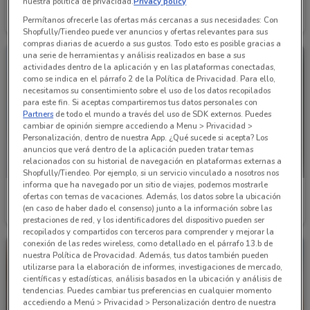
Waldos
Liverpool
nuestra política de privacidad.
Privacy policy
Permítanos ofrecerle las ofertas más cercanas a sus necesidades: Con
Caduca el 16/08
1.9 km
Caduca el 16/08
1.7 km
Shopfully/Tiendeo puede ver anuncios y ofertas relevantes para sus
compras diarias de acuerdo a sus gustos. Todo esto es posible gracias a
una serie de herramientas y análisis realizados en base a sus
actividades dentro de la aplicación y en las plataformas conectadas,
como se indica en el párrafo 2 de la Política de Privacidad. Para ello,
necesitamos su consentimiento sobre el uso de los datos recopilados
para este fin. Si aceptas compartiremos tus datos personales con
Partners
de todo el mundo a través del uso de SDK externos. Puedes
cambiar de opinión siempre accediendo a Menu > Privacidad >
Personalización, dentro de nuestra App. ¿Qué sucede si acepta? Los
anuncios que verá dentro de la aplicación pueden tratar temas
relacionados con su historial de navegación en plataformas externas a
Shopfully/Tiendeo. Por ejemplo, si un servicio vinculado a nosotros nos
informa que ha navegado por un sitio de viajes, podemos mostrarle
Farmacias YZA
Interceramic
ofertas con temas de vacaciones. Además, los datos sobre la ubicación
(en caso de haber dado el consenso) junto a la información sobre las
Caduca el 31/08
617 m
Caduca el 03/10
1.4 km
prestaciones de red, y los identificadores del dispositivo pueden ser
recopilados y compartidos con terceros para comprender y mejorar la
conexión de las redes wireless, como detallado en el párrafo 13.b de
nuestra Política de Provacidad. Además, tus datos también pueden
utilizarse para la elaboración de informes, investigaciones de mercado,
científicas y estadísticas, análisis basados en la ubicación y análisis de
tendencias. Puedes cambiar tus preferencias en cualquier momento
accediendo a Menú > Privacidad > Personalización dentro de nuestra