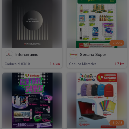
-3 DÍAS
Interceramic
Soriana Súper
Caduca el 03/10
1.4 km
Caduca Miércoles
1.7 km
-3 DÍAS