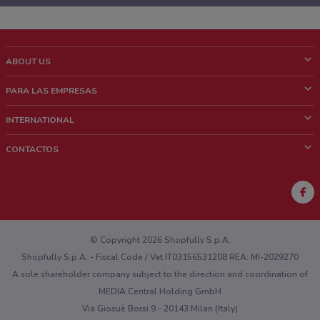
ABOUT US
¿Que es ShopFully?
PARA LAS EMPRESAS
¿Quiénes Somos?
¿Qué Hacemos?
INTERNATIONAL
News & Media
Contacto comercial
Italy
CONTACTOS
Trabaja con nosotros
Brazil
Notificaciones sobre los puntos de venta
France
Notificaciones sobre los folletos
Australia
¿Encontraste un problema en la web o en la aplicación?
New Zealand
© Copyright 2026 Shopfully S.p.A.
Shopfully S.p.A. - Fiscal Code / Vat IT03156531208 REA: MI-2029270
A sole shareholder company subject to the direction and coordination of
MEDIA Central Holding GmbH
Via Giosuè Borsi 9 - 20143 Milan (Italy)