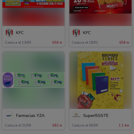
KFC
KFC
Caduca el 13/09
658 m
Caduca el 18/01
658 m
Farmacias YZA
SuperISSSTE
Caduca el 31/08
682 m
Caduca el 06/09
1.1 km