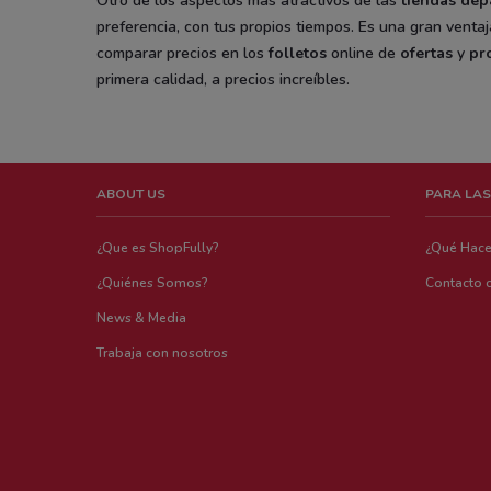
Otro de los aspectos más atractivos de las
tiendas dep
preferencia, con tus propios tiempos. Es una gran venta
comparar precios en los
folletos
online de
ofertas
y
pr
primera calidad, a precios increíbles.
ABOUT US
PARA LAS
¿Que es ShopFully?
¿Qué Hac
¿Quiénes Somos?
Contacto 
News & Media
Trabaja con nosotros