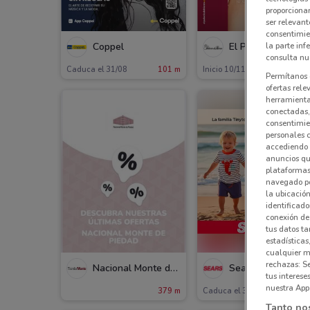
proporcionar
PRÓXIMAMENT
ser relevant
consentimie
la parte inf
Coppel
El Palacio de Hier
consulta nue
Caduca el 31/08
101 m
Inicio 10/11
2.1 
Permítanos 
ofertas rele
herramientas
conectadas, 
consentimien
personales 
accediendo 
anuncios qu
plataformas 
navegado po
la ubicación
identificado
conexión de
tus datos ta
estadísticas
cualquier m
rechazas: S
Nacional Monte de Piedad
Sears
tus interes
nuestra App
379 m
Caduca el 31/12
741
Tanto no