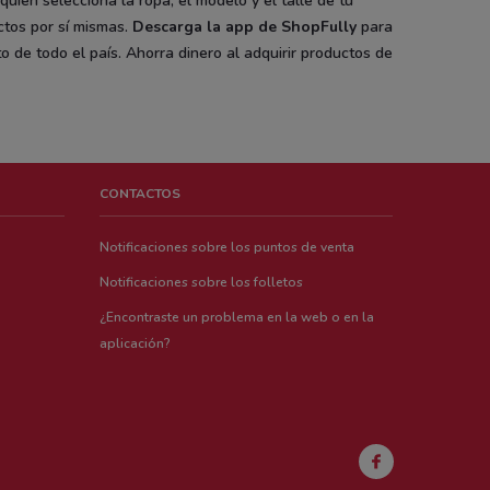
 quien selecciona la ropa, el modelo y el talle de tu
ctos por sí mismas.
Descarga la
app de ShopFully
para
e todo el país. Ahorra dinero al adquirir productos de
CONTACTOS
Notificaciones sobre los puntos de venta
Notificaciones sobre los folletos
¿Encontraste un problema en la web o en la
aplicación?