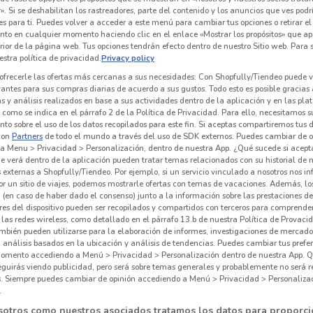
». Si se deshabilitan los rastreadores, parte del contenido y los anuncios que ves podr
E
NUEVO
es para ti. Puedes volver a acceder a este menú para cambiar tus opciones o retirar el
nto en cualquier momento haciendo clic en el enlace «Mostrar los propósitos» que ap
erior de la página web. Tus opciones tendrán efecto dentro de nuestro Sitio web. Para
ro
El Palacio de Hierro
Woolworth
stra política de privacidad.
Privacy policy
km
2.1 km
Caduca el 17/08
1.2 km
C
ofrecerle las ofertas más cercanas a sus necesidades: Con Shopfully/Tiendeo puede v
vantes para sus compras diarias de acuerdo a sus gustos. Todo esto es posible gracias 
 y análisis realizados en base a sus actividades dentro de la aplicación y en las pl
como se indica en el párrafo 2 de la Política de Privacidad. Para ello, necesitamos s
to sobre el uso de los datos recopilados para este fin. Si aceptas compartiremos tus 
con
Partners
de todo el mundo a través del uso de SDK externos. Puedes cambiar de o
a Menu > Privacidad > Personalización, dentro de nuestra App. ¿Qué sucede si acept
e verá dentro de la aplicación pueden tratar temas relacionados con su historial de
externas a Shopfully/Tiendeo. Por ejemplo, si un servicio vinculado a nosotros nos i
r un sitio de viajes, podemos mostrarle ofertas con temas de vacaciones. Además, lo
 (en caso de haber dado el consenso) junto a la información sobre las prestaciones de 
res del dispositivo pueden ser recopilados y compartidos con terceros para comprende
 las redes wireless, como detallado en el párrafo 13.b de nuestra Política de Provac
mbién pueden utilizarse para la elaboración de informes, investigaciones de mercado,
, análisis basados en la ubicación y análisis de tendencias. Puedes cambiar tus prefe
omento accediendo a Menú > Privacidad > Personalización dentro de nuestra App. Q
eguirás viendo publicidad, pero será sobre temas generales y probablemente no será r
Sears
Sanborns
es. Siempre puedes cambiar de opinión accediendo a Menú > Privacidad > Personaliza
.
 m
741 m
754 m
sotros como nuestros asociados tratamos los datos para proporci