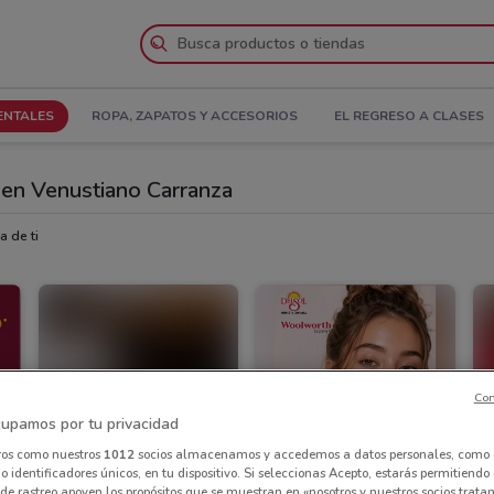
ENTALES
ROPA, ZAPATOS Y ACCESORIOS
EL REGRESO A CLASES
en Venustiano Carranza
 de ti
Con
upamos por tu privacidad
ros como nuestros
1012
socios almacenamos y accedemos a datos personales, como 
 identificadores únicos, en tu dispositivo. Si seleccionas Acepto, estarás permitiendo
de rastreo apoyen los propósitos que se muestran en «nosotros y nuestros socios trat