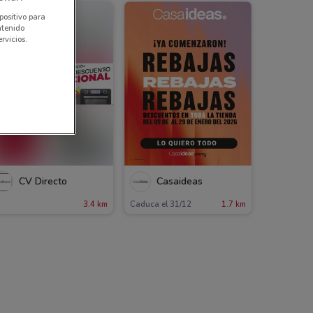
positivo para
ntenido
rvicios.
CV Directo
Casaideas
3.4 km
Caduca el 31/12
1.7 km