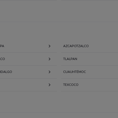
APA
AZCAPOTZALCO
LCO
TLALPAN
HIDALGO
CUAUHTÉMOC
TEXCOCO