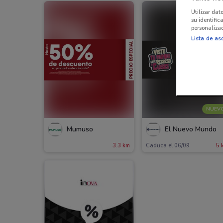
Utilizar dat
su identific
personalizad
Lista de as
NUEV
Mumuso
El Nuevo Mundo
3.3 km
Caduca el 06/09
5 