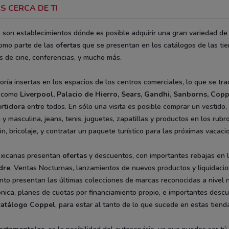
S CERCA DE TI
a
son establecimientos dónde es posible adquirir una gran variedad de 
omo parte de las
ofertas
que se presentan en los catálogos de las ti
s de cine, conferencias, y mucho más.
ía insertas en los espacios de los centros comerciales, lo que se tr
s como
Liverpool,
Palacio de Hierro
,
Sears
,
Gandhi
,
Sanborns
,
Copp
rtidora
entre todos. En sólo una visita es posible comprar un vestido,
 y masculina, jeans, tenis, juguetes, zapatillas y productos en los ru
ón, bricolaje, y contratar un paquete turístico para las próximas vacaci
xicanas presentan
ofertas
y descuentos, con importantes rebajas en 
dre
, Ventas Nocturnas, lanzamientos de nuevos productos y liquidaci
nto presentan las últimas colecciones de marcas reconocidas a nivel na
trónica, planes de cuotas por financiamiento propio, e importantes des
catálogo Coppel
, para estar al tanto de lo que sucede en estas tiend