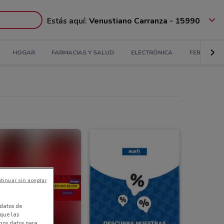
Estás aquí:
Venustiano Carranza - 15990
HOGAR
FARMACIAS Y SALUD
ELECTRÓNICA
FERRETERÍ
tinuar sin aceptar
datos de
 que las
amos datos para