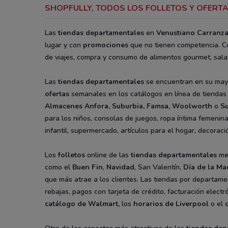
SHOPFULLY, TODOS LOS FOLLETOS Y OFERTA
Las
tiendas departamentales
en
Venustiano Carranz
lugar y con
promociones
que no tienen competencia. C
de viajes, compra y consumo de alimentos gourmet, sala
Las
tiendas departamentales
se encuentran en su mayor
ofertas
semanales en los catálogos en línea de tienda
Almacenes Anfora, Suburbia, Famsa, Woolworth
o
Su
para los niños, consolas de juegos, ropa íntima femenina
infantil, supermercado, artículos para el hogar, decoraci
Los
folletos
online de las
tiendas departamentales
me
como el
Buen Fin
,
Navidad
, San Valentín,
Día de la Ma
que más atrae a los clientes. Las tiendas por departame
rebajas, pagos con tarjeta de crédito, facturación elec
catálogo de Walmart
,
los
horarios de Liverpool
o el