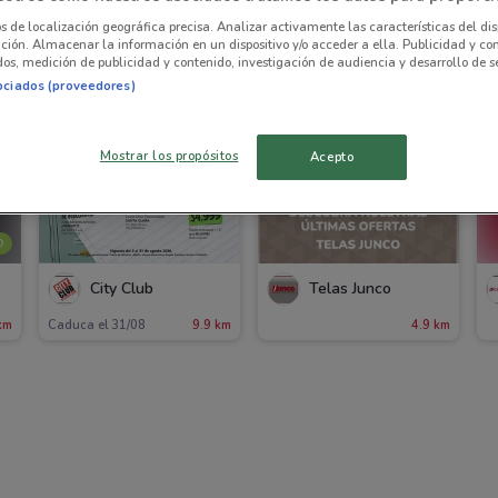
os de localización geográfica precisa. Analizar activamente las características del dis
ación. Almacenar la información en un dispositivo y/o acceder a ella. Publicidad y co
os, medición de publicidad y contenido, investigación de audiencia y desarrollo de se
ociados (proveedores)
Mostrar los propósitos
Acepto
O
City Club
Telas Junco
km
Caduca el 31/08
9.9 km
4.9 km