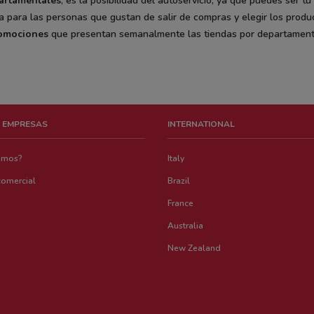
artamentales
, es la posibilidad del autoservicio, ya que puedes ser tú
ja para las personas que gustan de salir de compras y elegir los produ
omociones
que presentan semanalmente las tiendas por departamento d
 EMPRESAS
INTERNATIONAL
emos?
Italy
comercial
Brazil
France
Australia
New Zealand