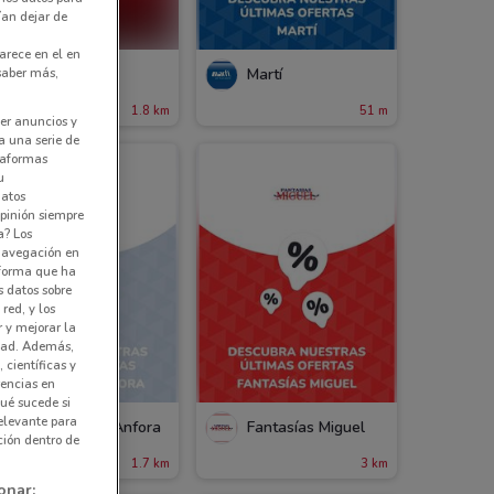
ían dejar de
arece en el en
 saber más,
Suburbia
Martí
aduca el 16/08
1.8 km
51 m
er anuncios y
a una serie de
ataformas
u
datos
pinión siempre
a? Los
 navegación en
nforma que ha
s datos sobre
red, y los
r y mejorar la
idad. Además,
 científicas y
rencias en
ué sucede si
elevante para
Almacenes Anfora
Fantasías Miguel
ción dentro de
1.7 km
3 km
onar: