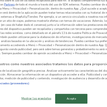
to sobre el uso de los datos recopilados para este fin. Si aceptas compartiremos tus 
con
Partners
de todo el mundo a través del uso de SDK externos. Puedes cambiar de o
a Menu > Privacidad > Personalización, dentro de nuestra App. ¿Qué sucede si acept
e verá dentro de la aplicación pueden tratar temas relacionados con su historial de
externas a Shopfully/Tiendeo. Por ejemplo, si un servicio vinculado a nosotros nos i
r un sitio de viajes, podemos mostrarle ofertas con temas de vacaciones. Además, lo
 hay ofertas vigentes
 (en caso de haber dado el consenso) junto a la información sobre las prestaciones de 
res del dispositivo pueden ser recopilados y compartidos con terceros para comprende
 las redes wireless, como detallado en el párrafo 13.b de nuestra Política de Provac
mbién pueden utilizarse para la elaboración de informes, investigaciones de mercado,
, análisis basados en la ubicación y análisis de tendencias. Puedes cambiar tus prefe
omento accediendo a Menú > Privacidad > Personalización dentro de nuestra App. Q
eguirás viendo publicidad, pero será sobre temas generales y probablemente no será r
es. Siempre puedes cambiar de opinión accediendo a Menú > Privacidad > Personaliza
.
alrededor
sotros como nuestros asociados tratamos los datos para proporci
os de localización geográfica precisa. Analizar activamente las características del dis
AZCAPOTZALCO
IZTACALCO
ación. Almacenar la información en un dispositivo y/o acceder a ella. Publicidad y co
os, medición de publicidad y contenido, investigación de audiencia y desarrollo de se
ociados (proveedores)
TLALPAN
VENUSTIANO
CARRANZA
Mostrar los propósitos
Acepto
Mai
CUAUHTÉMOC
PARAÍSO