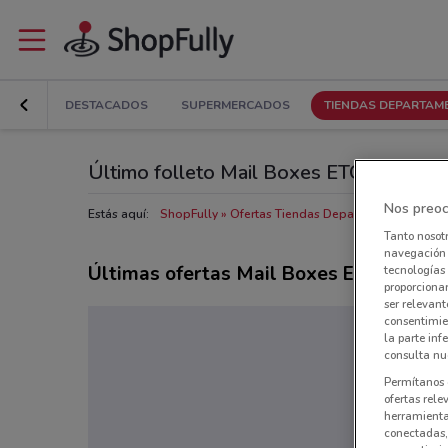
DESTACADOS
SUPERMERCADOS
TIENDAS DEPARTAM
Último folleto Mail Boxes ETC en Venus
Nos preoc
Estás aquí:
ShopFully
Ofertas Tiendas Departamentales en 
Tanto nosot
navegación o
Últimas ofertas Mail Boxes ETC
tecnologías 
proporcionar
ser relevant
consentimie
la parte inf
consulta nue
Permítanos 
ofertas rele
herramientas
conectadas, 