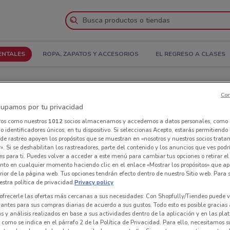
ENTALES
ROPA, ZAPATOS Y ACCESORIOS
EL REGRESO A CLASES
tiano Carranza
Con
upamos por tu privacidad
Venustiano Carranza
Tiendas Mail Boxes ETC en Venustiano Carranza
ros como nuestros
1012
socios almacenamos y accedemos a datos personales, como 
 identificadores únicos, en tu dispositivo. Si seleccionas Acepto, estarás permitiendo
Tie
de rastreo apoyen los propósitos que se muestran en «nosotros y nuestros socios trat
». Si se deshabilitan los rastreadores, parte del contenido y los anuncios que ves podr
es para ti. Puedes volver a acceder a este menú para cambiar tus opciones o retirar el
nto en cualquier momento haciendo clic en el enlace «Mostrar los propósitos» que ap
erior de la página web. Tus opciones tendrán efecto dentro de nuestro Sitio web. Para
stra política de privacidad.
Privacy policy
ofrecerle las ofertas más cercanas a sus necesidades: Con Shopfully/Tiendeo puede v
vantes para sus compras diarias de acuerdo a sus gustos. Todo esto es posible gracias 
 y análisis realizados en base a sus actividades dentro de la aplicación y en las pl
como se indica en el párrafo 2 de la Política de Privacidad. Para ello, necesitamos s