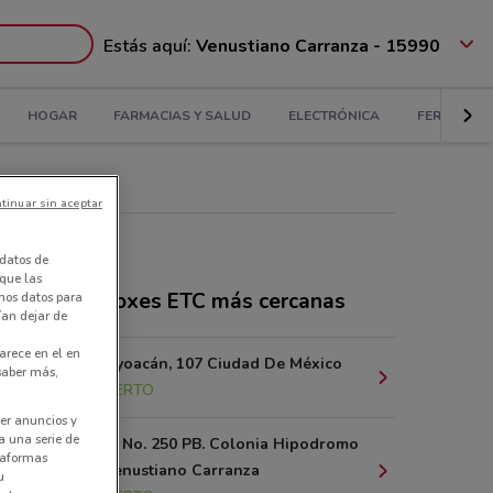
Estás aquí:
Venustiano Carranza - 15990
HOGAR
FARMACIAS Y SALUD
ELECTRÓNICA
FERRETERÍ
tinuar sin aceptar
datos de
 que las
ndas Mail Boxes ETC más cercanas
amos datos para
ían dejar de
arece en el en
Avenida Coyoacán, 107 Ciudad De México
 saber más,
303 m
ABIERTO
er anuncios y
a una serie de
Nuevo Leon No. 250 PB. Colonia Hipodromo
ataformas
Condesa. Venustiano Carranza
u