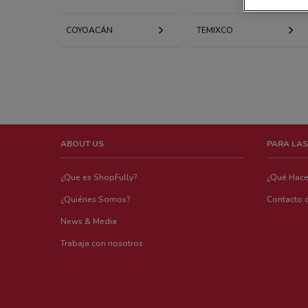
COYOACÁN
TEMIXCO
ABOUT US
PARA LAS
¿Que es ShopFully?
¿Qué Hac
¿Quiénes Somos?
Contacto 
News & Media
Trabaja con nosotros