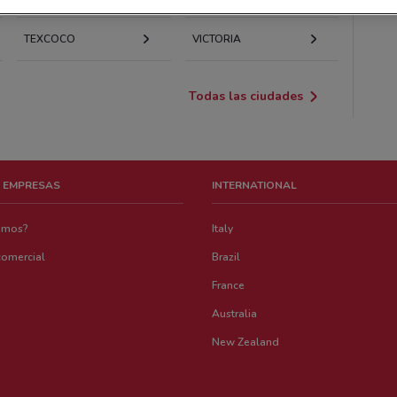
TEXCOCO
VICTORIA
Todas las ciudades
 EMPRESAS
INTERNATIONAL
emos?
Italy
comercial
Brazil
France
Australia
New Zealand