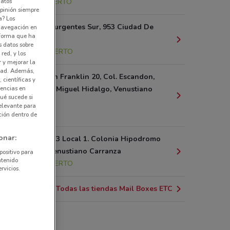
datos
370 m
ABIERTO
pinión siempre
a? Los
Avenida Insurgentes Sur, 953 Ciudad De
 navegación en
nforma que ha
México
s datos sobre
1.6 km
ABIERTO
red, y los
r y mejorar la
idad. Además,
Av. Benjamin Franklin 20, Col. Escandon,
 científicas y
rencias en
Delegacion Miguel Hidalgo, Venustiano
ué sucede si
Carranza
elevante para
1.6 km
ción dentro de
onar:
Yucatan No. 3 Local 1. Colonia Hipodromo
Condesa. Venustiano Carranza
positivo para
ntenido
1.8 km
ABIERTO
rvicios.
Todas las tiendas Mail Boxes ETC
l Boxes ETC