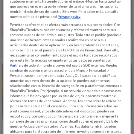
cualquier momento haciendo clic en el enlace «Mostrar los propósitos»
que aparece en el en la parte inferior de la página web. Tus opciones
tendrán efecto dentro de nuestro Sitio web. Para saber más, consulta
nuestra política de privacidad.
Privacy policy
Permítanos ofrecerle las ofertas más cercanas a sus necesidades: Con
Shopfully/Tiendeo puede ver anuncios y ofertas relevantes para sus
compras diarias de acuerdo a sus gustos. Todo esto es posible gracias a
una serie de herramientas y análisis realizados en base a sus
Price Shoes
Price Shoes
actividades dentro de la aplicación y en las plataformas conectadas,
como se indica en el párrafo 2 de la Política de Privacidad. Para ello,
Caduca el 31/12
4.8 km
Caduca el 31/12
4.8 km
necesitamos su consentimiento sobre el uso de los datos recopilados
para este fin. Si aceptas compartiremos tus datos personales con
Partners
de todo el mundo a través del uso de SDK externos. Puedes
cambiar de opinión siempre accediendo a Menu > Privacidad >
Personalización, dentro de nuestra App. ¿Qué sucede si acepta? Los
anuncios que verá dentro de la aplicación pueden tratar temas
relacionados con su historial de navegación en plataformas externas a
Shopfully/Tiendeo. Por ejemplo, si un servicio vinculado a nosotros nos
informa que ha navegado por un sitio de viajes, podemos mostrarle
ofertas con temas de vacaciones. Además, los datos sobre la ubicación
(en caso de haber dado el consenso) junto a la información sobre las
prestaciones de red, y los identificadores del dispositivo pueden ser
recopilados y compartidos con terceros para comprender y mejorar la
conexión de las redes wireless, como detallado en el párrafo 13.b de
Price Shoes
Price Shoes
nuestra Política de Provacidad. Además, tus datos también pueden
utilizarse para la elaboración de informes, investigaciones de mercado,