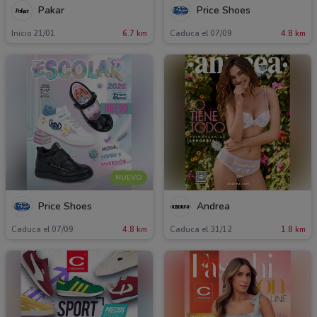
Pakar
Price Shoes
Inicio 21/01
6.7 km
Caduca el 07/09
4.8 km
NUEVO
Price Shoes
Andrea
Caduca el 07/09
4.8 km
Caduca el 31/12
1.8 km