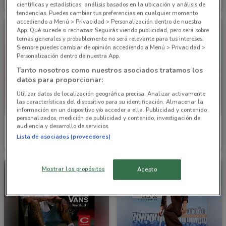
Caduca el 31/12
4.8 km
Caduca el 31/12
4.8 km
científicas y estadísticas, análisis basados en la ubicación y análisis de
tendencias. Puedes cambiar tus preferencias en cualquier momento
accediendo a Menú > Privacidad > Personalización dentro de nuestra
App. Qué sucede si rechazas: Seguirás viendo publicidad, pero será sobre
temas generales y probablemente no será relevante para tus intereses.
Siempre puedes cambiar de opinión accediendo a Menú > Privacidad >
Personalización dentro de nuestra App.
Tanto nosotros como nuestros asociados tratamos los
datos para proporcionar:
Utilizar datos de localización geográfica precisa. Analizar activamente
las características del dispositivo para su identificación. Almacenar la
información en un dispositivo y/o acceder a ella. Publicidad y contenido
personalizados, medición de publicidad y contenido, investigación de
audiencia y desarrollo de servicios.
Price Shoes
Price Shoes
Lista de asociados (proveedores)
Caduca el 31/12
4.8 km
Caduca el 31/12
4.8 km
Mostrar los propósitos
Acepto