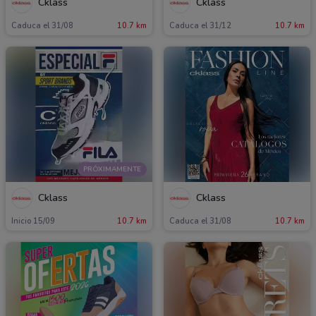
Cklass
Cklass
Caduca el 31/08
10.7 km
Caduca el 31/12
10.7 km
PRÓXIMAMENTE
Cklass
Cklass
Inicio 15/09
10.7 km
Caduca el 31/08
10.7 km