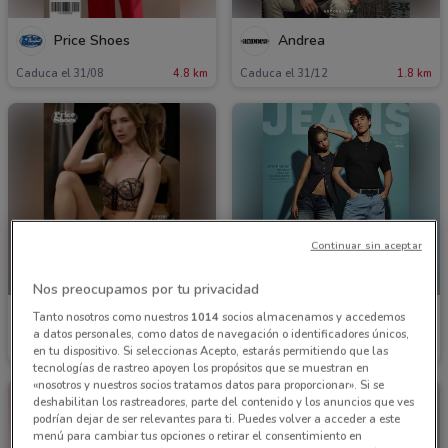
Price Shoes
Andrea
Caduca el 31/08
4.8 km
Caduca el 31/12
1.8 km
Continuar sin aceptar
PRÓXIMAMENTE
PRÓXIMAMENTE
Nos preocupamos por tu privacidad
Price Shoes
Price Shoes
Tanto nosotros como nuestros
1014
socios almacenamos y accedemos
a datos personales, como datos de navegación o identificadores únicos,
Inicio 01/09
4.8 km
Inicio 01/09
4.8 km
en tu dispositivo. Si seleccionas Acepto, estarás permitiendo que las
tecnologías de rastreo apoyen los propósitos que se muestran en
«nosotros y nuestros socios tratamos datos para proporcionar». Si se
deshabilitan los rastreadores, parte del contenido y los anuncios que ves
podrían dejar de ser relevantes para ti. Puedes volver a acceder a este
menú para cambiar tus opciones o retirar el consentimiento en