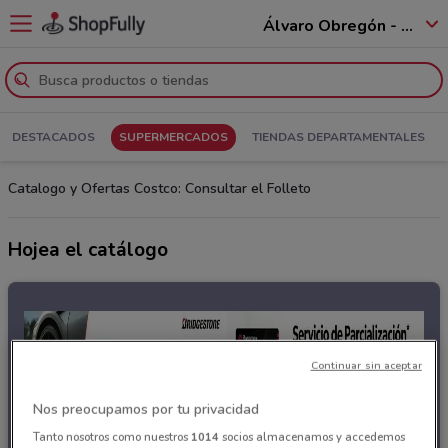
Álvaro Obregón - 01520
DESTACADOS
SUPERMERCADOS
TIENDAS DEPARTAMENTALES
Catalogo y Ofertas Costco: Consultar el Folleto
Hojea el catálogo
Continuar sin aceptar
Nos preocupamos por tu privacidad
Tanto nosotros como nuestros
1014
socios almacenamos y accedemos