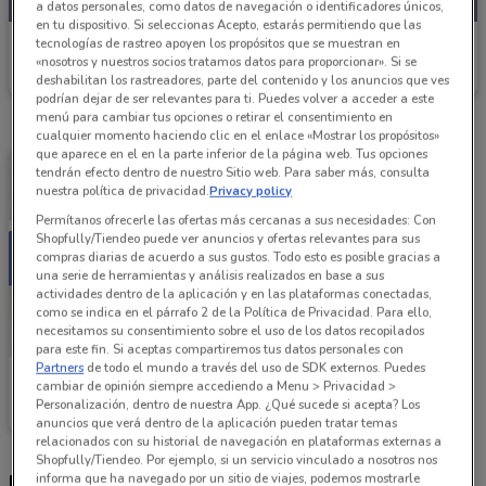
a datos personales, como datos de navegación o identificadores únicos,
en tu dispositivo. Si seleccionas Acepto, estarás permitiendo que las
tecnologías de rastreo apoyen los propósitos que se muestran en
Costco
«nosotros y nuestros socios tratamos datos para proporcionar». Si se
Caduca el 07/09
2.2 km
deshabilitan los rastreadores, parte del contenido y los anuncios que ves
podrían dejar de ser relevantes para ti. Puedes volver a acceder a este
menú para cambiar tus opciones o retirar el consentimiento en
cualquier momento haciendo clic en el enlace «Mostrar los propósitos»
que aparece en el en la parte inferior de la página web. Tus opciones
tendrán efecto dentro de nuestro Sitio web. Para saber más, consulta
nuestra política de privacidad.
Privacy policy
Permítanos ofrecerle las ofertas más cercanas a sus necesidades: Con
Shopfully/Tiendeo puede ver anuncios y ofertas relevantes para sus
compras diarias de acuerdo a sus gustos. Todo esto es posible gracias a
una serie de herramientas y análisis realizados en base a sus
actividades dentro de la aplicación y en las plataformas conectadas,
como se indica en el párrafo 2 de la Política de Privacidad. Para ello,
necesitamos su consentimiento sobre el uso de los datos recopilados
para este fin. Si aceptas compartiremos tus datos personales con
Partners
de todo el mundo a través del uso de SDK externos. Puedes
Costco
cambiar de opinión siempre accediendo a Menu > Privacidad >
Personalización, dentro de nuestra App. ¿Qué sucede si acepta? Los
Caduca el 06/09
2.2 km
anuncios que verá dentro de la aplicación pueden tratar temas
relacionados con su historial de navegación en plataformas externas a
Shopfully/Tiendeo. Por ejemplo, si un servicio vinculado a nosotros nos
informa que ha navegado por un sitio de viajes, podemos mostrarle
Horario Costco y tienda