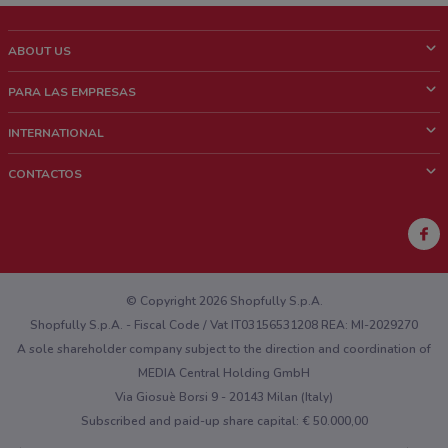
ABOUT US
¿Que es ShopFully?
PARA LAS EMPRESAS
¿Quiénes Somos?
¿Qué Hacemos?
INTERNATIONAL
News & Media
Contacto comercial
Italy
CONTACTOS
Trabaja con nosotros
Brazil
Notificaciones sobre los puntos de venta
France
Notificaciones sobre los folletos
Australia
¿Encontraste un problema en la web o en la aplicación?
New Zealand
© Copyright 2026 Shopfully S.p.A.
Shopfully S.p.A. - Fiscal Code / Vat IT03156531208 REA: MI-2029270
A sole shareholder company subject to the direction and coordination of
MEDIA Central Holding GmbH
Via Giosuè Borsi 9 - 20143 Milan (Italy)
Subscribed and paid-up share capital: € 50.000,00