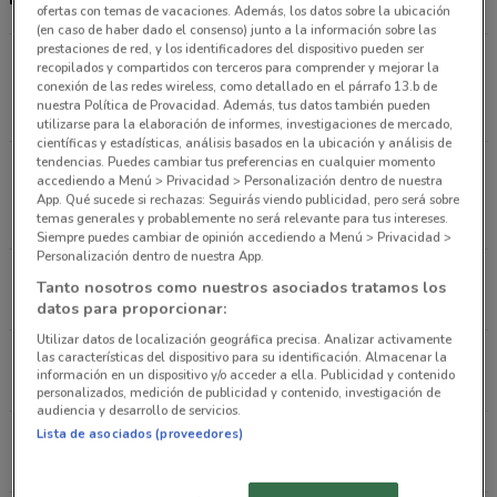
ofertas con temas de vacaciones. Además, los datos sobre la ubicación
(en caso de haber dado el consenso) junto a la información sobre las
prestaciones de red, y los identificadores del dispositivo pueden ser
Blvd. Adolfo López Mateos 1181 Álvaro Obregón
recopilados y compartidos con terceros para comprender y mejorar la
(cdmx)
conexión de las redes wireless, como detallado en el párrafo 13.b de
nuestra Política de Provacidad. Además, tus datos también pueden
2.2 km
CERRADO
utilizarse para la elaboración de informes, investigaciones de mercado,
científicas y estadísticas, análisis basados en la ubicación y análisis de
tendencias. Puedes cambiar tus preferencias en cualquier momento
Blvd. Miguel de Cervantes Saavedra 397 Miguel
accediendo a Menú > Privacidad > Personalización dentro de nuestra
Hidalgo
App. Qué sucede si rechazas: Seguirás viendo publicidad, pero será sobre
temas generales y probablemente no será relevante para tus intereses.
6.9 km
CERRADO
Siempre puedes cambiar de opinión accediendo a Menú > Privacidad >
Personalización dentro de nuestra App.
Blvd. Magnocentro 4 Cuajimalpa De Morelos
Tanto nosotros como nuestros asociados tratamos los
10.9 km
CERRADO
datos para proporcionar:
Utilizar datos de localización geográfica precisa. Analizar activamente
Blvd. Magnocentro 4 Huixquilucan
las características del dispositivo para su identificación. Almacenar la
información en un dispositivo y/o acceder a ella. Publicidad y contenido
11 km
CERRADO
personalizados, medición de publicidad y contenido, investigación de
audiencia y desarrollo de servicios.
Lista de asociados (proveedores)
Av. Insurgentes Norte 1320 Gustavo A Madero
11 km
CERRADO