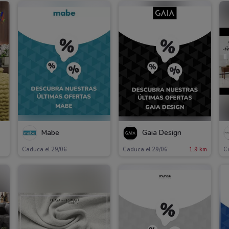
Mabe
Gaia Design
Caduca el 29/06
Caduca el 29/06
1.9 km
C