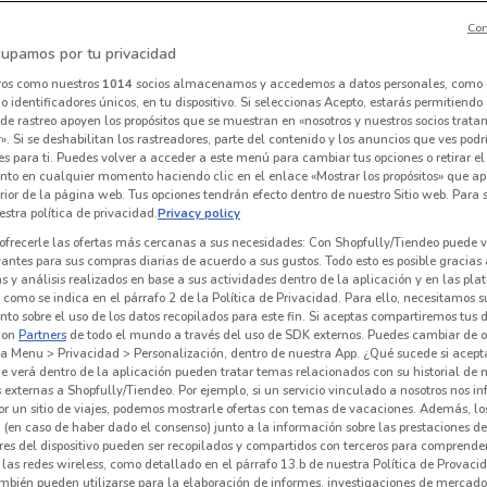
Con
upamos por tu privacidad
Vianney
Muebles Dico
ros como nuestros
1014
socios almacenamos y accedemos a datos personales, como 
 identificadores únicos, en tu dispositivo. Si seleccionas Acepto, estarás permitiendo
km
Caduca el 31/12
2.5 km
Caduca el 31/12
1.1 km
C
de rastreo apoyen los propósitos que se muestran en «nosotros y nuestros socios trat
». Si se deshabilitan los rastreadores, parte del contenido y los anuncios que ves podr
es para ti. Puedes volver a acceder a este menú para cambiar tus opciones o retirar el
nto en cualquier momento haciendo clic en el enlace «Mostrar los propósitos» que ap
erior de la página web. Tus opciones tendrán efecto dentro de nuestro Sitio web. Para
stra política de privacidad.
Privacy policy
ofrecerle las ofertas más cercanas a sus necesidades: Con Shopfully/Tiendeo puede v
vantes para sus compras diarias de acuerdo a sus gustos. Todo esto es posible gracias 
 y análisis realizados en base a sus actividades dentro de la aplicación y en las pl
como se indica en el párrafo 2 de la Política de Privacidad. Para ello, necesitamos s
to sobre el uso de los datos recopilados para este fin. Si aceptas compartiremos tus 
con
Partners
de todo el mundo a través del uso de SDK externos. Puedes cambiar de o
a Menu > Privacidad > Personalización, dentro de nuestra App. ¿Qué sucede si acept
e verá dentro de la aplicación pueden tratar temas relacionados con su historial de
externas a Shopfully/Tiendeo. Por ejemplo, si un servicio vinculado a nosotros nos i
r un sitio de viajes, podemos mostrarle ofertas con temas de vacaciones. Además, lo
Providencia
Elektra
 (en caso de haber dado el consenso) junto a la información sobre las prestaciones de 
res del dispositivo pueden ser recopilados y compartidos con terceros para comprende
 m
1.4 km
Caduca el 16/08
2.2 km
C
 las redes wireless, como detallado en el párrafo 13.b de nuestra Política de Provac
mbién pueden utilizarse para la elaboración de informes, investigaciones de mercado,