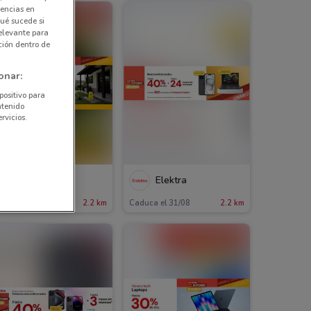
rencias en
ué sucede si
elevante para
ción dentro de
onar:
positivo para
ntenido
rvicios.
Elektra
Elektra
aduca el 31/08
2.2 km
Caduca el 31/08
2.2 km