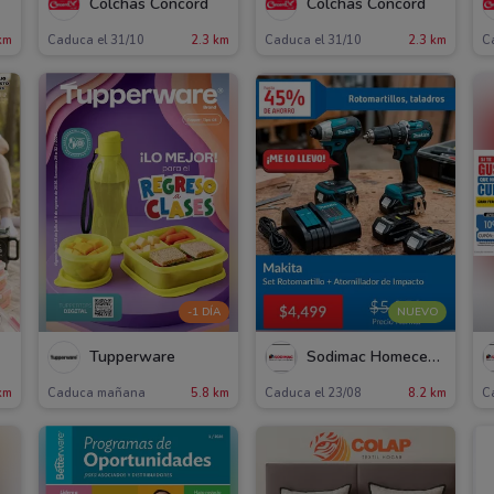
Colchas Concord
Colchas Concord
km
Caduca el 31/10
2.3 km
Caduca el 31/10
2.3 km
C
-1 DÍA
NUEVO
Tupperware
Sodimac Homecenter
km
Caduca mañana
5.8 km
Caduca el 23/08
8.2 km
C