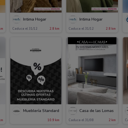
o
Íntima Hogar
Íntima Hogar
km
Caduca el 31/12
2.8 km
Caduca el 31/12
2.8 km
Mueblería Standard
Casa de las Lomas
km
10.9 km
Caduca el 31/08
2 km
C