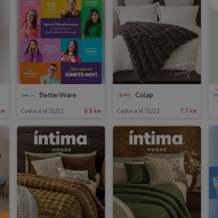
BetterWare
Colap
km
Caduca el 31/12
8.8 km
Caduca el 31/12
7.7 km