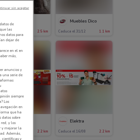
tinuar sin aceptar
Vianney
Muebles Dico
datos de
 que las
aduca el 31/12
2.5 km
Caduca el 31/12
1.1 km
amos datos para
ían dejar de
arece en el en
 saber más,
er anuncios y
a una serie de
ataformas
u
datos
pinión siempre
a? Los
 navegación en
nforma que ha
s datos sobre
Elektra
Elektra
red, y los
r y mejorar la
aduca el 16/08
2.2 km
Caduca el 16/08
2.2 km
idad. Además,
 científicas y