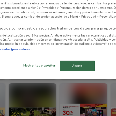
, análisis basados en la ubicación y análisis de tendencias. Puedes cambiar tus prefe
omento accediendo a Menú > Privacidad > Personalización dentro de nuestra App. Q
eguirás viendo publicidad, pero será sobre temas generales y probablemente no será r
es. Siempre puedes cambiar de opinión accediendo a Menú > Privacidad > Personaliza
.
sotros como nuestros asociados tratamos los datos para proporci
os de localización geográfica precisa. Analizar activamente las características del dis
ación. Almacenar la información en un dispositivo y/o acceder a ella. Publicidad y co
os, medición de publicidad y contenido, investigación de audiencia y desarrollo de se
ociados (proveedores)
Mostrar los propósitos
Acepto
Elektra
Elektra
km
Caduca el 31/08
2.2 km
Caduca el 31/08
2.2 km
C