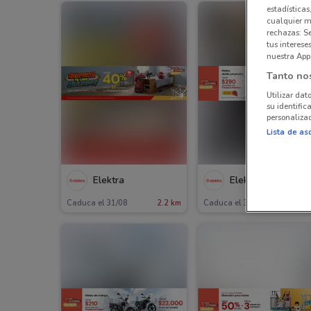
estadísticas
cualquier m
rechazas: S
tus interes
nuestra App
Tanto no
Utilizar dat
su identific
personalizad
Lista de as
Elektra
Elektra
Caduca el 31/08
2.2 km
Caduca el 31/08
2.2 