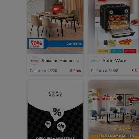
Sodimac Homecenter
BetterWare
Caduca el 23/08
8.2 km
Caduca el 31/08
8.8 