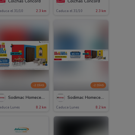
Colchas Concord
Colchas Concord
aduca el 31/10
2.3 km
Caduca el 31/10
2.3 km
-2 DÍAS
-2 DÍAS
Sodimac Homecenter
Sodimac Homecenter
aduca Lunes
8.2 km
Caduca Lunes
8.2 km