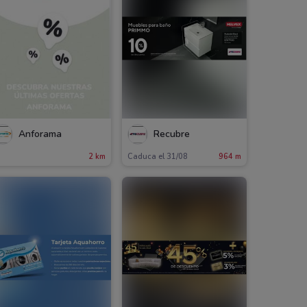
Anforama
Recubre
2 km
Caduca el 31/08
964 m