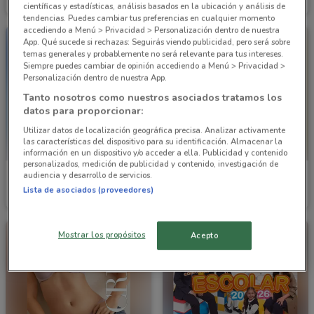
Inicio 01/09
4.2 km
Inicio 01/09
4.2 km
científicas y estadísticas, análisis basados en la ubicación y análisis de
tendencias. Puedes cambiar tus preferencias en cualquier momento
accediendo a Menú > Privacidad > Personalización dentro de nuestra
App. Qué sucede si rechazas: Seguirás viendo publicidad, pero será sobre
temas generales y probablemente no será relevante para tus intereses.
Siempre puedes cambiar de opinión accediendo a Menú > Privacidad >
Personalización dentro de nuestra App.
Tanto nosotros como nuestros asociados tratamos los
datos para proporcionar:
Utilizar datos de localización geográfica precisa. Analizar activamente
las características del dispositivo para su identificación. Almacenar la
información en un dispositivo y/o acceder a ella. Publicidad y contenido
personalizados, medición de publicidad y contenido, investigación de
audiencia y desarrollo de servicios.
Cklass
Cklass
Lista de asociados (proveedores)
Caduca el 31/08
10.4 km
Caduca el 30/09
10.4 km
Mostrar los propósitos
Acepto