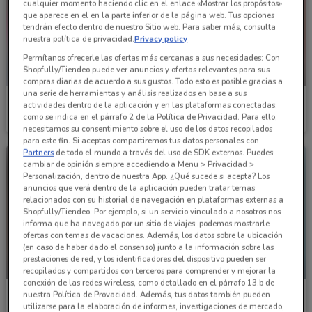
cualquier momento haciendo clic en el enlace «Mostrar los propósitos»
que aparece en el en la parte inferior de la página web. Tus opciones
tendrán efecto dentro de nuestro Sitio web. Para saber más, consulta
nuestra política de privacidad.
Privacy policy
Permítanos ofrecerle las ofertas más cercanas a sus necesidades: Con
Shopfully/Tiendeo puede ver anuncios y ofertas relevantes para sus
PRÓXIMAMENTE
compras diarias de acuerdo a sus gustos. Todo esto es posible gracias a
una serie de herramientas y análisis realizados en base a sus
Cklass
Cklass
actividades dentro de la aplicación y en las plataformas conectadas,
como se indica en el párrafo 2 de la Política de Privacidad. Para ello,
Caduca el 31/08
10.4 km
Inicio 01/12
10.4 km
necesitamos su consentimiento sobre el uso de los datos recopilados
para este fin. Si aceptas compartiremos tus datos personales con
Partners
de todo el mundo a través del uso de SDK externos. Puedes
cambiar de opinión siempre accediendo a Menu > Privacidad >
Personalización, dentro de nuestra App. ¿Qué sucede si acepta? Los
anuncios que verá dentro de la aplicación pueden tratar temas
relacionados con su historial de navegación en plataformas externas a
Shopfully/Tiendeo. Por ejemplo, si un servicio vinculado a nosotros nos
informa que ha navegado por un sitio de viajes, podemos mostrarle
ofertas con temas de vacaciones. Además, los datos sobre la ubicación
(en caso de haber dado el consenso) junto a la información sobre las
prestaciones de red, y los identificadores del dispositivo pueden ser
PRÓXIMAMENTE
PRÓXIMAMENTE
recopilados y compartidos con terceros para comprender y mejorar la
conexión de las redes wireless, como detallado en el párrafo 13.b de
Price Shoes
Price Shoes
nuestra Política de Provacidad. Además, tus datos también pueden
utilizarse para la elaboración de informes, investigaciones de mercado,