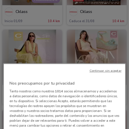
Cklass
Cklass
Inicio 01/09
10.4 km
Caduca el 31/08
10.4 km
Continuar sin aceptar
Nos preocupamos por tu privacidad
Cklass
Cklass
Tanto nosotros como nuestros
1014
socios almacenamos y accedemos
a datos personales, como datos de navegación o identificadores únicos,
Caduca el 31/08
10.4 km
Caduca el 31/12
10.4 km
en tu dispositivo. Si seleccionas Acepto, estarás permitiendo que las
tecnologías de rastreo apoyen los propósitos que se muestran en
«nosotros y nuestros socios tratamos datos para proporcionar». Si se
deshabilitan los rastreadores, parte del contenido y los anuncios que ves
podrían dejar de ser relevantes para ti. Puedes volver a acceder a este
menú para cambiar tus opciones o retirar el consentimiento en