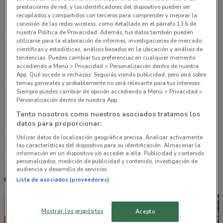
Atoyac Delegacion Benito Juarez Ciudad De
prestaciones de red, y los identificadores del dispositivo pueden ser
México
recopilados y compartidos con terceros para comprender y mejorar la
conexión de las redes wireless, como detallado en el párrafo 13.b de
2.6 km
ABIERTO
nuestra Política de Provacidad. Además, tus datos también pueden
utilizarse para la elaboración de informes, investigaciones de mercado,
Paseo De La Reforma Zona Rosa Col. Juarez, 222
científicas y estadísticas, análisis basados en la ubicación y análisis de
tendencias. Puedes cambiar tus preferencias en cualquier momento
Ciudad De México
accediendo a Menú > Privacidad > Personalización dentro de nuestra
4.4 km
ABIERTO
App. Qué sucede si rechazas: Seguirás viendo publicidad, pero será sobre
temas generales y probablemente no será relevante para tus intereses.
Siempre puedes cambiar de opinión accediendo a Menú > Privacidad >
Av Miguel Ángel de Quevedo, 227 Ciudad De
Personalización dentro de nuestra App.
México
Tanto nosotros como nuestros asociados tratamos los
4.9 km
ABIERTO
datos para proporcionar:
Utilizar datos de localización geográfica precisa. Analizar activamente
Todas las tiendas Bershka
las características del dispositivo para su identificación. Almacenar la
información en un dispositivo y/o acceder a ella. Publicidad y contenido
personalizados, medición de publicidad y contenido, investigación de
audiencia y desarrollo de servicios.
Otros catálogos cercanos
Lista de asociados (proveedores)
Mostrar los propósitos
Acepto