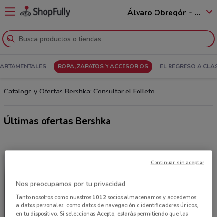
Álvaro Obregón - 01520
PARTAMENTALES
ROPA, ZAPATOS Y ACCESORIOS
EL REGRESO A CLA
Catalogo y Ofertas Bershka: Consultar el Folleto
Últimas ofertas Bershka
Continuar sin aceptar
Nos preocupamos por tu privacidad
Tanto nosotros como nuestros
1012
socios almacenamos y accedemos
a datos personales, como datos de navegación o identificadores únicos,
en tu dispositivo. Si seleccionas Acepto, estarás permitiendo que las