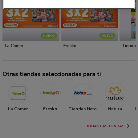
NUEVO
NUEVO
La Comer
Fresko
Tiendas
Otras tiendas seleccionadas para ti
La Comer
Fresko
Tiendas Neto
Natura
P
TODAS LAS TIENDAS