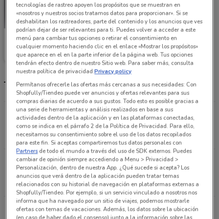
tecnologías de rastreo apoyen los propósitos que se muestran en
«nosotros y nuestros socios tratamos datos para proporcionar». Si se
deshabilitan los rastreadores, parte del contenido y los anuncios que ves
podrían dejar de ser relevantes para ti. Puedes volver a acceder a este
menú para cambiar tus opciones o retirar el consentimiento en
Bershka
cualquier momento haciendo clic en el enlace «Mostrar los propósitos»
que aparece en el en la parte inferior de la página web. Tus opciones
Caduca el 29/06
1.3 km
tendrán efecto dentro de nuestro Sitio web. Para saber más, consulta
nuestra política de privacidad.
Privacy policy
Tienda Bershka y horario
Permítanos ofrecerle las ofertas más cercanas a sus necesidades: Con
Shopfully/Tiendeo puede ver anuncios y ofertas relevantes para sus
compras diarias de acuerdo a sus gustos. Todo esto es posible gracias a
una serie de herramientas y análisis realizados en base a sus
Av. Patriotismocol. San Pedro De Los Pinoscol. San
actividades dentro de la aplicación y en las plataformas conectadas,
Pedro De Los Pinos, 229 Ciudad De México
como se indica en el párrafo 2 de la Política de Privacidad. Para ello,
necesitamos su consentimiento sobre el uso de los datos recopilados
1.3 km
ABIERTO
para este fin. Si aceptas compartiremos tus datos personales con
Partners
de todo el mundo a través del uso de SDK externos. Puedes
cambiar de opinión siempre accediendo a Menu > Privacidad >
Viaducto Esq. Avenida Cuauhtemoc Col. Narvarte
Personalización, dentro de nuestra App. ¿Qué sucede si acepta? Los
Delegacion Benito Juarez, 462 Ciudad De México
anuncios que verá dentro de la aplicación pueden tratar temas
2.2 km
ABIERTO
relacionados con su historial de navegación en plataformas externas a
Shopfully/Tiendeo. Por ejemplo, si un servicio vinculado a nosotros nos
informa que ha navegado por un sitio de viajes, podemos mostrarle
Av. Universidad Esq. Parroquia Col. Santa Cruz
ofertas con temas de vacaciones. Además, los datos sobre la ubicación
(en caso de haber dado el consenso) junto a la información sobre las