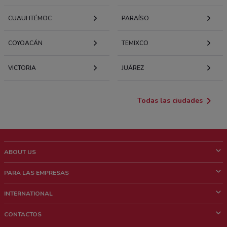
CUAUHTÉMOC
PARAÍSO
COYOACÁN
TEMIXCO
VICTORIA
JUÁREZ
Todas las ciudades
ABOUT US
¿Que es ShopFully?
PARA LAS EMPRESAS
¿Quiénes Somos?
¿Qué Hacemos?
INTERNATIONAL
News & Media
Contacto comercial
Italy
CONTACTOS
Trabaja con nosotros
Brazil