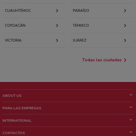
CUAUHTÉMOC
PARAÍSO
COYOACÁN
TEMIXCO
VICTORIA
JUÁREZ
Todas las ciudades
ABOUT US
¿Que es ShopFully?
PARA LAS EMPRESAS
¿Quiénes Somos?
¿Qué Hacemos?
INTERNATIONAL
News & Media
Contacto comercial
Italy
CONTACTOS
Trabaja con nosotros