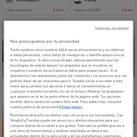
Innovasport
Puma
Caduca mañana
2.2 km
Caduca el 23/08
2.6 km
Continuar sin aceptar
Nos preocupamos por tu privacidad
Tanto nosotros como nuestros
1014
socios almacenamos y accedemos
a datos personales, como datos de navegación o identificadores únicos,
en tu dispositivo. Si seleccionas Acepto, estarás permitiendo que las
tecnologías de rastreo apoyen los propósitos que se muestran en
«nosotros y nuestros socios tratamos datos para proporcionar». Si se
NUEVO
deshabilitan los rastreadores, parte del contenido y los anuncios que ves
podrían dejar de ser relevantes para ti. Puedes volver a acceder a este
Puma
Nike
menú para cambiar tus opciones o retirar el consentimiento en
cualquier momento haciendo clic en el enlace «Mostrar los propósitos»
Caduca el 06/09
2.6 km
4.4 km
que aparece en el en la parte inferior de la página web. Tus opciones
tendrán efecto dentro de nuestro Sitio web. Para saber más, consulta
nuestra política de privacidad.
Privacy policy
Permítanos ofrecerle las ofertas más cercanas a sus necesidades: Con
Shopfully/Tiendeo puede ver anuncios y ofertas relevantes para sus
compras diarias de acuerdo a sus gustos. Todo esto es posible gracias a
una serie de herramientas y análisis realizados en base a sus
actividades dentro de la aplicación y en las plataformas conectadas,