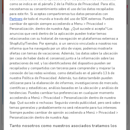
como se indica en el párrafo 2 de la Política de Privacidad. Para ello,
necesitamos su consentimiento sobre el uso de los datos recopilados
para este fin. Si aceptas compartiremos tus datos personales con
Partners
de todo el mundo a través del uso de SDK externos. Puedes
NUEVO
cambiar de opinión siempre accediendo a Menu > Privacidad >
Personalización, dentro de nuestra App. ¿Qué sucede si acepta? Los
Pirma
Dportenis
anuncios que verá dentro de la aplicación pueden tratar temas
relacionados con su historial de navegación en plataformas externas a
Caduca el 30/09
8.5 km
Caduca el 23/08
9.2 km
Shopfully/Tiendeo. Por ejemplo, si un servicio vinculado a nosotros nos
informa que ha navegado por un sitio de viajes, podemos mostrarle
ofertas con temas de vacaciones. Además, los datos sobre la ubicación
(en caso de haber dado el consenso) junto a la información sobre las
prestaciones de red, y los identificadores del dispositivo pueden ser
recopilados y compartidos con terceros para comprender y mejorar la
conexión de las redes wireless, como detallado en el párrafo 13.b de
nuestra Política de Provacidad. Además, tus datos también pueden
utilizarse para la elaboración de informes, investigaciones de mercado,
científicas y estadísticas, análisis basados en la ubicación y análisis de
tendencias. Puedes cambiar tus preferencias en cualquier momento
accediendo a Menú > Privacidad > Personalización dentro de nuestra
App. Qué sucede si rechazas: Seguirás viendo publicidad, pero será sobre
temas generales y probablemente no será relevante para tus intereses.
Decathlon
Lacoste
Siempre puedes cambiar de opinión accediendo a Menú > Privacidad >
Personalización dentro de nuestra App.
5.8 km
2.1 km
Tanto nosotros como nuestros asociados tratamos los