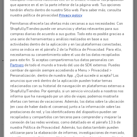
que aparece en el en la parte inferior de la página web. Tus opciones
tendrán efecto dentro de nuestro Sitio web. Para saber más, consulta
nuestra política de privacidad.
Privacy policy
Permítanos ofrecerle las ofertas más cercanas a sus necesidades: Con
En este momento no hay ofertas vigentes
Shopfully/Tiendeo puede ver anuncios y ofertas relevantes para sus
compras diarias de acuerdo a sus gustos. Todo esto es posible gracias a
una serie de herramientas y análisis realizados en base a sus
actividades dentro de la aplicación y en las plataformas conectadas,
como se indica en el párrafo 2 de la Política de Privacidad. Para ello,
necesitamos su consentimiento sobre el uso de los datos recopilados
para este fin. Si aceptas compartiremos tus datos personales con
Tiendas Giant más cercanas
Partners
de todo el mundo a través del uso de SDK externos. Puedes
cambiar de opinión siempre accediendo a Menu > Privacidad >
Personalización, dentro de nuestra App. ¿Qué sucede si acepta? Los
Parque Mariscal Sucre 34 Local A, Col. Del Valle
anuncios que verá dentro de la aplicación pueden tratar temas
relacionados con su historial de navegación en plataformas externas a
Del. Benito Juárez DF Ciudad De México
Shopfully/Tiendeo. Por ejemplo, si un servicio vinculado a nosotros nos
635 m
informa que ha navegado por un sitio de viajes, podemos mostrarle
ofertas con temas de vacaciones. Además, los datos sobre la ubicación
(en caso de haber dado el consenso) junto a la información sobre las
Avenida México #117 Ciudad De México
prestaciones de red, y los identificadores del dispositivo pueden ser
3.8 km
recopilados y compartidos con terceros para comprender y mejorar la
conexión de las redes wireless, como detallado en el párrafo 13.b de
nuestra Política de Provacidad. Además, tus datos también pueden
Lamartine 311, Polanco Ciudad De México
utilizarse para la elaboración de informes, investigaciones de mercado,