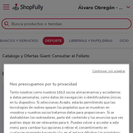
Álvaro Obregón - 01520
BANCOS Y SERVICIOS
DEPORTE
LIBRERÍAS Y PAPELERÍAS
OCIO
Catalogo y Ofertas Giant: Consultar el Folleto
Continuar sin aceptar
Últimas ofertas Giant
Nos preocupamos por tu privacidad
Tanto nosotros como nuestros
1012
socios almacenamos y accedemos
a datos personales, como datos de navegación o identificadores únicos,
en tu dispositivo. Si seleccionas Acepto, estarás permitiendo que las
tecnologías de rastreo apoyen los propósitos que se muestran en
«nosotros y nuestros socios tratamos datos para proporcionar». Si se
deshabilitan los rastreadores, parte del contenido y los anuncios que ves
podrían dejar de ser relevantes para ti. Puedes volver a acceder a este
menú para cambiar tus opciones o retirar el consentimiento en
cualquier momento haciendo clic en el enlace «Mostrar los propósitos»