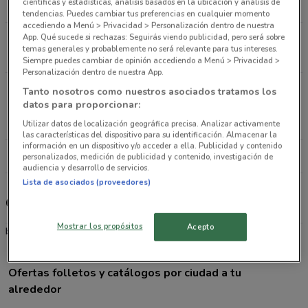
científicas y estadísticas, análisis basados en la ubicación y análisis de
5.2 km
tendencias. Puedes cambiar tus preferencias en cualquier momento
accediendo a Menú > Privacidad > Personalización dentro de nuestra
App. Qué sucede si rechazas: Seguirás viendo publicidad, pero será sobre
Boulevard Picacho Ajusco 528 Ciudad De México
temas generales y probablemente no será relevante para tus intereses.
12 km
Siempre puedes cambiar de opinión accediendo a Menú > Privacidad >
Personalización dentro de nuestra App.
Av. Dr. Jorge Jiménez Cantú s/n Ciudad López
Tanto nosotros como nuestros asociados tratamos los
datos para proporcionar:
Mateos
22.6 km
Utilizar datos de localización geográfica precisa. Analizar activamente
las características del dispositivo para su identificación. Almacenar la
información en un dispositivo y/o acceder a ella. Publicidad y contenido
Todas las tiendas Giant
personalizados, medición de publicidad y contenido, investigación de
audiencia y desarrollo de servicios.
Lista de asociados (proveedores)
Giant
Mostrar los propósitos
Acepto
bicicletas
Ofertas folletos y catálogos por ciudad a tu
alrededor