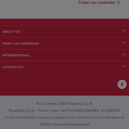
Todas las ciudades
ABOUT US
¿Que es ShopFully?
PARA LAS EMPRESAS
¿Quiénes Somos?
¿Qué Hacemos?
INTERNATIONAL
News & Media
Contacto comercial
Italy
CONTACTOS
Trabaja con nosotros
Brazil
Notificaciones sobre los puntos de venta
France
Notificaciones sobre los folletos
Australia
¿Encontraste un problema en la web o en la aplicación?
New Zealand
© Copyright 2026 Shopfully S.p.A.
Shopfully S.p.A. - Fiscal Code / Vat IT03156531208 REA: MI-2029270
A sole shareholder company subject to the direction and coordination of
MEDIA Central Holding GmbH