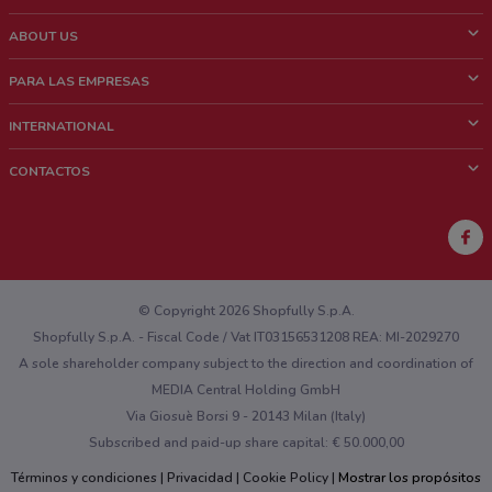
ABOUT US
¿Que es ShopFully?
PARA LAS EMPRESAS
¿Quiénes Somos?
¿Qué Hacemos?
INTERNATIONAL
News & Media
Contacto comercial
Italy
CONTACTOS
Trabaja con nosotros
Brazil
Notificaciones sobre los puntos de venta
France
Notificaciones sobre los folletos
Australia
¿Encontraste un problema en la web o en la aplicación?
New Zealand
© Copyright 2026 Shopfully S.p.A.
Shopfully S.p.A. - Fiscal Code / Vat IT03156531208 REA: MI-2029270
A sole shareholder company subject to the direction and coordination of
MEDIA Central Holding GmbH
Via Giosuè Borsi 9 - 20143 Milan (Italy)
Subscribed and paid-up share capital: € 50.000,00
Términos y condiciones
Privacidad
Cookie Policy
Mostrar los propósitos