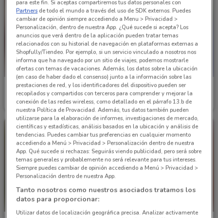
para este fin. Si aceptas compartiremos tus datos personales con
Partners
de todo el mundo a través del uso de SDK externos. Puedes
cambiar de opinión siempre accediendo a Menu > Privacidad >
Personalización, dentro de nuestra App. ¿Qué sucede si acepta? Los
anuncios que verá dentro de la aplicación pueden tratar temas
relacionados con su historial de navegación en plataformas externas a
Shopfully/Tiendeo. Por ejemplo, si un servicio vinculado a nosotros nos
informa que ha navegado por un sitio de viajes, podemos mostrarle
ofertas con temas de vacaciones. Además, los datos sobre la ubicación
(en caso de haber dado el consenso) junto a la información sobre las
prestaciones de red, y los identificadores del dispositivo pueden ser
Andrea
Andrea
recopilados y compartidos con terceros para comprender y mejorar la
conexión de las redes wireless, como detallado en el párrafo 13.b de
Caduca el 31/12
2.3 km
Caduca el 26/12
2.3 km
nuestra Política de Provacidad. Además, tus datos también pueden
utilizarse para la elaboración de informes, investigaciones de mercado,
científicas y estadísticas, análisis basados en la ubicación y análisis de
tendencias. Puedes cambiar tus preferencias en cualquier momento
accediendo a Menú > Privacidad > Personalización dentro de nuestra
App. Qué sucede si rechazas: Seguirás viendo publicidad, pero será sobre
temas generales y probablemente no será relevante para tus intereses.
Siempre puedes cambiar de opinión accediendo a Menú > Privacidad >
Personalización dentro de nuestra App.
Tanto nosotros como nuestros asociados tratamos los
datos para proporcionar:
Utilizar datos de localización geográfica precisa. Analizar activamente