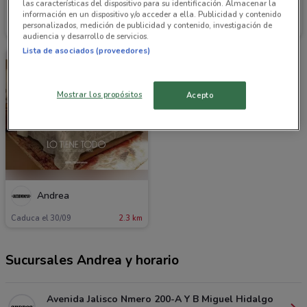
las características del dispositivo para su identificación. Almacenar la
Andrea
Andrea
información en un dispositivo y/o acceder a ella. Publicidad y contenido
personalizados, medición de publicidad y contenido, investigación de
Caduca el 31/12
2.3 km
Caduca el 31/12
2.3 km
audiencia y desarrollo de servicios.
Lista de asociados (proveedores)
Mostrar los propósitos
Acepto
Andrea
Caduca el 30/09
2.3 km
Sucursales Andrea y horario
Avenida Jalisco Nmero 200-A Y B Miguel Hidalgo