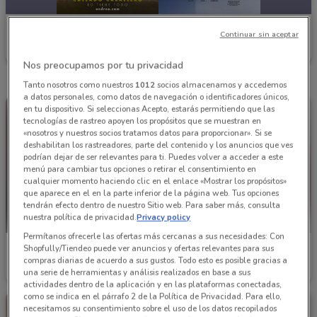
Andrea
Continuar sin aceptar
Caduca el 31/12
2.3 km
Nos preocupamos por tu privacidad
Tanto nosotros como nuestros
1012
socios almacenamos y accedemos
a datos personales, como datos de navegación o identificadores únicos,
en tu dispositivo. Si seleccionas Acepto, estarás permitiendo que las
tecnologías de rastreo apoyen los propósitos que se muestran en
«nosotros y nuestros socios tratamos datos para proporcionar». Si se
deshabilitan los rastreadores, parte del contenido y los anuncios que ves
podrían dejar de ser relevantes para ti. Puedes volver a acceder a este
menú para cambiar tus opciones o retirar el consentimiento en
cualquier momento haciendo clic en el enlace «Mostrar los propósitos»
que aparece en el en la parte inferior de la página web. Tus opciones
tendrán efecto dentro de nuestro Sitio web. Para saber más, consulta
nuestra política de privacidad.
Privacy policy
Permítanos ofrecerle las ofertas más cercanas a sus necesidades: Con
Andrea
Andrea
Shopfully/Tiendeo puede ver anuncios y ofertas relevantes para sus
compras diarias de acuerdo a sus gustos. Todo esto es posible gracias a
Caduca el 31/12
2.3 km
Caduca el 31/12
2.3 km
una serie de herramientas y análisis realizados en base a sus
actividades dentro de la aplicación y en las plataformas conectadas,
como se indica en el párrafo 2 de la Política de Privacidad. Para ello,
necesitamos su consentimiento sobre el uso de los datos recopilados