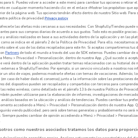
es para ti. Puedes volver a acceder a este menú para cambiar tus opciones o retirar el
nto en cualquier momento haciendo clic en el enlace «Mostrar los propósitos» que ap
erior de la página web. Tus opciones tendrán efecto dentro de nuestro Sitio web. Para
stra política de privacidad.
Privacy policy
ofrecerle las ofertas más cercanas a sus necesidades: Con Shopfully/Tiendeo puede v
vantes para sus compras diarias de acuerdo a sus gustos. Todo esto es posible gracias 
 y análisis realizados en base a sus actividades dentro de la aplicación y en las pl
como se indica en el párrafo 2 de la Política de Privacidad. Para ello, necesitamos s
to sobre el uso de los datos recopilados para este fin. Si aceptas compartiremos tus 
con
Partners
de todo el mundo a través del uso de SDK externos. Puedes cambiar de o
a Menu > Privacidad > Personalización, dentro de nuestra App. ¿Qué sucede si acept
e verá dentro de la aplicación pueden tratar temas relacionados con su historial de
externas a Shopfully/Tiendeo. Por ejemplo, si un servicio vinculado a nosotros nos i
r un sitio de viajes, podemos mostrarle ofertas con temas de vacaciones. Además, lo
 (en caso de haber dado el consenso) junto a la información sobre las prestaciones de 
res del dispositivo pueden ser recopilados y compartidos con terceros para comprende
 las redes wireless, como detallado en el párrafo 13.b de nuestra Política de Provac
mbién pueden utilizarse para la elaboración de informes, investigaciones de mercado,
, análisis basados en la ubicación y análisis de tendencias. Puedes cambiar tus prefe
omento accediendo a Menú > Privacidad > Personalización dentro de nuestra App. Q
eguirás viendo publicidad, pero será sobre temas generales y probablemente no será r
es. Siempre puedes cambiar de opinión accediendo a Menú > Privacidad > Personaliza
.
sotros como nuestros asociados tratamos los datos para proporci
os de localización geográfica precisa. Analizar activamente las características del dis