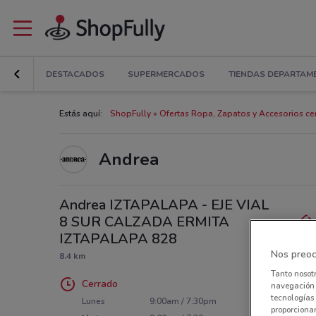
DESTACADOS
SUPERMERCADOS
TIENDAS DEPARTAM
Estás aquí:
ShopFully
Ofertas Ropa, Zapatos y Accesorios cer
Andrea
Andrea IZTAPALAPA - EJE VIAL
8 SUR CALZADA ERMITA
IZTAPALAPA 828
Nos preoc
8.4 km
Tanto nosot
Cerrado
navegación o
tecnologías 
Lunes
9:00am / 7:30pm
proporcionar