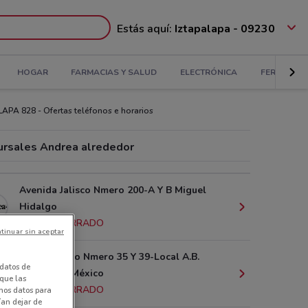
Estás aquí:
Iztapalapa - 09230
HOGAR
FARMACIAS Y SALUD
ELECTRÓNICA
FERRETERÍ
PA 828 - Ofertas teléfonos e horarios
ursales Andrea alrededor
Avenida Jalisco Nmero 200-A Y B Miguel
Hidalgo
1.8 km
CERRADO
tinuar sin aceptar
5 De Febrero Nmero 35 Y 39-Local A.B.
datos de
Ciudad De México
 que las
4.9 km
CERRADO
amos datos para
ían dejar de