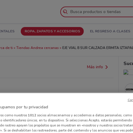
ENTALES
ROPA, ZAPATOS Y ACCESORIOS
EL REGRESO A CLASES
ca de ti
Tiendas Andrea cercanas
EJE VIAL 8 SUR CALZADA ERMITA IZTAPALA
Suc
Más info
Con
upamos por tu privacidad
ros como nuestros
1012
socios almacenamos y accedemos a datos personales, como 
 identificadores únicos, en tu dispositivo. Si seleccionas Acepto, estarás permitiendo
de rastreo apoyen los propósitos que se muestran en «nosotros y nuestros socios trat
». Si se deshabilitan los rastreadores, parte del contenido y los anuncios que ves podr