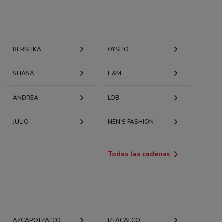
BERSHKA
OYSHO
SHASA
H&M
ANDREA
LOB
JULIO
MEN'S FASHION
Todas las cadenas
AZCAPOTZALCO
IZTACALCO