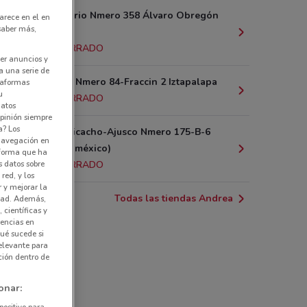
Av. Centenario Nmero 358 Álvaro Obregón
arece en el en
 saber más,
(cdmx)
5.6 km
CERRADO
er anuncios y
a una serie de
Av. Tlahuac Nmero 84-Fraccin 2 Iztapalapa
ataformas
u
8.5 km
CERRADO
datos
pinión siempre
a? Los
Carretera Picacho-Ajusco Nmero 175-B-6
 navegación en
Naucalpan (méxico)
nforma que ha
s datos sobre
9.8 km
CERRADO
red, y los
r y mejorar la
Todas las tiendas Andrea
idad. Además,
 científicas y
rencias en
ué sucede si
elevante para
ción dentro de
onar:
positivo para