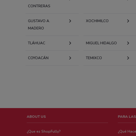
CONTRERAS
GUSTAVO A.
XOCHIMILCO
MADERO
TLÁHUAC
MIGUEL HIDALGO
COYOACÁN
TEMIXCO
ABOUT US
PARA LAS
¿Que es ShopFully?
¿Qué Hac