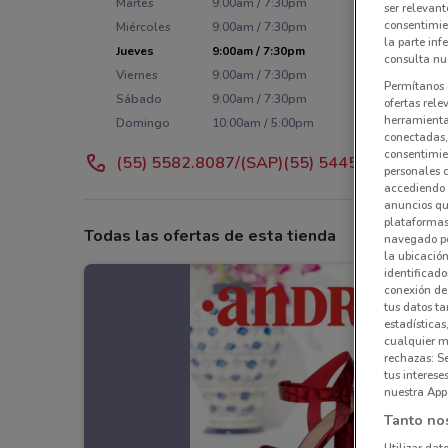
Martes
9:00am / 7:30pm
ser relevant
consentimie
Miércoles
9:00am / 7:30pm
la parte inf
Jueves
9:00am / 7:30pm
consulta nue
Viernes
9:00am / 7:30pm
Permítanos 
Sábado
9:00am / 7:30pm
ofertas rele
herramientas
Domingo
10:00am / 5:00pm
conectadas, 
consentimien
(55) 5582.8087/(SAP)(55) 5445.0395
personales 
accediendo 
anuncios qu
plataformas 
Todas las ofertas de esta tienda
navegado po
la ubicación
identificado
conexión de
tus datos ta
estadísticas
cualquier m
rechazas: S
tus interes
nuestra App
Tanto no
Utilizar dat