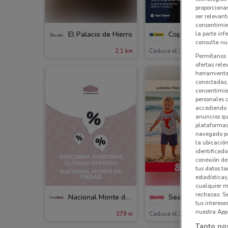
proporcionar
ser relevant
consentimie
la parte inf
El Palacio de Hierro
Coppel
consulta nue
2.1 km
Caduca el 31/08
101
Permítanos 
ofertas rele
herramientas
conectadas, 
consentimien
personales 
accediendo 
anuncios qu
plataformas 
navegado po
la ubicación
identificado
conexión de
tus datos ta
estadísticas
cualquier m
rechazas: S
Nacional Monte de Piedad
Sears
tus interes
nuestra App
379 m
Caduca el 31/12
741
Tanto no