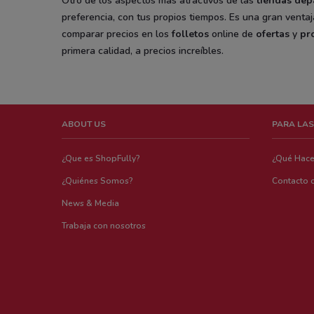
Otro de los aspectos más atractivos de las
tiendas dep
preferencia, con tus propios tiempos. Es una gran venta
comparar precios en los
folletos
online de
ofertas
y
pr
primera calidad, a precios increíbles.
ABOUT US
PARA LAS
¿Que es ShopFully?
¿Qué Hac
¿Quiénes Somos?
Contacto 
News & Media
Trabaja con nosotros