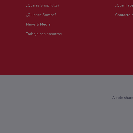
¿Que es ShopFully?
¿Qué Hac
¿Quiénes Somos?
Contacto 
News & Media
Trabaja con nosotros
A sole shar