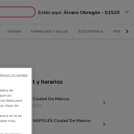
Estás aquí:
Álvaro Obregón - 01520
HOGAR
FARMACIAS Y SALUD
ELECTRÓNICA
FERRETERÍ
tinuar sin aceptar
nda Walmart y horarios
datos de
 que las
Georgia, 53 Ciudad De México
amos datos para
ían dejar de
604 m
ABIERTO
arece en el en
DAKOTA 95 NAPOLES Ciudad De México
 saber más,
793 m
er anuncios y