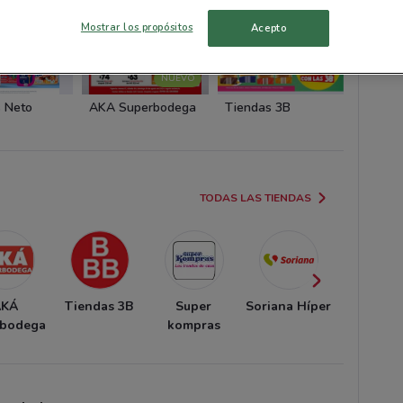
Mostrar los propósitos
Acepto
NUEVO
 Neto
AKÁ Superbodega
Tiendas 3B
Super 
TODAS LAS TIENDAS
AKÁ
Tiendas 3B
Super
Soriana Híper
Waldo
rbodega
kompras