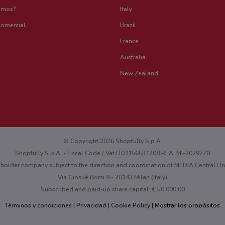
emos?
Italy
comercial
Brazil
France
Australia
New Zealand
© Copyright 2026 Shopfully S.p.A.
Shopfully S.p.A. - Fiscal Code / Vat IT03156531208 REA: MI-2029270
eholder company subject to the direction and coordination of MEDIA Central 
Via Giosuè Borsi 9 - 20143 Milan (Italy)
Subscribed and paid-up share capital: € 50.000,00
Términos y condiciones
Privacidad
Cookie Policy
Mostrar los propósitos