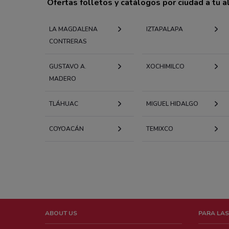
Ofertas folletos y catálogos por ciudad a tu 
LA MAGDALENA
IZTAPALAPA
CONTRERAS
GUSTAVO A.
XOCHIMILCO
MADERO
TLÁHUAC
MIGUEL HIDALGO
COYOACÁN
TEMIXCO
ABOUT US
PARA LAS