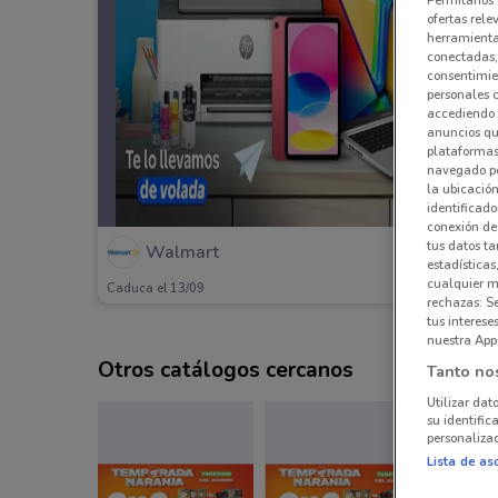
ofertas rele
herramientas
conectadas, 
consentimien
personales 
accediendo 
anuncios qu
plataformas 
navegado po
la ubicación
identificado
conexión de
tus datos ta
Walmart
estadísticas
cualquier m
Caduca el 13/09
rechazas: S
tus interes
nuestra App
Otros catálogos cercanos
Tanto no
Utilizar dat
su identific
personalizad
Lista de as