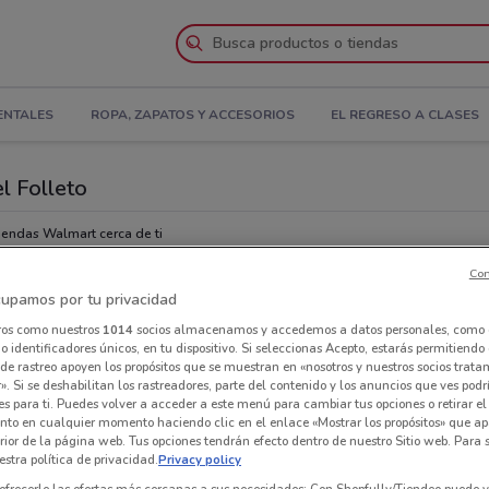
ENTALES
ROPA, ZAPATOS Y ACCESORIOS
EL REGRESO A CLASES
l Folleto
iendas Walmart cerca de ti
Con
Tie
upamos por tu privacidad
ros como nuestros
1014
socios almacenamos y accedemos a datos personales, como 
 identificadores únicos, en tu dispositivo. Si seleccionas Acepto, estarás permitiendo
de rastreo apoyen los propósitos que se muestran en «nosotros y nuestros socios trat
». Si se deshabilitan los rastreadores, parte del contenido y los anuncios que ves podr
es para ti. Puedes volver a acceder a este menú para cambiar tus opciones o retirar el
nto en cualquier momento haciendo clic en el enlace «Mostrar los propósitos» que ap
erior de la página web. Tus opciones tendrán efecto dentro de nuestro Sitio web. Para
stra política de privacidad.
Privacy policy
ofrecerle las ofertas más cercanas a sus necesidades: Con Shopfully/Tiendeo puede v