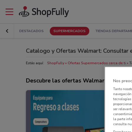
DESTACADOS
SUPERMERCADOS
TIENDAS DEPARTAM
Catalogo y Ofertas Walmart: Consultar e
Estás aquí:
ShopFully
Ofertas Supermercados cerca de ti
T
Descubre las ofertas Walmart
Nos preoc
Tanto nosot
navegación o
tecnologías 
proporcionar
ser relevant
consentimie
la parte inf
consulta nue
Permítanos 