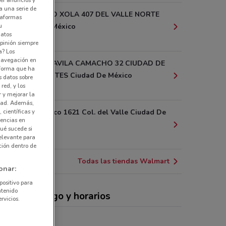
a una serie de
BOULEVARD XOLA 407 DEL VALLE NORTE
ataformas
u
Ciudad De México
datos
911 m
pinión siempre
a? Los
 navegación en
MAXIMINO AVILA CAMACHO 32 CIUDAD DE
nforma que ha
LOS DEPORTES Ciudad De México
s datos sobre
red, y los
1 km
r y mejorar la
idad. Además,
 científicas y
San Francisco 1621 Col. del Valle Ciudad De
rencias en
México
ué sucede si
1.1 km
elevante para
ción dentro de
Todas las tiendas Walmart
onar:
positivo para
ntenido
rtas, catálogo y horarios
rvicios.
rmercado