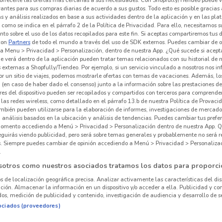
vantes para sus compras diarias de acuerdo a sus gustos. Todo esto es posible gracias 
 y análisis realizados en base a sus actividades dentro de la aplicación y en las pl
como se indica en el párrafo 2 de la Política de Privacidad. Para ello, necesitamos s
to sobre el uso de los datos recopilados para este fin. Si aceptas compartiremos tus 
con
Partners
de todo el mundo a través del uso de SDK externos. Puedes cambiar de o
a Menu > Privacidad > Personalización, dentro de nuestra App. ¿Qué sucede si acept
e verá dentro de la aplicación pueden tratar temas relacionados con su historial de
externas a Shopfully/Tiendeo. Por ejemplo, si un servicio vinculado a nosotros nos i
r un sitio de viajes, podemos mostrarle ofertas con temas de vacaciones. Además, lo
 (en caso de haber dado el consenso) junto a la información sobre las prestaciones de 
res del dispositivo pueden ser recopilados y compartidos con terceros para comprende
 las redes wireless, como detallado en el párrafo 13.b de nuestra Política de Provac
mbién pueden utilizarse para la elaboración de informes, investigaciones de mercado,
, análisis basados en la ubicación y análisis de tendencias. Puedes cambiar tus prefe
omento accediendo a Menú > Privacidad > Personalización dentro de nuestra App. Q
604 m
eguirás viendo publicidad, pero será sobre temas generales y probablemente no será r
es. Siempre puedes cambiar de opinión accediendo a Menú > Privacidad > Personaliza
.
sotros como nuestros asociados tratamos los datos para proporci
os de localización geográfica precisa. Analizar activamente las características del dis
ación. Almacenar la información en un dispositivo y/o acceder a ella. Publicidad y co
Ofe
os, medición de publicidad y contenido, investigación de audiencia y desarrollo de se
ociados (proveedores)
Supe