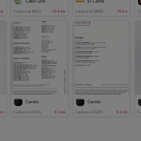
Cabo Grill
El Califa
km
Caduca el 30/12
10.6 km
Caduca el 29/06
753 m
C
Carolo
Carolo
km
Caduca el 31/01
6.1 km
Caduca el 31/01
6.1 km
C