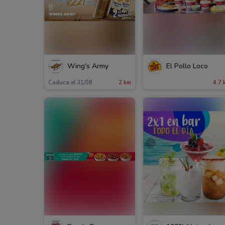
Wing's Army
El Pollo Loco
Caduca el 31/08
2 km
4.7 