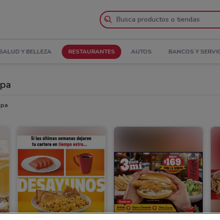
SALUD Y BELLEZA
RESTAURANTES
AUTOS
BANCOS Y SERVI
apa
apa