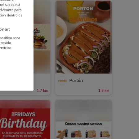
ué sucede si
elevante para
ción dentro de
onar:
positivo para
ntenido
rvicios.
Applebee's
Portón
1.7 km
1.9 km