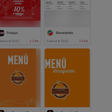
Fridays
Benedettis
aduca el 31/12
1.2 km
Caduca el 31/12
1.3 km