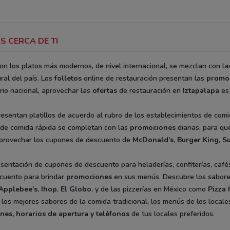
S CERCA DE TI
con los platos más modernos, de nivel internacional, se mezclan con la
ral del país. Los
folletos
online de restauración presentan las
promo
orio nacional, aprovechar las
ofertas
de restauración en
Iztapalapa
es 
esentan platillos de acuerdo al rubro de los establecimientos de comi
 de comida rápida se completan con las
promociones
diarias, para qu
 aprovechar los cupones de descuento de
McDonald’s
,
Burger King
,
S
esentación de cupones de descuento para heladerías, confiterías, café
cuento para brindar
promociones
en sus menús. Descubre los sabor
Applebee’s
,
Ihop
,
El Globo
, y de las pizzerías en México como
Pizza 
 los mejores sabores de la comida tradicional, los menús de los locale
ones, horarios de apertura y teléfonos
de tus locales preferidos.