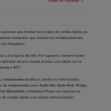
Todas las ciudades
s opciones que brindan los locales de comida rápida, en
ciones
semanales que realizan los establecimientos
casi obligatorio.
da y a la época del año. Por supuesto, siempre tienen
e disfrutes de una comida al paso, una salida con la
ubway
o
KFC
.
s,
restaurantes
temáticos, donde los mencionados
es de
restaurantes
como
Sushi Itto
,
Sushi Roll
,
Krispy
Hut
,
Benedettis
y
Domino’s Pizza
. Los cupones de
s de comida rápida o los platos internacionales