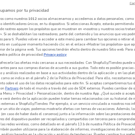
Con
upamos por tu privacidad
ros como nuestros
1012
socios almacenamos y accedemos a datos personales, como 
Vips
Chili's
 identificadores únicos, en tu dispositivo. Si seleccionas Acepto, estarás permitiendo
de rastreo apoyen los propósitos que se muestran en «nosotros y nuestros socios trat
 m
Caduca el 23/08
451 m
Caduca el 31/12
509 m
C
». Si se deshabilitan los rastreadores, parte del contenido y los anuncios que ves podr
es para ti. Puedes volver a acceder a este menú para cambiar tus opciones o retirar el
nto en cualquier momento haciendo clic en el enlace «Mostrar los propósitos» que ap
erior de la página web. Tus opciones tendrán efecto dentro de nuestro Sitio web. Para
stra política de privacidad.
Privacy policy
ofrecerle las ofertas más cercanas a sus necesidades: Con Shopfully/Tiendeo puede v
vantes para sus compras diarias de acuerdo a sus gustos. Todo esto es posible gracias 
 y análisis realizados en base a sus actividades dentro de la aplicación y en las pl
como se indica en el párrafo 2 de la Política de Privacidad. Para ello, necesitamos s
to sobre el uso de los datos recopilados para este fin. Si aceptas compartiremos tus 
con
Partners
de todo el mundo a través del uso de SDK externos. Puedes cambiar de o
a Menu > Privacidad > Personalización, dentro de nuestra App. ¿Qué sucede si acept
e verá dentro de la aplicación pueden tratar temas relacionados con su historial de
externas a Shopfully/Tiendeo. Por ejemplo, si un servicio vinculado a nosotros nos i
NUEVO
r un sitio de viajes, podemos mostrarle ofertas con temas de vacaciones. Además, lo
 (en caso de haber dado el consenso) junto a la información sobre las prestaciones de 
 del Cielo
Pizza Hut
Ihop
res del dispositivo pueden ser recopilados y compartidos con terceros para comprende
 las redes wireless, como detallado en el párrafo 13.b de nuestra Política de Provac
 m
Caduca hoy
696 m
Caduca el 16/08
711 m
C
mbién pueden utilizarse para la elaboración de informes, investigaciones de mercado,
, análisis basados en la ubicación y análisis de tendencias. Puedes cambiar tus prefe