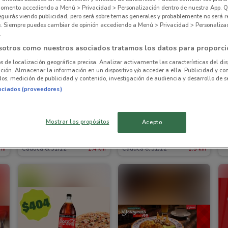
omento accediendo a Menú > Privacidad > Personalización dentro de nuestra App. Q
eguirás viendo publicidad, pero será sobre temas generales y probablemente no será r
es. Siempre puedes cambiar de opinión accediendo a Menú > Privacidad > Personaliza
.
sotros como nuestros asociados tratamos los datos para proporci
os de localización geográfica precisa. Analizar activamente las características del dis
ación. Almacenar la información en un dispositivo y/o acceder a ella. Publicidad y co
os, medición de publicidad y contenido, investigación de audiencia y desarrollo de se
ociados (proveedores)
Mostrar los propósitos
Acepto
Nutrisa
Burger King
 m
Caduca el 31/12
1.4 km
Caduca el 31/12
1.5 km