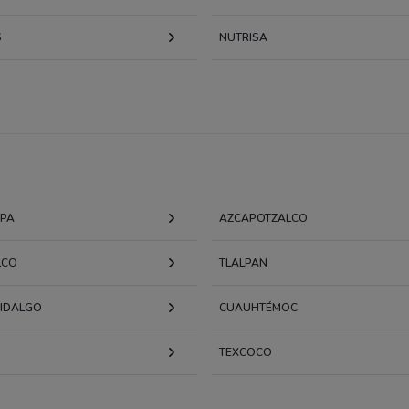
S
NUTRISA
APA
AZCAPOTZALCO
LCO
TLALPAN
HIDALGO
CUAUHTÉMOC
TEXCOCO