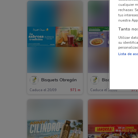
cualquier m
rechazas: S
tus interes
nuestra App
Tanto no
Utilizar dat
su identific
personalizad
Lista de as
Bisquets Obregón
Bisquets Obregón
Caduca el 20/09
971 m
Caduca el 30/08
971