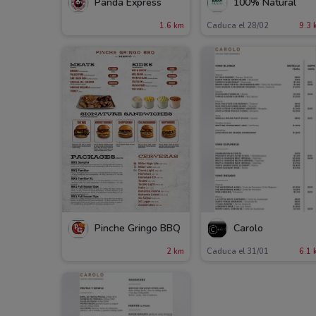
Panda Express
100% Natural
1.6 km
Caduca el 28/02
9.3 
Pinche Gringo BBQ
Carolo
2 km
Caduca el 31/01
6.1 