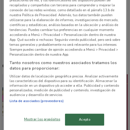
prestaciones de red, y los identificadores del dispositivo pueden ser
1.3 km
ABIERTO
recopilados y compartidos con terceros para comprender y mejorar la
conexión de las redes wireless, como detallado en el párrafo 13.b de
nuestra Política de Provacidad. Además, tus datos también pueden
Avenida San Antonio #72, Colonia Anpoles
utilizarse para la elaboración de informes, investigaciones de mercado,
Delegacion Benito Juarez, Benito Juárez (cdmx)
científicas y estadísticas, análisis basados en la ubicación y análisis de
tendencias. Puedes cambiar tus preferencias en cualquier momento
1.3 km
ABIERTO
accediendo a Menú > Privacidad > Personalización dentro de nuestra
App. Qué sucede si rechazas: Seguirás viendo publicidad, pero será sobre
temas generales y probablemente no será relevante para tus intereses.
Todas las tiendas Coppel
Siempre puedes cambiar de opinión accediendo a Menú > Privacidad >
Personalización dentro de nuestra App.
Tanto nosotros como nuestros asociados tratamos los
Otros catálogos cercanos
datos para proporcionar:
Utilizar datos de localización geográfica precisa. Analizar activamente
las características del dispositivo para su identificación. Almacenar la
información en un dispositivo y/o acceder a ella. Publicidad y contenido
personalizados, medición de publicidad y contenido, investigación de
audiencia y desarrollo de servicios.
Lista de asociados (proveedores)
Mostrar los propósitos
Acepto