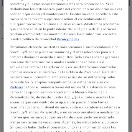
«nosotros y nuestros socios tratamos datos para proporcionar». Si se
deshabilitan los rastreadores, parte del contenido y los anuncios que ves
Coppel
podrían dejar de ser relevantes para ti. Puedes volver a acceder a este
menú para cambiar tus opciones o retirar el consentimiento en
Caduca el 31/08
888 m
cualquier momento haciendo clic en el enlace «Mostrar los propósitos»
que aparece en el en la parte inferior de la página web. Tus opciones
tendrán efecto dentro de nuestro Sitio web. Para saber más, consulta
Tiendas Coppel y horario
nuestra política de privacidad.
Privacy policy
Permítanos ofrecerle las ofertas más cercanas a sus necesidades: Con
Shopfully/Tiendeo puede ver anuncios y ofertas relevantes para sus
Calle Santa Cruz #39 Benito Juárez
compras diarias de acuerdo a sus gustos. Todo esto es posible gracias a
una serie de herramientas y análisis realizados en base a sus
700 m
ABIERTO
actividades dentro de la aplicación y en las plataformas conectadas,
como se indica en el párrafo 2 de la Política de Privacidad. Para ello,
necesitamos su consentimiento sobre el uso de los datos recopilados
Insurgentes Sur #601, Col. Napoles, Entre Calles
para este fin. Si aceptas compartiremos tus datos personales con
Vermont y Xola Ciudad De México
Partners
de todo el mundo a través del uso de SDK externos. Puedes
cambiar de opinión siempre accediendo a Menu > Privacidad >
888 m
ABIERTO
Personalización, dentro de nuestra App. ¿Qué sucede si acepta? Los
anuncios que verá dentro de la aplicación pueden tratar temas
Av. Insurgentes Sur #533 Ciudad De México
relacionados con su historial de navegación en plataformas externas a
Shopfully/Tiendeo. Por ejemplo, si un servicio vinculado a nosotros nos
1.2 km
ABIERTO
informa que ha navegado por un sitio de viajes, podemos mostrarle
ofertas con temas de vacaciones. Además, los datos sobre la ubicación
(en caso de haber dado el consenso) junto a la información sobre las
Av. San Antonio 72 Benito Juárez