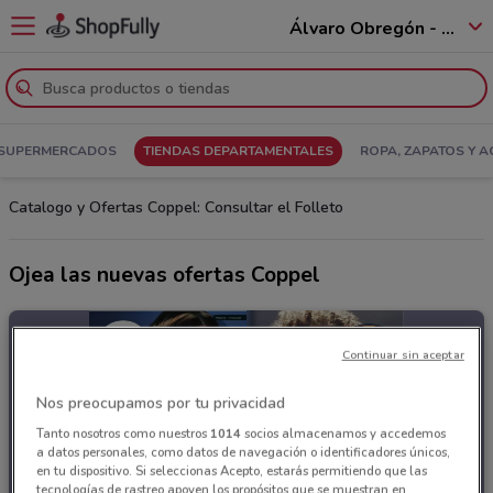
Álvaro Obregón - 01520
SUPERMERCADOS
TIENDAS DEPARTAMENTALES
ROPA, ZAPATOS Y 
Catalogo y Ofertas Coppel: Consultar el Folleto
Ojea las nuevas ofertas Coppel
Continuar sin aceptar
Nos preocupamos por tu privacidad
Tanto nosotros como nuestros
1014
socios almacenamos y accedemos
a datos personales, como datos de navegación o identificadores únicos,
en tu dispositivo. Si seleccionas Acepto, estarás permitiendo que las
tecnologías de rastreo apoyen los propósitos que se muestran en