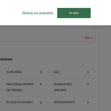
Mostrar los propósitos
Acepto
888 m
entales
SUBURBIA
RAC
NACIONAL MONTE
ALMACENES
DE PIEDAD
ANFORA
EL NUEVO MUNDO
WOOLWORTH