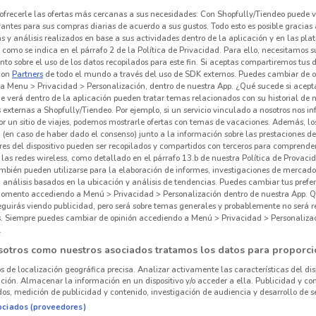
ofrecerle las ofertas más cercanas a sus necesidades: Con Shopfully/Tiendeo puede v
vantes para sus compras diarias de acuerdo a sus gustos. Todo esto es posible gracias 
 y análisis realizados en base a sus actividades dentro de la aplicación y en las pl
como se indica en el párrafo 2 de la Política de Privacidad. Para ello, necesitamos s
to sobre el uso de los datos recopilados para este fin. Si aceptas compartiremos tus 
con
Partners
de todo el mundo a través del uso de SDK externos. Puedes cambiar de o
a Menu > Privacidad > Personalización, dentro de nuestra App. ¿Qué sucede si acept
e verá dentro de la aplicación pueden tratar temas relacionados con su historial de
externas a Shopfully/Tiendeo. Por ejemplo, si un servicio vinculado a nosotros nos i
r un sitio de viajes, podemos mostrarle ofertas con temas de vacaciones. Además, lo
 (en caso de haber dado el consenso) junto a la información sobre las prestaciones de 
res del dispositivo pueden ser recopilados y compartidos con terceros para comprende
 las redes wireless, como detallado en el párrafo 13.b de nuestra Política de Provac
mbién pueden utilizarse para la elaboración de informes, investigaciones de mercado,
, análisis basados en la ubicación y análisis de tendencias. Puedes cambiar tus prefe
omento accediendo a Menú > Privacidad > Personalización dentro de nuestra App. Q
eguirás viendo publicidad, pero será sobre temas generales y probablemente no será r
es. Siempre puedes cambiar de opinión accediendo a Menú > Privacidad > Personaliza
.
sotros como nuestros asociados tratamos los datos para proporci
os de localización geográfica precisa. Analizar activamente las características del dis
ación. Almacenar la información en un dispositivo y/o acceder a ella. Publicidad y co
os, medición de publicidad y contenido, investigación de audiencia y desarrollo de se
ociados (proveedores)