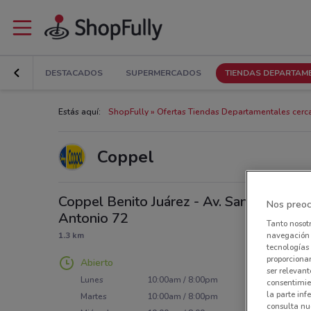
DESTACADOS
SUPERMERCADOS
TIENDAS DEPARTAM
Estás aquí:
ShopFully
Ofertas Tiendas Departamentales cerca
Coppel
Coppel Benito Juárez - Av. San
Nos preoc
Antonio 72
Tanto nosot
1.3 km
navegación o
tecnologías 
proporcionar
Abierto
ser relevant
Lunes
10:00am / 8:00pm
consentimie
la parte inf
Martes
10:00am / 8:00pm
consulta nue