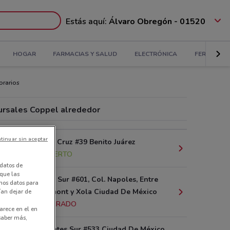
Estás aquí:
Álvaro Obregón - 01520
HOGAR
FARMACIAS Y SALUD
ELECTRÓNICA
FERRETERÍ
orarios
ursales Coppel alrededor
tinuar sin aceptar
Calle Santa Cruz #39 Benito Juárez
700 m
ABIERTO
datos de
 que las
Insurgentes Sur #601, Col. Napoles, Entre
amos datos para
Calles Vermont y Xola Ciudad De México
ían dejar de
888 m
CERRADO
arece en el en
 saber más,
Av. Insurgentes Sur #533 Ciudad De México