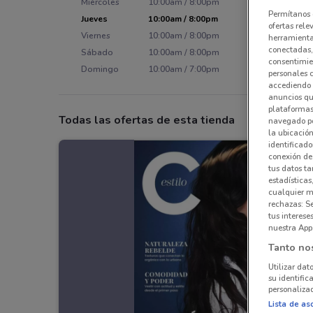
Miércoles
10:00am / 8:00pm
Permítanos 
Jueves
10:00am / 8:00pm
ofertas rele
Viernes
10:00am / 8:00pm
herramientas
conectadas, 
Sábado
10:00am / 8:00pm
consentimien
Domingo
10:00am / 7:00pm
personales 
accediendo 
anuncios qu
plataformas 
Todas las ofertas de esta tienda
navegado po
la ubicación
identificado
conexión de
tus datos ta
estadísticas
cualquier m
rechazas: S
tus interes
nuestra App
Tanto no
Utilizar dat
su identific
personalizad
Lista de as