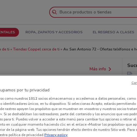
ENTALES
ROPA, ZAPATOS Y ACCESORIOS
EL REGRESO A CLASES
 de ti
Tiendas Coppel cerca de ti
Av. San Antonio 72 - Ofertas teléfonos e h
Suc
Más info
Con
upamos por tu privacidad
ros como nuestros
1012
socios almacenamos y accedemos a datos personales, como 
 identificadores únicos, en tu dispositivo. Si seleccionas Acepto, estarás permitiendo
de rastreo apoyen los propósitos que se muestran en «nosotros y nuestros socios trat
». Si se deshabilitan los rastreadores, parte del contenido y los anuncios que ves podr
es para ti. Puedes volver a acceder a este menú para cambiar tus opciones o retirar el
nto en cualquier momento haciendo clic en el enlace «Mostrar los propósitos» que ap
erior de la página web. Tus opciones tendrán efecto dentro de nuestro Sitio web. Para
stra política de privacidad.
Privacy policy