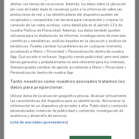
ofertas con temas de vacaciones. Además, los datos sobre la ubicación
(en caso de haber dado el consenso) junto a la información sobre las
prestaciones de red, y los identificadores del dispositivo pueden ser
Calle Durango 230, Roma Ciudad De México
recopilados y compartidos con terceros para comprender y mejorar la
3.2 km
ABIERTO
conexión de las redes wireless, como detallado en el párrafo 13.b de
nuestra Política de Provacidad. Además, tus datos también pueden
utilizarse para la elaboración de informes, investigaciones de mercado,
Centro Coyoacán, Av. Coyoacán 2000, Xoco Ciudad
científicas y estadísticas, análisis basados en la ubicación y análisis de
tendencias. Puedes cambiar tus preferencias en cualquier momento
De México
accediendo a Menú > Privacidad > Personalización dentro de nuestra
3.3 km
ABIERTO
App. Qué sucede si rechazas: Seguirás viendo publicidad, pero será sobre
temas generales y probablemente no será relevante para tus intereses.
Siempre puedes cambiar de opinión accediendo a Menú > Privacidad >
Av. 20 de Noviembre 3, Centro Histórico de la
Personalización dentro de nuestra App.
Ciudad de México Ciudad De México
Tanto nosotros como nuestros asociados tratamos los
5.9 km
ABIERTO
datos para proporcionar:
Utilizar datos de localización geográfica precisa. Analizar activamente
Av. Moliere 222, Polanco Ciudad De México
las características del dispositivo para su identificación. Almacenar la
información en un dispositivo y/o acceder a ella. Publicidad y contenido
6.1 km
ABIERTO
personalizados, medición de publicidad y contenido, investigación de
audiencia y desarrollo de servicios.
Ejército Nacional 843-B Ciudad De México
Lista de asociados (proveedores)
6.4 km
ABIERTO