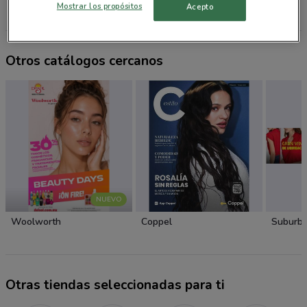
Mostrar los propósitos
Acepto
Todas las tiendas El Palacio de Hierro
Otros catálogos cercanos
NUEVO
Woolworth
Coppel
Suburbi
Otras tiendas seleccionadas para ti