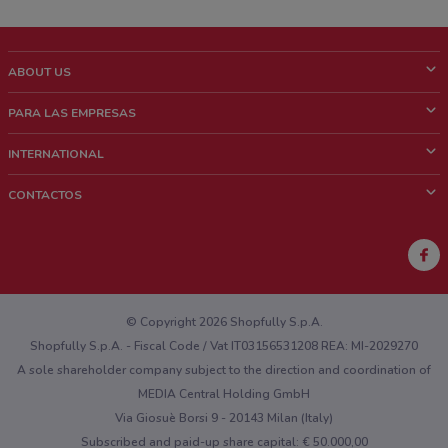
ABOUT US
¿Que es ShopFully?
PARA LAS EMPRESAS
¿Quiénes Somos?
¿Qué Hacemos?
INTERNATIONAL
News & Media
Contacto comercial
Italy
CONTACTOS
Trabaja con nosotros
Brazil
Notificaciones sobre los puntos de venta
France
Notificaciones sobre los folletos
Australia
¿Encontraste un problema en la web o en la aplicación?
New Zealand
© Copyright 2026 Shopfully S.p.A.
Shopfully S.p.A. - Fiscal Code / Vat IT03156531208 REA: MI-2029270
A sole shareholder company subject to the direction and coordination of
MEDIA Central Holding GmbH
Via Giosuè Borsi 9 - 20143 Milan (Italy)
Subscribed and paid-up share capital: € 50.000,00