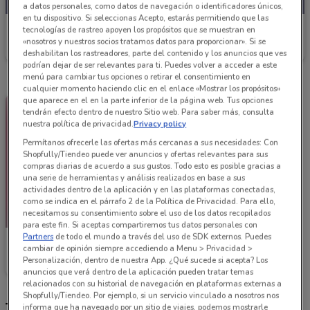
a datos personales, como datos de navegación o identificadores únicos,
en tu dispositivo. Si seleccionas Acepto, estarás permitiendo que las
El Palacio de Hierro
tecnologías de rastreo apoyen los propósitos que se muestran en
«nosotros y nuestros socios tratamos datos para proporcionar». Si se
3.2 km
deshabilitan los rastreadores, parte del contenido y los anuncios que ves
podrían dejar de ser relevantes para ti. Puedes volver a acceder a este
menú para cambiar tus opciones o retirar el consentimiento en
cualquier momento haciendo clic en el enlace «Mostrar los propósitos»
que aparece en el en la parte inferior de la página web. Tus opciones
tendrán efecto dentro de nuestro Sitio web. Para saber más, consulta
nuestra política de privacidad.
Privacy policy
Permítanos ofrecerle las ofertas más cercanas a sus necesidades: Con
Shopfully/Tiendeo puede ver anuncios y ofertas relevantes para sus
compras diarias de acuerdo a sus gustos. Todo esto es posible gracias a
una serie de herramientas y análisis realizados en base a sus
actividades dentro de la aplicación y en las plataformas conectadas,
como se indica en el párrafo 2 de la Política de Privacidad. Para ello,
necesitamos su consentimiento sobre el uso de los datos recopilados
PRÓXIMAMENTE
para este fin. Si aceptas compartiremos tus datos personales con
Partners
de todo el mundo a través del uso de SDK externos. Puedes
El Palacio de Hierro
cambiar de opinión siempre accediendo a Menu > Privacidad >
Personalización, dentro de nuestra App. ¿Qué sucede si acepta? Los
Inicio 10/11
3.2 km
anuncios que verá dentro de la aplicación pueden tratar temas
relacionados con su historial de navegación en plataformas externas a
Shopfully/Tiendeo. Por ejemplo, si un servicio vinculado a nosotros nos
Tiendas El Palacio de Hierro más cercanas
informa que ha navegado por un sitio de viajes, podemos mostrarle