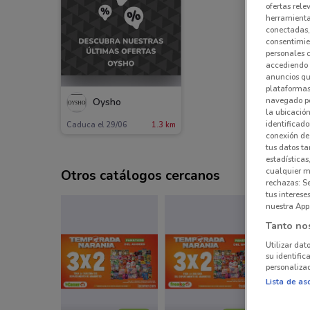
ofertas rele
herramientas
conectadas, 
consentimien
personales 
accediendo 
anuncios qu
plataformas 
navegado po
Oysho
la ubicación
identificado
Caduca el 29/06
1.3 km
conexión de
tus datos ta
estadísticas
cualquier m
Otros catálogos cercanos
rechazas: S
tus interes
nuestra App
Tanto no
Utilizar dat
su identific
personalizad
Lista de as