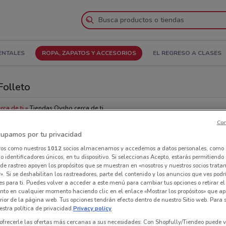
ENTALES
ROPA, ZAPATOS Y ACCESORIOS
EL REGRESO A CLASES
Folleto
rca de ti
Tiendas Oysho cerca de ti
Con
upamos por tu privacidad
Tie
ros como nuestros
1012
socios almacenamos y accedemos a datos personales, como 
 identificadores únicos, en tu dispositivo. Si seleccionas Acepto, estarás permitiendo
de rastreo apoyen los propósitos que se muestran en «nosotros y nuestros socios trat
». Si se deshabilitan los rastreadores, parte del contenido y los anuncios que ves podr
es para ti. Puedes volver a acceder a este menú para cambiar tus opciones o retirar el
nto en cualquier momento haciendo clic en el enlace «Mostrar los propósitos» que ap
erior de la página web. Tus opciones tendrán efecto dentro de nuestro Sitio web. Para
stra política de privacidad.
Privacy policy
ofrecerle las ofertas más cercanas a sus necesidades: Con Shopfully/Tiendeo puede v