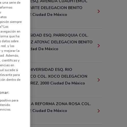
VIADUCTO ESQ. AVENIDA CUAUHTEMOC
a una serie de
ataformas
COL. NARVARTE DELEGACION BENITO
u
JUAREZ, 462 Ciudad De México
datos
2.2 km
pinión siempre
a? Los
 navegación en
AV. UNIVERSIDAD ESQ. PARROQUIA COL.
nforma que ha
s datos sobre
SANTA CRUZ ATOYAC DELEGACION BENITO
red, y los
JUAREZ Ciudad De México
r y mejorar la
2.6 km
idad. Además,
 científicas y
rencias en
AVENIDA UNIVERSIDAD ESQ. RIO
ué sucede si
elevante para
CHURUBUSCO COL. XOCO DELEGACION
ción dentro de
BENITO JUAREZ, 2000 Ciudad De México
3.3 km
onar:
positivo para
PASEO DE LA REFORMA ZONA ROSA COL.
ntenido
rvicios.
JUAREZ, 222 Ciudad De México
4.4 km