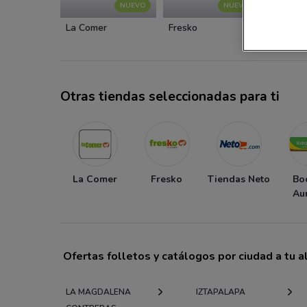
NUEVO
NUEVO
La Comer
Fresko
Tiendas
Otras tiendas seleccionadas para ti
La Comer
Fresko
Tiendas Neto
Bo
Au
Ofertas folletos y catálogos por ciudad a tu 
LA MAGDALENA
IZTAPALAPA