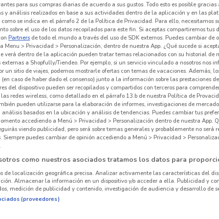
vantes para sus compras diarias de acuerdo a sus gustos. Todo esto es posible gracias 
 y análisis realizados en base a sus actividades dentro de la aplicación y en las pl
como se indica en el párrafo 2 de la Política de Privacidad. Para ello, necesitamos s
to sobre el uso de los datos recopilados para este fin. Si aceptas compartiremos tus 
con
Partners
de todo el mundo a través del uso de SDK externos. Puedes cambiar de o
a Menu > Privacidad > Personalización, dentro de nuestra App. ¿Qué sucede si acept
e verá dentro de la aplicación pueden tratar temas relacionados con su historial de
externas a Shopfully/Tiendeo. Por ejemplo, si un servicio vinculado a nosotros nos i
r un sitio de viajes, podemos mostrarle ofertas con temas de vacaciones. Además, lo
 (en caso de haber dado el consenso) junto a la información sobre las prestaciones de 
res del dispositivo pueden ser recopilados y compartidos con terceros para comprende
 las redes wireless, como detallado en el párrafo 13.b de nuestra Política de Provac
mbién pueden utilizarse para la elaboración de informes, investigaciones de mercado,
, análisis basados en la ubicación y análisis de tendencias. Puedes cambiar tus prefe
omento accediendo a Menú > Privacidad > Personalización dentro de nuestra App. Q
eguirás viendo publicidad, pero será sobre temas generales y probablemente no será r
es. Siempre puedes cambiar de opinión accediendo a Menú > Privacidad > Personaliza
.
sotros como nuestros asociados tratamos los datos para proporci
os de localización geográfica precisa. Analizar activamente las características del dis
ación. Almacenar la información en un dispositivo y/o acceder a ella. Publicidad y co
os, medición de publicidad y contenido, investigación de audiencia y desarrollo de se
ociados (proveedores)