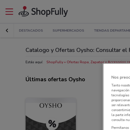
DESTACADOS
SUPERMERCADOS
TIENDAS DEPARTAM
Catalogo y Ofertas Oysho: Consultar el 
Estás aquí:
ShopFully
Ofertas Ropa, Zapatos y Accesorios ce
Nos preoc
Últimas ofertas Oysho
Tanto nosot
navegación o
tecnologías 
proporcionar
ser relevant
consentimie
la parte inf
consulta nue
Permítanos 