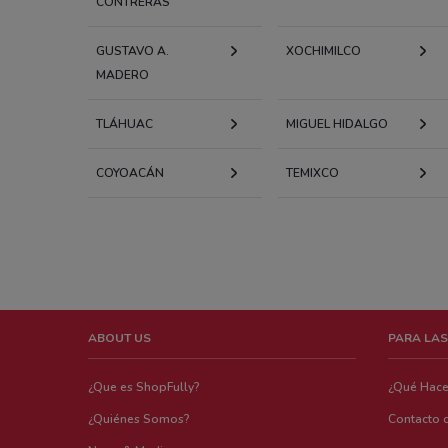
CONTRERAS
GUSTAVO A.
XOCHIMILCO
MADERO
TLÁHUAC
MIGUEL HIDALGO
COYOACÁN
TEMIXCO
ABOUT US
PARA LAS
¿Que es ShopFully?
¿Qué Hac
¿Quiénes Somos?
Contacto 