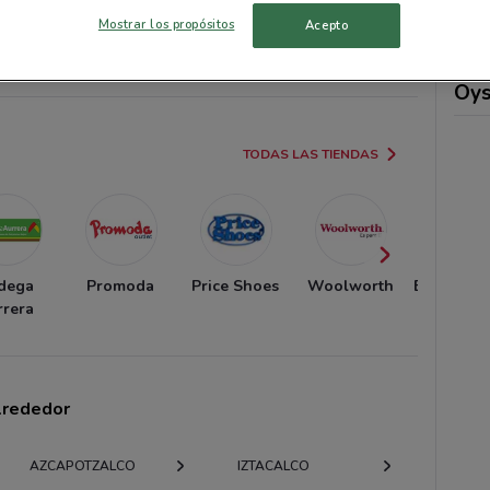
NUEVO
NUEVO
Mostrar los propósitos
Acepto
 Neto
Bodega Aurrera
Promoda
Price 
Oy
TODAS LAS TIENDAS
dega
Promoda
Price Shoes
Woolworth
Europamu
rrera
alrededor
AZCAPOTZALCO
IZTACALCO