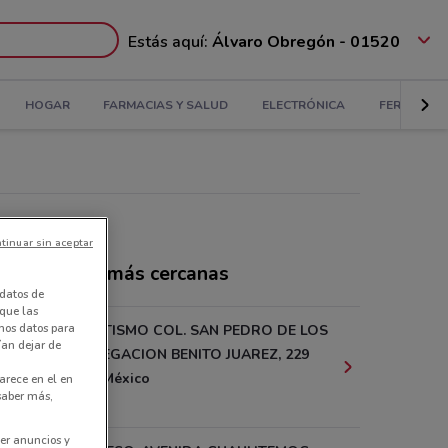
Estás aquí:
Álvaro Obregón - 01520
HOGAR
FARMACIAS Y SALUD
ELECTRÓNICA
FERRETERÍ
tinuar sin aceptar
ndas Oysho más cercanas
datos de
 que las
amos datos para
AV. PATRIOTISMO COL. SAN PEDRO DE LOS
ían dejar de
PINOS DELEGACION BENITO JUAREZ, 229
Ciudad De México
arece en el en
 saber más,
1.3 km
er anuncios y