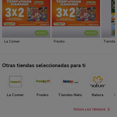
NUEVO
NUEVO
La Comer
Fresko
Tiendas
Otras tiendas seleccionadas para ti
La Comer
Fresko
Tiendas Neto
Natura
P
TODAS LAS TIENDAS