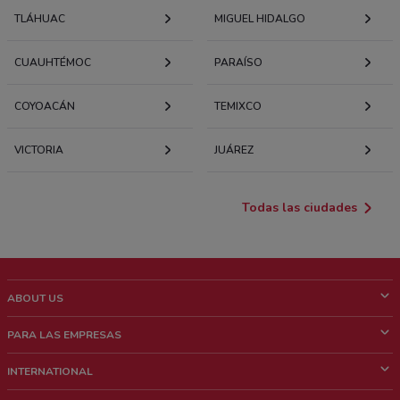
TLÁHUAC
MIGUEL HIDALGO
CUAUHTÉMOC
PARAÍSO
COYOACÁN
TEMIXCO
VICTORIA
JUÁREZ
Todas las ciudades
ABOUT US
¿Que es ShopFully?
PARA LAS EMPRESAS
¿Quiénes Somos?
¿Qué Hacemos?
INTERNATIONAL
News & Media
Contacto comercial
Italy