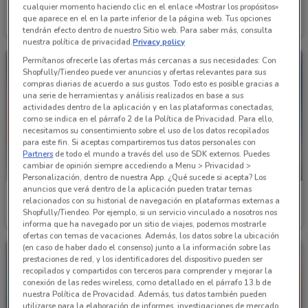
Cklass
Cklass
cualquier momento haciendo clic en el enlace «Mostrar los propósitos»
que aparece en el en la parte inferior de la página web. Tus opciones
Caduca el 30/09
10.4 km
Caduca el 31/08
10.4 km
tendrán efecto dentro de nuestro Sitio web. Para saber más, consulta
nuestra política de privacidad.
Privacy policy
Permítanos ofrecerle las ofertas más cercanas a sus necesidades: Con
Shopfully/Tiendeo puede ver anuncios y ofertas relevantes para sus
compras diarias de acuerdo a sus gustos. Todo esto es posible gracias a
una serie de herramientas y análisis realizados en base a sus
actividades dentro de la aplicación y en las plataformas conectadas,
como se indica en el párrafo 2 de la Política de Privacidad. Para ello,
necesitamos su consentimiento sobre el uso de los datos recopilados
para este fin. Si aceptas compartiremos tus datos personales con
Partners
de todo el mundo a través del uso de SDK externos. Puedes
cambiar de opinión siempre accediendo a Menu > Privacidad >
PRÓXIMAMENTE
Personalización, dentro de nuestra App. ¿Qué sucede si acepta? Los
anuncios que verá dentro de la aplicación pueden tratar temas
Cklass
Cklass
relacionados con su historial de navegación en plataformas externas a
Shopfully/Tiendeo. Por ejemplo, si un servicio vinculado a nosotros nos
Caduca el 31/08
10.4 km
Inicio 15/09
10.4 km
informa que ha navegado por un sitio de viajes, podemos mostrarle
ofertas con temas de vacaciones. Además, los datos sobre la ubicación
(en caso de haber dado el consenso) junto a la información sobre las
prestaciones de red, y los identificadores del dispositivo pueden ser
recopilados y compartidos con terceros para comprender y mejorar la
conexión de las redes wireless, como detallado en el párrafo 13.b de
nuestra Política de Provacidad. Además, tus datos también pueden
utilizarse para la elaboración de informes, investigaciones de mercado,