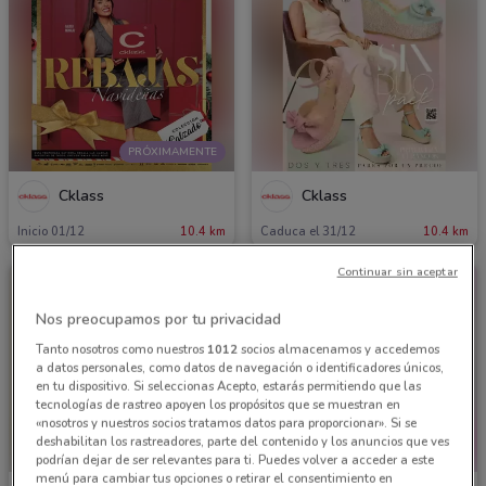
PRÓXIMAMENTE
Cklass
Cklass
Inicio 01/12
10.4 km
Caduca el 31/12
10.4 km
Continuar sin aceptar
Nos preocupamos por tu privacidad
Tanto nosotros como nuestros
1012
socios almacenamos y accedemos
a datos personales, como datos de navegación o identificadores únicos,
en tu dispositivo. Si seleccionas Acepto, estarás permitiendo que las
tecnologías de rastreo apoyen los propósitos que se muestran en
«nosotros y nuestros socios tratamos datos para proporcionar». Si se
deshabilitan los rastreadores, parte del contenido y los anuncios que ves
podrían dejar de ser relevantes para ti. Puedes volver a acceder a este
menú para cambiar tus opciones o retirar el consentimiento en