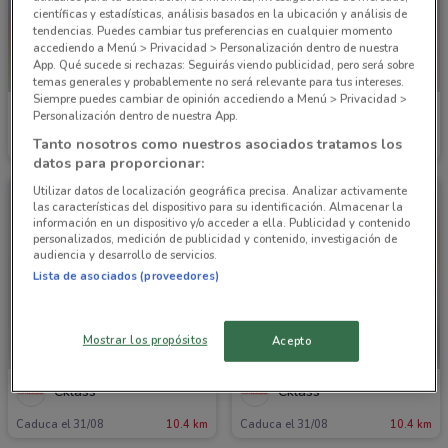
científicas y estadísticas, análisis basados en la ubicación y análisis de
tendencias. Puedes cambiar tus preferencias en cualquier momento
accediendo a Menú > Privacidad > Personalización dentro de nuestra
App. Qué sucede si rechazas: Seguirás viendo publicidad, pero será sobre
temas generales y probablemente no será relevante para tus intereses.
Siempre puedes cambiar de opinión accediendo a Menú > Privacidad >
Cklass
Cklass
Personalización dentro de nuestra App.
Tanto nosotros como nuestros asociados tratamos los
Caduca el 31/08
10.4 km
Caduca el 31/08
10.4 km
datos para proporcionar:
Utilizar datos de localización geográfica precisa. Analizar activamente
las características del dispositivo para su identificación. Almacenar la
información en un dispositivo y/o acceder a ella. Publicidad y contenido
personalizados, medición de publicidad y contenido, investigación de
audiencia y desarrollo de servicios.
Lista de asociados (proveedores)
Mostrar los propósitos
Acepto
Cklass
Cklass
Caduca el 31/08
10.4 km
Caduca el 31/08
10.4 km