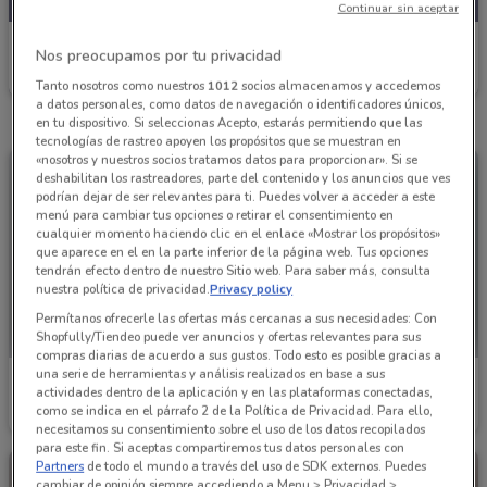
Continuar sin aceptar
Julio
Nos preocupamos por tu privacidad
Caduca el 30/09
1.3 km
Tanto nosotros como nuestros
1012
socios almacenamos y accedemos
a datos personales, como datos de navegación o identificadores únicos,
en tu dispositivo. Si seleccionas Acepto, estarás permitiendo que las
tecnologías de rastreo apoyen los propósitos que se muestran en
«nosotros y nuestros socios tratamos datos para proporcionar». Si se
deshabilitan los rastreadores, parte del contenido y los anuncios que ves
podrían dejar de ser relevantes para ti. Puedes volver a acceder a este
menú para cambiar tus opciones o retirar el consentimiento en
cualquier momento haciendo clic en el enlace «Mostrar los propósitos»
que aparece en el en la parte inferior de la página web. Tus opciones
tendrán efecto dentro de nuestro Sitio web. Para saber más, consulta
nuestra política de privacidad.
Privacy policy
Permítanos ofrecerle las ofertas más cercanas a sus necesidades: Con
Shopfully/Tiendeo puede ver anuncios y ofertas relevantes para sus
compras diarias de acuerdo a sus gustos. Todo esto es posible gracias a
una serie de herramientas y análisis realizados en base a sus
Julio
Julio
actividades dentro de la aplicación y en las plataformas conectadas,
como se indica en el párrafo 2 de la Política de Privacidad. Para ello,
Caduca el 31/08
1.3 km
Caduca el 31/08
1.3 km
necesitamos su consentimiento sobre el uso de los datos recopilados
para este fin. Si aceptas compartiremos tus datos personales con
Partners
de todo el mundo a través del uso de SDK externos. Puedes
cambiar de opinión siempre accediendo a Menu > Privacidad >