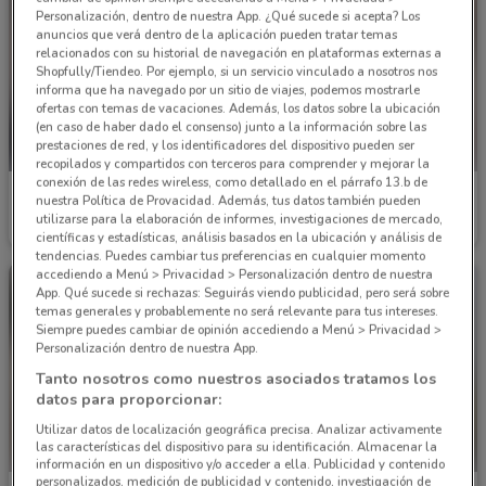
Personalización, dentro de nuestra App. ¿Qué sucede si acepta? Los
anuncios que verá dentro de la aplicación pueden tratar temas
relacionados con su historial de navegación en plataformas externas a
Shopfully/Tiendeo. Por ejemplo, si un servicio vinculado a nosotros nos
informa que ha navegado por un sitio de viajes, podemos mostrarle
ofertas con temas de vacaciones. Además, los datos sobre la ubicación
(en caso de haber dado el consenso) junto a la información sobre las
prestaciones de red, y los identificadores del dispositivo pueden ser
recopilados y compartidos con terceros para comprender y mejorar la
conexión de las redes wireless, como detallado en el párrafo 13.b de
Julio
Julio
nuestra Política de Provacidad. Además, tus datos también pueden
utilizarse para la elaboración de informes, investigaciones de mercado,
Caduca el 31/08
1.3 km
Caduca el 31/08
1.3 km
científicas y estadísticas, análisis basados en la ubicación y análisis de
tendencias. Puedes cambiar tus preferencias en cualquier momento
accediendo a Menú > Privacidad > Personalización dentro de nuestra
App. Qué sucede si rechazas: Seguirás viendo publicidad, pero será sobre
temas generales y probablemente no será relevante para tus intereses.
Siempre puedes cambiar de opinión accediendo a Menú > Privacidad >
Personalización dentro de nuestra App.
Tanto nosotros como nuestros asociados tratamos los
datos para proporcionar:
Utilizar datos de localización geográfica precisa. Analizar activamente
las características del dispositivo para su identificación. Almacenar la
información en un dispositivo y/o acceder a ella. Publicidad y contenido
personalizados, medición de publicidad y contenido, investigación de