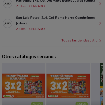
Parroquia 179. Col Del Valle Benito Juárez (cdmx)
2.3 km
CERRADO
San Luis Potosi 214. Col Roma Norte Cuauhtémoc
(cdmx)
2.5 km
CERRADO
Todas las tiendas Julio
Otros catálogos cercanos
NUEVO
NUEVO