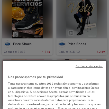
Price Shoes
Price Shoes
Caduca el 31/12
4.2 km
Caduca el 31/12
4.2 km
Continuar sin aceptar
Nos preocupamos por tu privacidad
Tanto nosotros como nuestros
1012
socios almacenamos y accedemos
a datos personales, como datos de navegación o identificadores únicos,
en tu dispositivo. Si seleccionas Acepto, estarás permitiendo que las
tecnologías de rastreo apoyen los propósitos que se muestran en
«nosotros y nuestros socios tratamos datos para proporcionar». Si se
deshabilitan los rastreadores, parte del contenido y los anuncios que ves
podrían dejar de ser relevantes para ti. Puedes volver a acceder a este