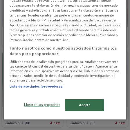
nuestra Política de Provacidad. Además, tus datos también pueden
utilizarse para la elaboración de informes, investigaciones de mercado,
científicas y estadísticas, análisis basados en la ubicación y análisis de
tendencias. Puedes cambiar tus preferencias en cualquier momento
accediendo a Menú > Privacidad > Personalización dentro de nuestra
App. Qué sucede si rechazas: Seguirás viendo publicidad, pero será sobre
temas generales y probablemente no será relevante para tus intereses.
Price Shoes
Price Shoes
Siempre puedes cambiar de opinión accediendo a Menú > Privacidad >
Personalización dentro de nuestra App.
Caduca el 31/12
4.2 km
Caduca el 31/12
4.2 km
Tanto nosotros como nuestros asociados tratamos los
datos para proporcionar:
Utilizar datos de localización geográfica precisa. Analizar activamente
las características del dispositivo para su identificación. Almacenar la
información en un dispositivo y/o acceder a ella. Publicidad y contenido
personalizados, medición de publicidad y contenido, investigación de
audiencia y desarrollo de servicios.
Lista de asociados (proveedores)
Mostrar los propósitos
Acepto
Price Shoes
Price Shoes
Caduca el 31/08
4.2 km
Caduca el 31/12
4.2 km