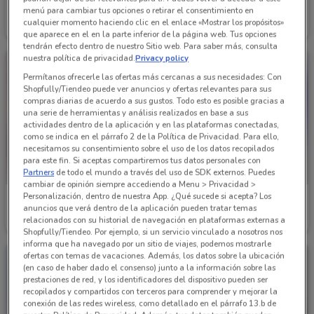
Price Shoes
Price Shoes
menú para cambiar tus opciones o retirar el consentimiento en
cualquier momento haciendo clic en el enlace «Mostrar los propósitos»
Caduca el 31/12
4.2 km
Caduca el 31/12
4.2 km
que aparece en el en la parte inferior de la página web. Tus opciones
tendrán efecto dentro de nuestro Sitio web. Para saber más, consulta
nuestra política de privacidad.
Privacy policy
Permítanos ofrecerle las ofertas más cercanas a sus necesidades: Con
Shopfully/Tiendeo puede ver anuncios y ofertas relevantes para sus
compras diarias de acuerdo a sus gustos. Todo esto es posible gracias a
una serie de herramientas y análisis realizados en base a sus
actividades dentro de la aplicación y en las plataformas conectadas,
como se indica en el párrafo 2 de la Política de Privacidad. Para ello,
necesitamos su consentimiento sobre el uso de los datos recopilados
para este fin. Si aceptas compartiremos tus datos personales con
Partners
de todo el mundo a través del uso de SDK externos. Puedes
cambiar de opinión siempre accediendo a Menu > Privacidad >
Personalización, dentro de nuestra App. ¿Qué sucede si acepta? Los
Price Shoes
Price Shoes
anuncios que verá dentro de la aplicación pueden tratar temas
relacionados con su historial de navegación en plataformas externas a
Caduca el 31/08
4.2 km
Caduca el 31/08
4.2 km
Shopfully/Tiendeo. Por ejemplo, si un servicio vinculado a nosotros nos
informa que ha navegado por un sitio de viajes, podemos mostrarle
ofertas con temas de vacaciones. Además, los datos sobre la ubicación
(en caso de haber dado el consenso) junto a la información sobre las
prestaciones de red, y los identificadores del dispositivo pueden ser
recopilados y compartidos con terceros para comprender y mejorar la
conexión de las redes wireless, como detallado en el párrafo 13.b de