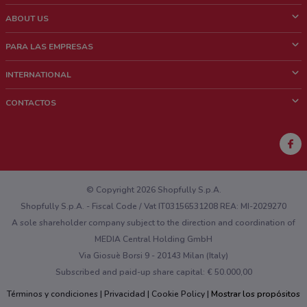
ABOUT US
¿Que es ShopFully?
PARA LAS EMPRESAS
¿Quiénes Somos?
¿Qué Hacemos?
INTERNATIONAL
News & Media
Contacto comercial
Italy
CONTACTOS
Trabaja con nosotros
Brazil
Notificaciones sobre los puntos de venta
France
Notificaciones sobre los folletos
Australia
¿Encontraste un problema en la web o en la aplicación?
New Zealand
© Copyright 2026 Shopfully S.p.A.
Shopfully S.p.A. - Fiscal Code / Vat IT03156531208 REA: MI-2029270
A sole shareholder company subject to the direction and coordination of
MEDIA Central Holding GmbH
Via Giosuè Borsi 9 - 20143 Milan (Italy)
Subscribed and paid-up share capital: € 50.000,00
Términos y condiciones
Privacidad
Cookie Policy
Mostrar los propósitos