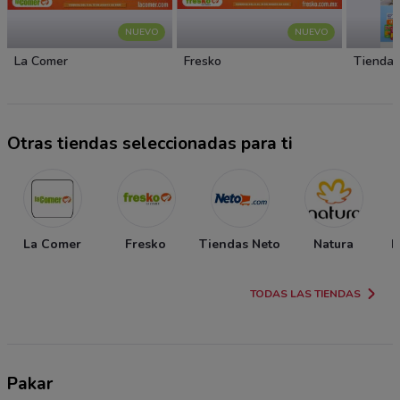
NUEVO
NUEVO
La Comer
Fresko
Tiendas
Otras tiendas seleccionadas para ti
La Comer
Fresko
Tiendas Neto
Natura
P
TODAS LAS TIENDAS
Pakar