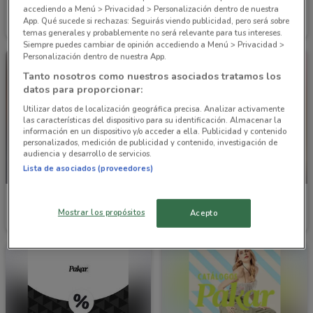
Pakar
Pakar
accediendo a Menú > Privacidad > Personalización dentro de nuestra
App. Qué sucede si rechazas: Seguirás viendo publicidad, pero será sobre
Caduca el 31/08
5.6 km
Caduca el 21/01
5.6 km
temas generales y probablemente no será relevante para tus intereses.
Siempre puedes cambiar de opinión accediendo a Menú > Privacidad >
Personalización dentro de nuestra App.
Tanto nosotros como nuestros asociados tratamos los
datos para proporcionar:
Utilizar datos de localización geográfica precisa. Analizar activamente
las características del dispositivo para su identificación. Almacenar la
información en un dispositivo y/o acceder a ella. Publicidad y contenido
personalizados, medición de publicidad y contenido, investigación de
audiencia y desarrollo de servicios.
Lista de asociados (proveedores)
PRÓXIMAMENTE
PRÓXIMAMENTE
Pakar
Pakar
Mostrar los propósitos
Acepto
Inicio 21/01
5.6 km
Inicio 01/09
5.6 km