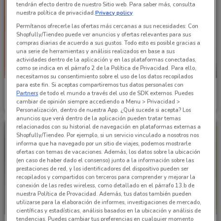
tendrán efecto dentro de nuestro Sitio web. Para saber más, consulta
nuestra política de privacidad.
Privacy policy
Permítanos ofrecerle las ofertas más cercanas a sus necesidades: Con
Shopfully/Tiendeo puede ver anuncios y ofertas relevantes para sus
compras diarias de acuerdo a sus gustos. Todo esto es posible gracias a
una serie de herramientas y análisis realizados en base a sus
actividades dentro de la aplicación y en las plataformas conectadas,
como se indica en el párrafo 2 de la Política de Privacidad. Para ello,
PRÓXIMAMENTE
necesitamos su consentimiento sobre el uso de los datos recopilados
para este fin. Si aceptas compartiremos tus datos personales con
Pakar
Pakar
Partners
de todo el mundo a través del uso de SDK externos. Puedes
cambiar de opinión siempre accediendo a Menu > Privacidad >
Caduca el 31/08
5.6 km
Inicio 01/09
5.6 km
Personalización, dentro de nuestra App. ¿Qué sucede si acepta? Los
anuncios que verá dentro de la aplicación pueden tratar temas
relacionados con su historial de navegación en plataformas externas a
Shopfully/Tiendeo. Por ejemplo, si un servicio vinculado a nosotros nos
informa que ha navegado por un sitio de viajes, podemos mostrarle
ofertas con temas de vacaciones. Además, los datos sobre la ubicación
(en caso de haber dado el consenso) junto a la información sobre las
prestaciones de red, y los identificadores del dispositivo pueden ser
recopilados y compartidos con terceros para comprender y mejorar la
conexión de las redes wireless, como detallado en el párrafo 13.b de
nuestra Política de Provacidad. Además, tus datos también pueden
utilizarse para la elaboración de informes, investigaciones de mercado,
científicas y estadísticas, análisis basados en la ubicación y análisis de
tendencias. Puedes cambiar tus preferencias en cualquier momento