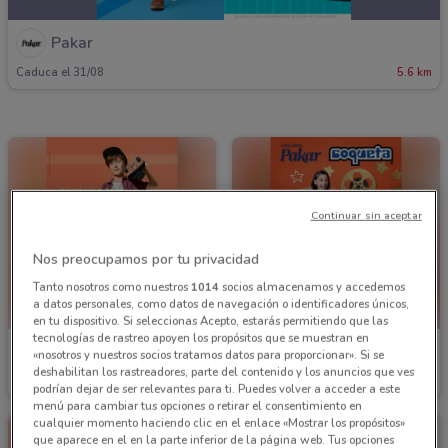
Pakar
Caduca el 31/08
5.6 km
Continuar sin aceptar
Nos preocupamos por tu privacidad
Tanto nosotros como nuestros
1014
socios almacenamos y accedemos
a datos personales, como datos de navegación o identificadores únicos,
en tu dispositivo. Si seleccionas Acepto, estarás permitiendo que las
tecnologías de rastreo apoyen los propósitos que se muestran en
Pakar
Pakar
«nosotros y nuestros socios tratamos datos para proporcionar». Si se
deshabilitan los rastreadores, parte del contenido y los anuncios que ves
Caduca el 31/08
5.6 km
Caduca el 31/08
5.6 km
podrían dejar de ser relevantes para ti. Puedes volver a acceder a este
menú para cambiar tus opciones o retirar el consentimiento en
cualquier momento haciendo clic en el enlace «Mostrar los propósitos»
que aparece en el en la parte inferior de la página web. Tus opciones