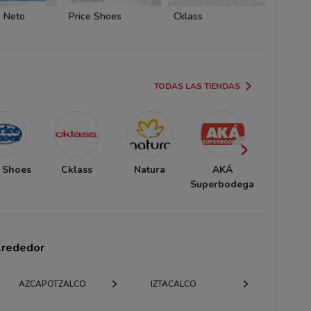
 Neto
Price Shoes
Cklass
Price 
TODAS LAS TIENDAS
e Shoes
Cklass
Natura
AKÁ
Andre
Superbodega
alrededor
AZCAPOTZALCO
IZTACALCO