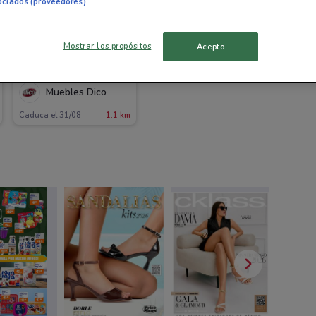
ociados (proveedores)
Mueb
Mostrar los propósitos
Acepto
Muebles Dico
Caduca el 31/08
1.1 km