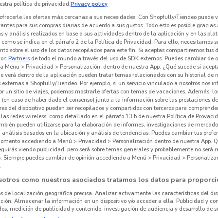
stra política de privacidad.
Privacy policy
ofrecerle las ofertas más cercanas a sus necesidades: Con Shopfully/Tiendeo puede v
vantes para sus compras diarias de acuerdo a sus gustos. Todo esto es posible gracias 
 y análisis realizados en base a sus actividades dentro de la aplicación y en las pl
como se indica en el párrafo 2 de la Política de Privacidad. Para ello, necesitamos s
to sobre el uso de los datos recopilados para este fin. Si aceptas compartiremos tus 
con
Partners
de todo el mundo a través del uso de SDK externos. Puedes cambiar de o
a Menu > Privacidad > Personalización, dentro de nuestra App. ¿Qué sucede si acept
e verá dentro de la aplicación pueden tratar temas relacionados con su historial de
externas a Shopfully/Tiendeo. Por ejemplo, si un servicio vinculado a nosotros nos i
r un sitio de viajes, podemos mostrarle ofertas con temas de vacaciones. Además, lo
 (en caso de haber dado el consenso) junto a la información sobre las prestaciones de 
res del dispositivo pueden ser recopilados y compartidos con terceros para comprende
 las redes wireless, como detallado en el párrafo 13.b de nuestra Política de Provac
mbién pueden utilizarse para la elaboración de informes, investigaciones de mercado,
1.1 km
, análisis basados en la ubicación y análisis de tendencias. Puedes cambiar tus prefe
omento accediendo a Menú > Privacidad > Personalización dentro de nuestra App. Q
eguirás viendo publicidad, pero será sobre temas generales y probablemente no será r
es. Siempre puedes cambiar de opinión accediendo a Menú > Privacidad > Personaliza
.
sotros como nuestros asociados tratamos los datos para proporci
os de localización geográfica precisa. Analizar activamente las características del dis
ación. Almacenar la información en un dispositivo y/o acceder a ella. Publicidad y co
os, medición de publicidad y contenido, investigación de audiencia y desarrollo de se
Ofe