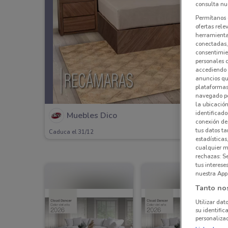
consulta nue
Permítanos 
ofertas rele
herramientas
conectadas, 
consentimien
personales 
accediendo 
anuncios qu
plataformas 
navegado po
la ubicación
identificado
Muebles Dico
conexión de
tus datos ta
Caduca el 31/12
estadísticas
cualquier m
rechazas: S
tus interes
nuestra App
Tanto no
Utilizar dat
su identific
personalizad