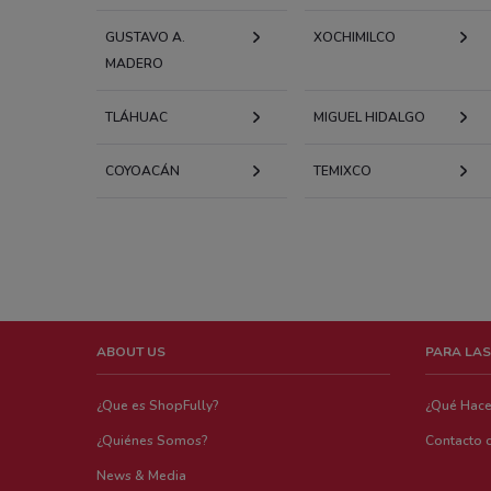
GUSTAVO A.
XOCHIMILCO
MADERO
TLÁHUAC
MIGUEL HIDALGO
COYOACÁN
TEMIXCO
ABOUT US
PARA LAS
¿Que es ShopFully?
¿Qué Hac
¿Quiénes Somos?
Contacto 
News & Media