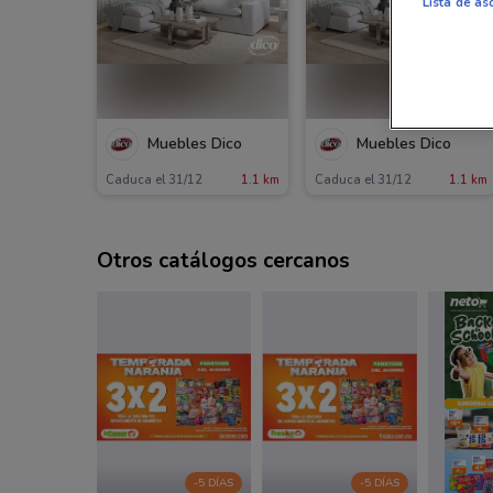
Lista de as
Muebles Dico
Muebles Dico
Caduca el 31/12
1.1 km
Caduca el 31/12
1.1 km
Otros catálogos cercanos
-5 DÍAS
-5 DÍAS