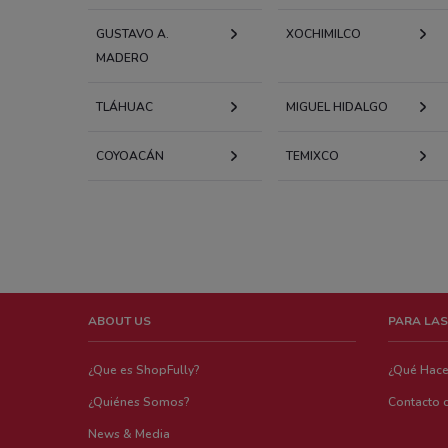
GUSTAVO A.
XOCHIMILCO
MADERO
TLÁHUAC
MIGUEL HIDALGO
COYOACÁN
TEMIXCO
ABOUT US
PARA LAS
¿Que es ShopFully?
¿Qué Hac
¿Quiénes Somos?
Contacto 
News & Media