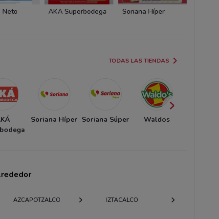
 Neto
AKÁ Superbodega
Soriana Híper
Sorian
TODAS LAS TIENDAS
AKÁ
Soriana Híper
Soriana Súper
Waldos
Super
rbodega
kompra
alrededor
AZCAPOTZALCO
IZTACALCO