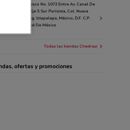
Río Churubusco No. 1072 Entre Av. Canal De
Apatlaco Y Eje 5 Sur Purísima, Col. Nueva
Rosita, Deleg. Iztapalapa, México, D.F. C.P.
09420 Ciudad De México
7.2 km
Todas las tiendas Chedraui
ndas, ofertas y promociones
NUEVO
NUEVO
NUEVO