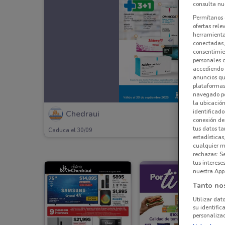
consulta nue
Permítanos 
ofertas rele
herramientas
conectadas, 
consentimien
personales 
accediendo 
anuncios qu
plataformas 
navegado po
la ubicación
identificado
Chedraui
conexión de
tus datos ta
Caduca el 30/09
estadísticas
cualquier m
rechazas: S
tus interes
nuestra App
Tanto no
Utilizar dat
su identific
personalizad