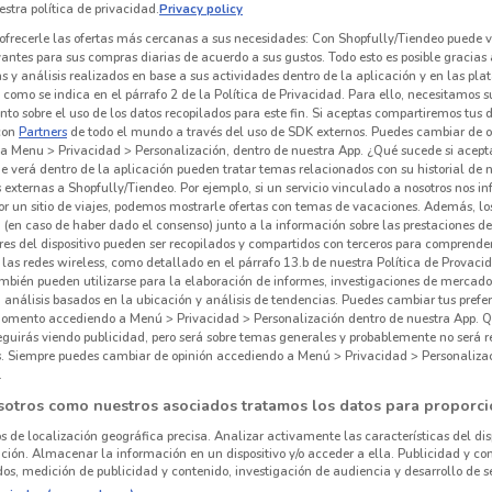
stra política de privacidad.
Privacy policy
ofrecerle las ofertas más cercanas a sus necesidades: Con Shopfully/Tiendeo puede v
vantes para sus compras diarias de acuerdo a sus gustos. Todo esto es posible gracias 
 y análisis realizados en base a sus actividades dentro de la aplicación y en las pl
como se indica en el párrafo 2 de la Política de Privacidad. Para ello, necesitamos s
to sobre el uso de los datos recopilados para este fin. Si aceptas compartiremos tus 
con
Partners
de todo el mundo a través del uso de SDK externos. Puedes cambiar de o
a Menu > Privacidad > Personalización, dentro de nuestra App. ¿Qué sucede si acept
e verá dentro de la aplicación pueden tratar temas relacionados con su historial de
externas a Shopfully/Tiendeo. Por ejemplo, si un servicio vinculado a nosotros nos i
r un sitio de viajes, podemos mostrarle ofertas con temas de vacaciones. Además, lo
 (en caso de haber dado el consenso) junto a la información sobre las prestaciones de 
res del dispositivo pueden ser recopilados y compartidos con terceros para comprende
 las redes wireless, como detallado en el párrafo 13.b de nuestra Política de Provac
mbién pueden utilizarse para la elaboración de informes, investigaciones de mercado,
545 m
, análisis basados en la ubicación y análisis de tendencias. Puedes cambiar tus prefe
omento accediendo a Menú > Privacidad > Personalización dentro de nuestra App. Q
eguirás viendo publicidad, pero será sobre temas generales y probablemente no será r
es. Siempre puedes cambiar de opinión accediendo a Menú > Privacidad > Personaliza
.
sotros como nuestros asociados tratamos los datos para proporci
os de localización geográfica precisa. Analizar activamente las características del dis
ación. Almacenar la información en un dispositivo y/o acceder a ella. Publicidad y co
os, medición de publicidad y contenido, investigación de audiencia y desarrollo de se