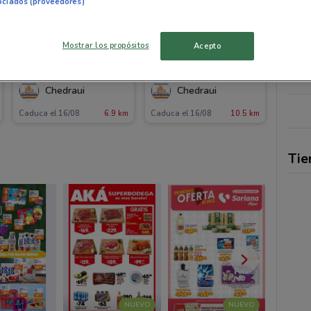
ociados (proveedores)
Mostrar los propósitos
Acepto
Chedraui
Chedraui
Caduca el 16/08
6.9 km
Caduca el 16/08
10.5 km
Tie
NUEVO
NUEVO