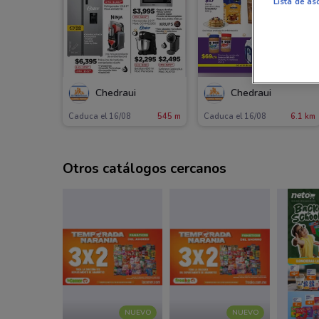
Lista de as
Chedraui
Chedraui
Caduca el 16/08
545 m
Caduca el 16/08
6.1 km
Otros catálogos cercanos
NUEVO
NUEVO