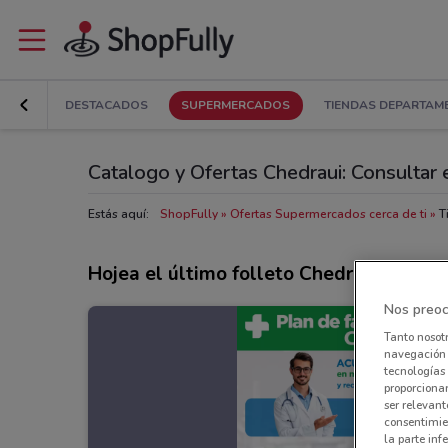
DESTACADOS
SUPERMERCADOS
TIENDAS DEPARTAM
Catalogo y Ofertas Chedraui: Consultar e
Estás aquí:
ShopFully
Ofertas Supermercados cerca de ti
T
Hojea el último folleto Chedraui
Nos preoc
Tanto nosot
navegación o
tecnologías 
proporcionar
ser relevant
consentimie
la parte inf