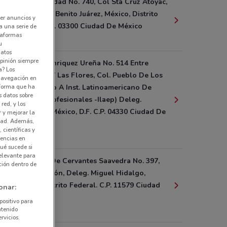
Av. Universidad No. 740, Col Sta Cruz Atoyac,
Delegación Benito Juárez, México, Distrito
er anuncios y
Federal. C.P. 03300 Ciudad De México
a una serie de
ataformas
2 km
u
datos
pinión siempre
Av. Pedro Enriquez Ureña No. 514 Entre
a? Los
Auora Rez Y Las Flores, Col. Pueblo De Los
 navegación en
nforma que ha
Reyes (Junto A Inst. Latinoamericano De
s datos sobre
Estudios Profesionales -Ilaep) Deleg.
red, y los
Coyoacán, México, D.F. C.P. 04330 Ciudad De
r y mejorar la
idad. Además,
México
 científicas y
6.1 km
rencias en
ué sucede si
elevante para
Av. Miguel De Cervantes Saavedra No. 397,
ción dentro de
Col. Irrigación, Deleg. Miguel Hidalgo,
México, Distrito Federal. C.P. 11579 Ciudad
onar:
De México
positivo para
6.9 km
ntenido
rvicios.