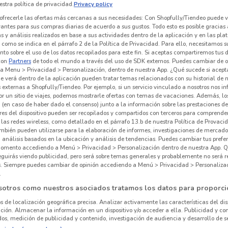
stra política de privacidad.
Privacy policy
ofrecerle las ofertas más cercanas a sus necesidades: Con Shopfully/Tiendeo puede v
vantes para sus compras diarias de acuerdo a sus gustos. Todo esto es posible gracias 
 y análisis realizados en base a sus actividades dentro de la aplicación y en las pl
como se indica en el párrafo 2 de la Política de Privacidad. Para ello, necesitamos s
to sobre el uso de los datos recopilados para este fin. Si aceptas compartiremos tus 
con
Partners
de todo el mundo a través del uso de SDK externos. Puedes cambiar de o
a Menu > Privacidad > Personalización, dentro de nuestra App. ¿Qué sucede si acept
e verá dentro de la aplicación pueden tratar temas relacionados con su historial de
externas a Shopfully/Tiendeo. Por ejemplo, si un servicio vinculado a nosotros nos i
r un sitio de viajes, podemos mostrarle ofertas con temas de vacaciones. Además, lo
 (en caso de haber dado el consenso) junto a la información sobre las prestaciones de 
res del dispositivo pueden ser recopilados y compartidos con terceros para comprende
 las redes wireless, como detallado en el párrafo 13.b de nuestra Política de Provac
mbién pueden utilizarse para la elaboración de informes, investigaciones de mercado,
2.5 km
, análisis basados en la ubicación y análisis de tendencias. Puedes cambiar tus prefe
omento accediendo a Menú > Privacidad > Personalización dentro de nuestra App. Q
eguirás viendo publicidad, pero será sobre temas generales y probablemente no será r
es. Siempre puedes cambiar de opinión accediendo a Menú > Privacidad > Personaliza
.
sotros como nuestros asociados tratamos los datos para proporci
os de localización geográfica precisa. Analizar activamente las características del dis
ación. Almacenar la información en un dispositivo y/o acceder a ella. Publicidad y co
os, medición de publicidad y contenido, investigación de audiencia y desarrollo de se
Via