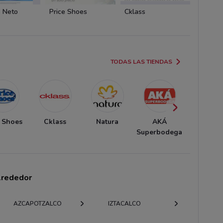
 Neto
Price Shoes
Cklass
Price 
TODAS LAS TIENDAS
e Shoes
Cklass
Natura
AKÁ
Andre
Superbodega
alrededor
AZCAPOTZALCO
IZTACALCO