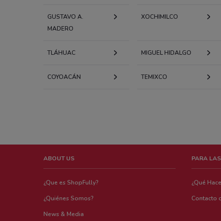
GUSTAVO A.
XOCHIMILCO
MADERO
TLÁHUAC
MIGUEL HIDALGO
COYOACÁN
TEMIXCO
ABOUT US
PARA LAS
¿Que es ShopFully?
¿Qué Hac
¿Quiénes Somos?
Contacto 
News & Media