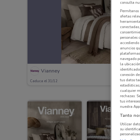
consulta nue
Permítanos 
ofertas rele
herramientas
conectadas, 
consentimien
personales 
accediendo 
anuncios qu
plataformas 
navegado po
la ubicación
identificado
Vianney
conexión de
tus datos ta
Caduca el 31/12
estadísticas
cualquier m
rechazas: S
tus interes
nuestra App
Tanto no
Utilizar dat
su identific
personalizad