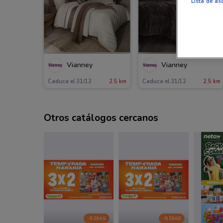
Lista de as
Vianney
Vianney
Caduca el 31/12
2.5 km
Caduca el 31/12
2.5 km
Otros catálogos cercanos
-5 DÍAS
-5 DÍAS