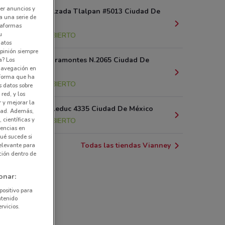
er anuncios y
Avenida Calzada Tlalpan #5013 Ciudad De
a una serie de
México
ataformas
u
14.5 km
ABIERTO
datos
pinión siempre
Canal de Miramontes N.2065 Ciudad De
a? Los
 navegación en
México
nforma que ha
14.7 km
ABIERTO
s datos sobre
red, y los
r y mejorar la
Av Renato Leduc 4335 Ciudad De México
idad. Además,
 científicas y
15.1 km
ABIERTO
rencias en
ué sucede si
Todas las tiendas Vianney
elevante para
ción dentro de
onar:
positivo para
ntenido
rvicios.