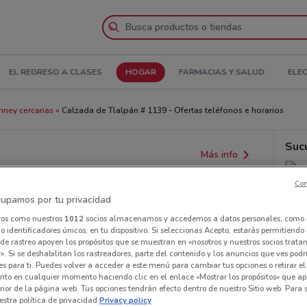
EL REGRESO A CLASES
HOGAR
FARMACIAS Y SALUD
ELE
nney cercanas
Calzada de Tlalpán # 1139 - Ofertas teléfonos e horarios
Suc
Más info
Con
upamos por tu privacidad
ros como nuestros
1012
socios almacenamos y accedemos a datos personales, como 
 identificadores únicos, en tu dispositivo. Si seleccionas Acepto, estarás permitiendo
de rastreo apoyen los propósitos que se muestran en «nosotros y nuestros socios trat
». Si se deshabilitan los rastreadores, parte del contenido y los anuncios que ves podr
es para ti. Puedes volver a acceder a este menú para cambiar tus opciones o retirar el
nto en cualquier momento haciendo clic en el enlace «Mostrar los propósitos» que ap
erior de la página web. Tus opciones tendrán efecto dentro de nuestro Sitio web. Para
stra política de privacidad.
Privacy policy