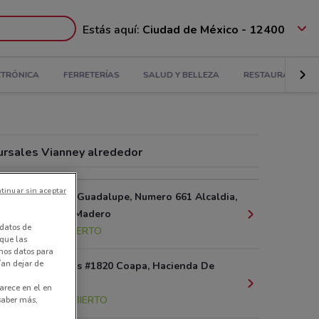
Estás aquí:
Ciudad de México - 12400
CTRÓNICA
FERRETERÍAS
SALUD Y BELLEZA
RESTAURANTES
ursales Vianney alrededor
tinuar sin aceptar
Calzada de Guadalupe, Numero 661 Alcaldia,
Gustavo A. Madero
datos de
7.4 km
ABIERTO
 que las
amos datos para
ían dejar de
Av. Cafetales #1820 Coapa, Hacienda De
Coyoacán
arece en el en
13.6 km
ABIERTO
 saber más,