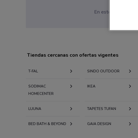
En este momento no
Tiendas cercanas con ofertas vigentes
T-FAL
SINDO OUTDOOR
SODIMAC
IKEA
HOMECENTER
LUUNA
TAPETES TUFAN
BED BATH & BEYOND
GAIA DESIGN