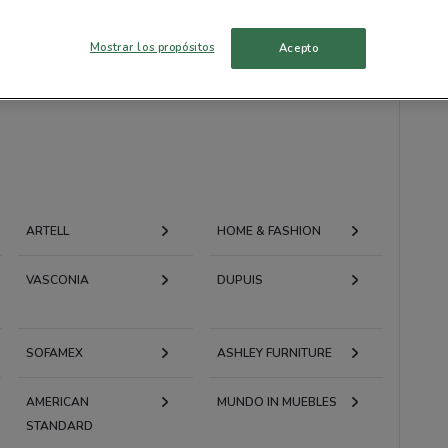
 hay ofertas vigentes
Mostrar los propósitos
Acepto
ARTELL
HOME & FASHION
VASCONIA
DUPUIS
SOFAMEX
ASHLEY FURNITURE
AMERICAN
MUNDO IN MUEBLES
STANDARD