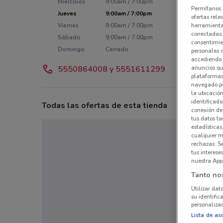
Miércoles
9:00am / 7:00pm
Permítanos 
Jueves
9:00am / 7:00pm
ofertas rele
herramientas
Viernes
9:00am / 7:00pm
conectadas, 
Sábado
9:00am / 7:00pm
consentimien
Domingo
Cerrado
personales 
accediendo 
anuncios qu
5550864008 y 5551611299
plataformas 
navegado po
la ubicación
identificado
Todas las ofertas de esta tienda
conexión de
tus datos ta
estadísticas
cualquier m
rechazas: S
tus interes
nuestra App
Tanto no
Utilizar dat
su identific
personalizad
Lista de as