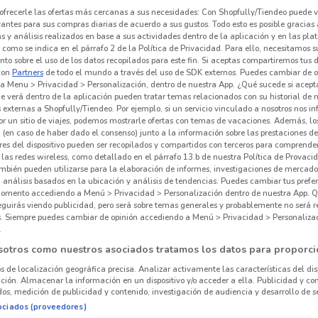
ofrecerle las ofertas más cercanas a sus necesidades: Con Shopfully/Tiendeo puede v
vantes para sus compras diarias de acuerdo a sus gustos. Todo esto es posible gracias 
 y análisis realizados en base a sus actividades dentro de la aplicación y en las pl
como se indica en el párrafo 2 de la Política de Privacidad. Para ello, necesitamos s
to sobre el uso de los datos recopilados para este fin. Si aceptas compartiremos tus 
con
Partners
de todo el mundo a través del uso de SDK externos. Puedes cambiar de o
a Menu > Privacidad > Personalización, dentro de nuestra App. ¿Qué sucede si acept
e verá dentro de la aplicación pueden tratar temas relacionados con su historial de
externas a Shopfully/Tiendeo. Por ejemplo, si un servicio vinculado a nosotros nos i
r un sitio de viajes, podemos mostrarle ofertas con temas de vacaciones. Además, lo
 (en caso de haber dado el consenso) junto a la información sobre las prestaciones de 
res del dispositivo pueden ser recopilados y compartidos con terceros para comprende
 las redes wireless, como detallado en el párrafo 13.b de nuestra Política de Provac
mbién pueden utilizarse para la elaboración de informes, investigaciones de mercado,
, análisis basados en la ubicación y análisis de tendencias. Puedes cambiar tus prefe
omento accediendo a Menú > Privacidad > Personalización dentro de nuestra App. Q
eguirás viendo publicidad, pero será sobre temas generales y probablemente no será r
es. Siempre puedes cambiar de opinión accediendo a Menú > Privacidad > Personaliza
.
sotros como nuestros asociados tratamos los datos para proporci
os de localización geográfica precisa. Analizar activamente las características del dis
ación. Almacenar la información en un dispositivo y/o acceder a ella. Publicidad y co
os, medición de publicidad y contenido, investigación de audiencia y desarrollo de se
ociados (proveedores)