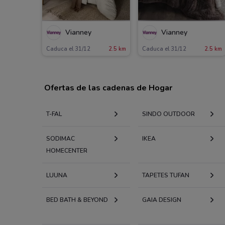
Vianney
Vianney
Caduca el 31/12
2.5 km
Caduca el 31/12
2.5 km
Ofertas de las cadenas de Hogar
T-FAL
SINDO OUTDOOR
SODIMAC
IKEA
HOMECENTER
LUUNA
TAPETES TUFAN
BED BATH & BEYOND
GAIA DESIGN