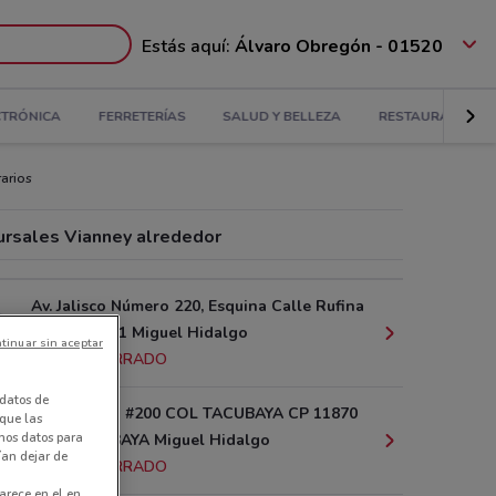
Estás aquí:
Álvaro Obregón - 01520
CTRÓNICA
FERRETERÍAS
SALUD Y BELLEZA
RESTAURANTES
arios
ursales Vianney alrededor
Av. Jalisco Número 220, Esquina Calle Rufina
No. 3 Local 1 Miguel Hidalgo
tinuar sin aceptar
2.3 km
CERRADO
datos de
AV JALISCO #200 COL TACUBAYA CP 11870
 que las
amos datos para
COL TACUBAYA Miguel Hidalgo
ían dejar de
2.5 km
CERRADO
arece en el en