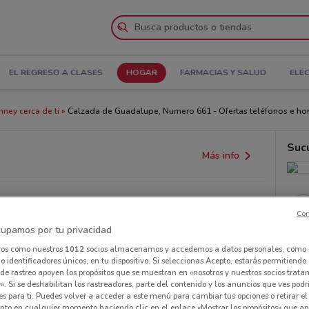
EL REGRESO A CLASES
HOGAR
FARMACIAS Y SALUD
ELE
nney cerca de ti
Calzada de Guadalupe, Numero 661 - Ofertas teléfonos e hor
Suc
Más info
Con
upamos por tu privacidad
ros como nuestros
1012
socios almacenamos y accedemos a datos personales, como 
 identificadores únicos, en tu dispositivo. Si seleccionas Acepto, estarás permitiendo
de rastreo apoyen los propósitos que se muestran en «nosotros y nuestros socios trat
». Si se deshabilitan los rastreadores, parte del contenido y los anuncios que ves podr
es para ti. Puedes volver a acceder a este menú para cambiar tus opciones o retirar el
nto en cualquier momento haciendo clic en el enlace «Mostrar los propósitos» que ap