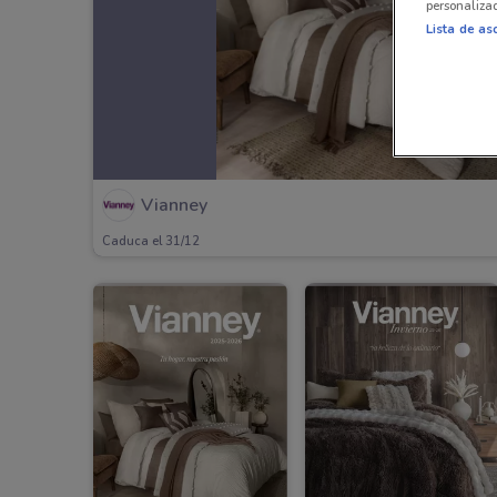
personalizad
Lista de as
Vianney
Caduca el 31/12