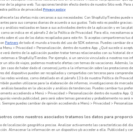
erior de la página web. Tus opciones tendrán efecto dentro de nuestro Sitio web. Para
stra política de privacidad.
Privacy policy
ofrecerle las ofertas más cercanas a sus necesidades: Con Shopfully/Tiendeo puede v
vantes para sus compras diarias de acuerdo a sus gustos. Todo esto es posible gracias 
 y análisis realizados en base a sus actividades dentro de la aplicación y en las pl
como se indica en el párrafo 2 de la Política de Privacidad. Para ello, necesitamos s
to sobre el uso de los datos recopilados para este fin. Si aceptas compartiremos tus 
con
Partners
de todo el mundo a través del uso de SDK externos. Puedes cambiar de o
a Menu > Privacidad > Personalización, dentro de nuestra App. ¿Qué sucede si acept
e verá dentro de la aplicación pueden tratar temas relacionados con su historial de
externas a Shopfully/Tiendeo. Por ejemplo, si un servicio vinculado a nosotros nos i
r un sitio de viajes, podemos mostrarle ofertas con temas de vacaciones. Además, lo
 (en caso de haber dado el consenso) junto a la información sobre las prestaciones de 
res del dispositivo pueden ser recopilados y compartidos con terceros para comprende
 las redes wireless, como detallado en el párrafo 13.b de nuestra Política de Provac
mbién pueden utilizarse para la elaboración de informes, investigaciones de mercado,
, análisis basados en la ubicación y análisis de tendencias. Puedes cambiar tus prefe
omento accediendo a Menú > Privacidad > Personalización dentro de nuestra App. Q
eguirás viendo publicidad, pero será sobre temas generales y probablemente no será r
es. Siempre puedes cambiar de opinión accediendo a Menú > Privacidad > Personaliza
.
sotros como nuestros asociados tratamos los datos para proporci
os de localización geográfica precisa. Analizar activamente las características del dis
ación. Almacenar la información en un dispositivo y/o acceder a ella. Publicidad y co