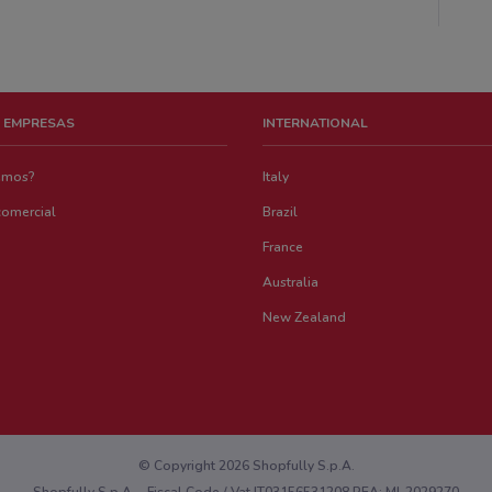
 EMPRESAS
INTERNATIONAL
emos?
Italy
comercial
Brazil
France
Australia
New Zealand
© Copyright 2026 Shopfully S.p.A.
Shopfully S.p.A. - Fiscal Code / Vat IT03156531208 REA: MI-2029270