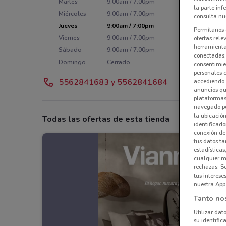
Martes
9:00am / 7:00pm
la parte inf
Miércoles
9:00am / 7:00pm
consulta nue
Jueves
9:00am / 7:00pm
Permítanos 
Viernes
9:00am / 7:00pm
ofertas rele
herramientas
Sábado
9:00am / 7:00pm
conectadas, 
Domingo
Cerrado
consentimien
personales 
5562841683 y 5562841684
accediendo 
anuncios qu
plataformas 
navegado po
la ubicación
Todas las ofertas de esta tienda
identificado
conexión de
tus datos ta
estadísticas
cualquier m
rechazas: S
tus interes
nuestra App
Tanto no
Utilizar dat
su identific