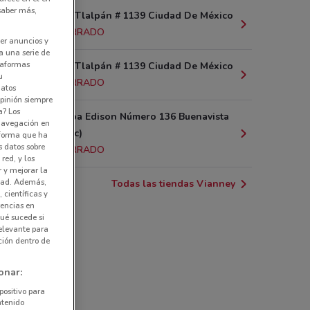
 saber más,
Calzada de Tlalpán # 1139 Ciudad De México
3.4 km
CERRADO
er anuncios y
a una serie de
ataformas
Calzada de Tlalpán # 1139 Ciudad De México
u
3.4 km
CERRADO
datos
pinión siempre
a? Los
Thomas Alba Edison Número 136 Buenavista
 navegación en
(cuauhtémoc)
nforma que ha
s datos sobre
5.5 km
CERRADO
red, y los
r y mejorar la
idad. Además,
Todas las tiendas Vianney
 científicas y
rencias en
ué sucede si
elevante para
ción dentro de
onar:
positivo para
ntenido