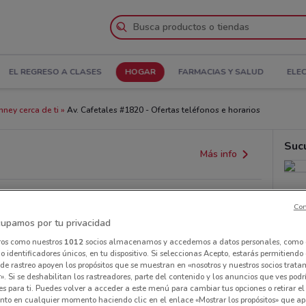
EL REGRESO A CLASES
HOGAR
FARMACIAS Y SALUD
ELE
nney cerca de ti
Av. Cafetales #1820 - Ofertas teléfonos e horarios
Suc
Más info
Con
upamos por tu privacidad
ros como nuestros
1012
socios almacenamos y accedemos a datos personales, como 
 identificadores únicos, en tu dispositivo. Si seleccionas Acepto, estarás permitiendo
de rastreo apoyen los propósitos que se muestran en «nosotros y nuestros socios trat
». Si se deshabilitan los rastreadores, parte del contenido y los anuncios que ves podr
es para ti. Puedes volver a acceder a este menú para cambiar tus opciones o retirar el
nto en cualquier momento haciendo clic en el enlace «Mostrar los propósitos» que ap