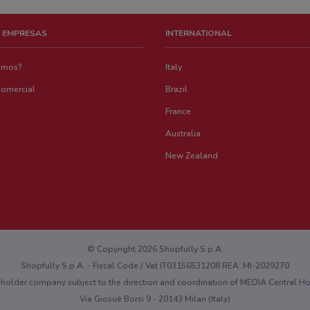
 EMPRESAS
INTERNATIONAL
emos?
Italy
comercial
Brazil
France
Australia
New Zealand
© Copyright 2026 Shopfully S.p.A.
Shopfully S.p.A. - Fiscal Code / Vat IT03156531208 REA: MI-2029270
eholder company subject to the direction and coordination of MEDIA Central 
Via Giosuè Borsi 9 - 20143 Milan (Italy)