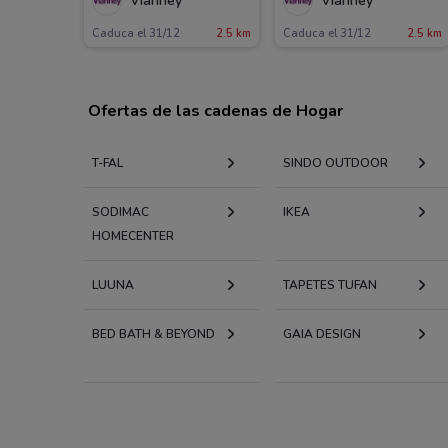
Vianney
Vianney
Caduca el 31/12
2.5 km
Caduca el 31/12
2.5 km
Ofertas de las cadenas de Hogar
T-FAL
SINDO OUTDOOR
SODIMAC
IKEA
HOMECENTER
LUUNA
TAPETES TUFAN
BED BATH & BEYOND
GAIA DESIGN