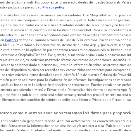
erior de la página web. Tus opciones tendrán efecto dentro de nuestro Sitio web. Para
stra política de privacidad.
Privacy policy
ofrecerle las ofertas más cercanas a sus necesidades: Con Shopfully/Tiendeo puede v
vantes para sus compras diarias de acuerdo a sus gustos. Todo esto es posible gracias 
 y análisis realizados en base a sus actividades dentro de la aplicación y en las pl
como se indica en el párrafo 2 de la Política de Privacidad. Para ello, necesitamos s
to sobre el uso de los datos recopilados para este fin. Si aceptas compartiremos tus 
con
Partners
de todo el mundo a través del uso de SDK externos. Puedes cambiar de o
a Menu > Privacidad > Personalización, dentro de nuestra App. ¿Qué sucede si acept
e verá dentro de la aplicación pueden tratar temas relacionados con su historial de
externas a Shopfully/Tiendeo. Por ejemplo, si un servicio vinculado a nosotros nos i
r un sitio de viajes, podemos mostrarle ofertas con temas de vacaciones. Además, lo
 (en caso de haber dado el consenso) junto a la información sobre las prestaciones de 
res del dispositivo pueden ser recopilados y compartidos con terceros para comprende
 las redes wireless, como detallado en el párrafo 13.b de nuestra Política de Provac
mbién pueden utilizarse para la elaboración de informes, investigaciones de mercado,
, análisis basados en la ubicación y análisis de tendencias. Puedes cambiar tus prefe
omento accediendo a Menú > Privacidad > Personalización dentro de nuestra App. Q
eguirás viendo publicidad, pero será sobre temas generales y probablemente no será r
es. Siempre puedes cambiar de opinión accediendo a Menú > Privacidad > Personaliza
.
sotros como nuestros asociados tratamos los datos para proporci
os de localización geográfica precisa. Analizar activamente las características del dis
ación. Almacenar la información en un dispositivo y/o acceder a ella. Publicidad y co
os, medición de publicidad y contenido, investigación de audiencia y desarrollo de se