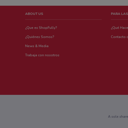
ABOUT US
PARA LAS
¿Que es ShopFully?
¿Qué Hac
¿Quiénes Somos?
Contacto 
News & Media
Trabaja con nosotros
A sole shar