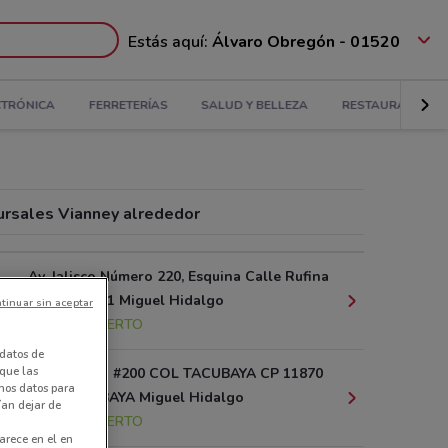
Estás aquí:
Álvaro Obregón - 01520
CTRÓNICA
FERRETERÍAS
SALUD Y BELLEZA
RESTAURANTES
ursales Vianney alrededor
Av. Jalisco Número 220, Esquina Calle Rufina
No. 3 Local 1 Miguel Hidalgo
tinuar sin aceptar
2.3 km
ABIERTO
datos de
 que las
AV JALISCO #200 COL TACUBAYA CP 11870
amos datos para
COL TACUBAYA Miguel Hidalgo
ían dejar de
2.5 km
ABIERTO
arece en el en