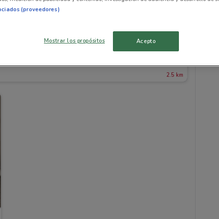
ociados (proveedores)
Mostrar los propósitos
Acepto
2.5 km