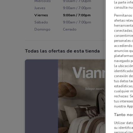
Miércoles
9:00am / 7:00pm
la parte inf
consulta nue
Jueves
9:00am / 7:00pm
Viernes
9:00am / 7:00pm
Permítanos 
ofertas rele
Sábado
9:00am / 7:00pm
herramientas
Domingo
Cerrado
conectadas, 
consentimien
personales 
accediendo 
Todas las ofertas de esta tienda
anuncios qu
plataformas 
navegado po
la ubicación
identificado
conexión de
tus datos ta
estadísticas
cualquier m
rechazas: S
tus interes
nuestra App
Tanto no
Utilizar dat
su identific
personalizad