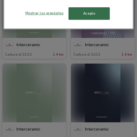
Mostrar los propósitos
Acepto
Interceramic
Interceramic
Caduca el 31/12
1.4 km
Caduca el 31/12
1.4 km
Interceramic
Interceramic