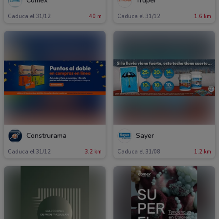
Comex
Truper
Caduca el 31/12
40 m
Caduca el 31/12
1.6 km
Construrama
Sayer
Caduca el 31/12
3.2 km
Caduca el 31/08
1.2 km