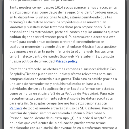
Tanto nosotros como nuestros
1014
socios almacenamos y accedemos
a datos personales, como datos de navegación o identificadores únicos,
en tu dispositivo. Si seleccionas Acepto, estarás permitiendo que las
tecnologías de rastreo apoyen los propósitos que se muestran en
«nosotros y nuestros socios tratamos datos para proporcionar». Si se
deshabilitan los rastreadores, parte del contenido y los anuncios que ves
podrían dejar de ser relevantes para ti. Puedes volver a acceder a este
menú para cambiar tus opciones o retirar el consentimiento en
cualquier momento haciendo clic en el enlace «Mostrar los propósitos»
que aparece en el en la parte inferior de la página web. Tus opciones
tendrán efecto dentro de nuestro Sitio web. Para saber más, consulta
Infra
Infra
nuestra política de privacidad.
Privacy policy
Permítanos ofrecerle las ofertas más cercanas a sus necesidades: Con
Caduca el 15/01
887 m
Caduca el 15/01
887 m
Shopfully/Tiendeo puede ver anuncios y ofertas relevantes para sus
compras diarias de acuerdo a sus gustos. Todo esto es posible gracias a
una serie de herramientas y análisis realizados en base a sus
actividades dentro de la aplicación y en las plataformas conectadas,
como se indica en el párrafo 2 de la Política de Privacidad. Para ello,
necesitamos su consentimiento sobre el uso de los datos recopilados
para este fin. Si aceptas compartiremos tus datos personales con
Partners
de todo el mundo a través del uso de SDK externos. Puedes
cambiar de opinión siempre accediendo a Menu > Privacidad >
Personalización, dentro de nuestra App. ¿Qué sucede si acepta? Los
anuncios que verá dentro de la aplicación pueden tratar temas
relacionados con su historial de navegación en plataformas externas a