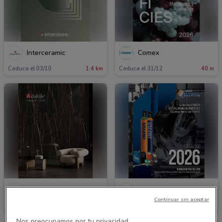
Interceramic
Comex
Caduca el 03/10
1.4 km
Caduca el 31/12
40 m
Daltile
Infra
Continuar sin aceptar
Caduca el 31/12
847 m
Caduca el 31/12
887 m
Nos preocupamos por tu privacidad