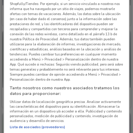
Shopfully/Tiendeo. Por ejemplo, si un servicio vinculado a nosotros nos
informa que ha navegado por un sitio de viajes, podemos mostrarle
Infra
Porcelanite
ofertas con temas de vacaciones. Además, los datos sobre la ubicación
(en caso de haber dado el consenso) junto a la información sobre las
Caduca el 15/01
887 m
Caduca el 31/12
1.3 km
prestaciones de red, y los identificadores del dispositivo pueden ser
recopilados y compartidos con terceros para comprender y mejorar la
conexión de las redes wireless, como detallado en el párrafo 13.b de
nuestra Política de Provacidad. Además, tus datos también pueden
utilizarse para la elaboración de informes, investigaciones de mercado,
científicas y estadísticas, análisis basados en la ubicación y análisis de
tendencias. Puedes cambiar tus preferencias en cualquier momento
accediendo a Menú > Privacidad > Personalización dentro de nuestra
App. Qué sucede si rechazas: Seguirás viendo publicidad, pero será sobre
temas generales y probablemente no será relevante para tus intereses.
Siempre puedes cambiar de opinión accediendo a Menú > Privacidad >
Personalización dentro de nuestra App.
Tanto nosotros como nuestros asociados tratamos los
datos para proporcionar:
Interceramic
Interceramic
Utilizar datos de localización geográfica precisa. Analizar activamente
Caduca el 31/12
1.4 km
Caduca el 31/12
1.4 km
las características del dispositivo para su identificación. Almacenar la
información en un dispositivo y/o acceder a ella. Publicidad y contenido
personalizados, medición de publicidad y contenido, investigación de
audiencia y desarrollo de servicios.
Lista de asociados (proveedores)