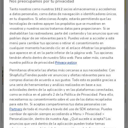
Nos preocupamos por tu privacidad
Tanto nosotros como nuestros
1012
socios almacenamos y accedemos
a datos personales, como datos de navegación o identificadores únicos,
en tu dispositivo. Si seleccionas Acepto, estarás permitiendo que las
tecnologías de rastreo apoyen los propósitos que se muestran en
«nosotros y nuestros socios tratamos datos para proporcionar». Si se
Estafeta
Western Union
deshabilitan los rastreadores, parte del contenido y los anuncios que ves
podrían dejar de ser relevantes para ti. Puedes volver a acceder a este
Caduca el 31/12
319 m
522 m
menú para cambiar tus opciones o retirar el consentimiento en
cualquier momento haciendo clic en el enlace «Mostrar los propósitos»
que aparece en el en la parte inferior de la página web. Tus opciones
tendrán efecto dentro de nuestro Sitio web. Para saber más, consulta
nuestra política de privacidad.
Privacy policy
Permítanos ofrecerle las ofertas más cercanas a sus necesidades: Con
Shopfully/Tiendeo puede ver anuncios y ofertas relevantes para sus
compras diarias de acuerdo a sus gustos. Todo esto es posible gracias a
una serie de herramientas y análisis realizados en base a sus
actividades dentro de la aplicación y en las plataformas conectadas,
como se indica en el párrafo 2 de la Política de Privacidad. Para ello,
NUEVO
necesitamos su consentimiento sobre el uso de los datos recopilados
para este fin. Si aceptas compartiremos tus datos personales con
Banamex
Scotia Bank
Partners
de todo el mundo a través del uso de SDK externos. Puedes
cambiar de opinión siempre accediendo a Menu > Privacidad >
Personalización, dentro de nuestra App. ¿Qué sucede si acepta? Los
Caduca el 31/12
438 m
Caduca el 15/08
651 m
anuncios que verá dentro de la aplicación pueden tratar temas