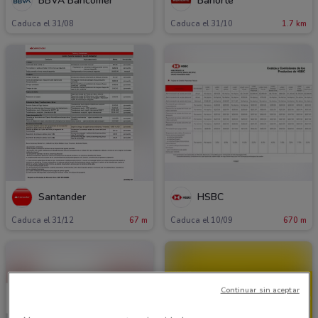
BBVA Bancomer
Banorte
Caduca el 31/08
Caduca el 31/10
1.7 km
Santander
HSBC
Caduca el 31/12
67 m
Caduca el 10/09
670 m
Continuar sin aceptar