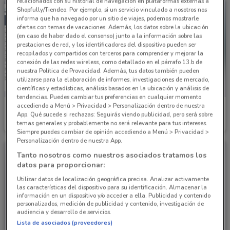
relacionados con su historial de navegación en plataformas externas a
Shopfully/Tiendeo. Por ejemplo, si un servicio vinculado a nosotros nos
informa que ha navegado por un sitio de viajes, podemos mostrarle
ofertas con temas de vacaciones. Además, los datos sobre la ubicación
(en caso de haber dado el consenso) junto a la información sobre las
prestaciones de red, y los identificadores del dispositivo pueden ser
recopilados y compartidos con terceros para comprender y mejorar la
conexión de las redes wireless, como detallado en el párrafo 13.b de
nuestra Política de Provacidad. Además, tus datos también pueden
utilizarse para la elaboración de informes, investigaciones de mercado,
científicas y estadísticas, análisis basados en la ubicación y análisis de
tendencias. Puedes cambiar tus preferencias en cualquier momento
accediendo a Menú > Privacidad > Personalización dentro de nuestra
Grupo Financiero Inbursa
FedEx
App. Qué sucede si rechazas: Seguirás viendo publicidad, pero será sobre
temas generales y probablemente no será relevante para tus intereses.
Caduca el 15/10
524 m
Caduca el 31/12
153 m
Siempre puedes cambiar de opinión accediendo a Menú > Privacidad >
Personalización dentro de nuestra App.
Tanto nosotros como nuestros asociados tratamos los
datos para proporcionar:
Utilizar datos de localización geográfica precisa. Analizar activamente
las características del dispositivo para su identificación. Almacenar la
información en un dispositivo y/o acceder a ella. Publicidad y contenido
personalizados, medición de publicidad y contenido, investigación de
audiencia y desarrollo de servicios.
Lista de asociados (proveedores)