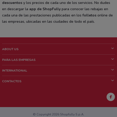
descuentos
y los precios de cada uno de los servicios. No dudes
en descargar la
app de ShopFully
para conocer las rebajas en
cada una de las prestaciones publicadas en los
folletos
online de
las empresas, ubicadas en las ciudades de todo el país.
ABOUT US
¿Que es ShopFully?
PARA LAS EMPRESAS
¿Quiénes Somos?
¿Qué Hacemos?
INTERNATIONAL
News & Media
Contacto comercial
Italy
CONTACTOS
Trabaja con nosotros
Brazil
Notificaciones sobre los puntos de venta
France
Notificaciones sobre los folletos
Australia
¿Encontraste un problema en la web o en la aplicación?
New Zealand
© Copyright 2026 Shopfully S.p.A.