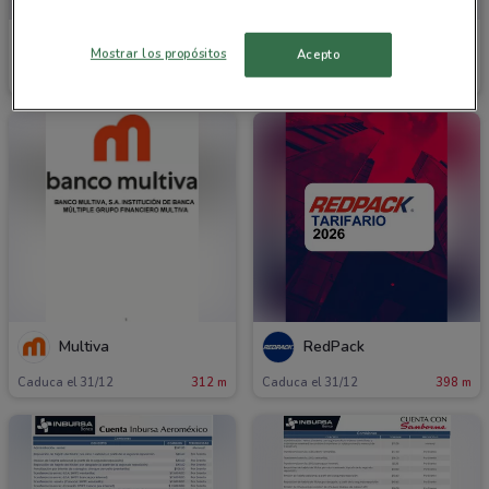
Bancoppel
Actinver
Mostrar los propósitos
Acepto
Caduca el 31/12
85 m
Caduca el 30/09
221 m
Multiva
RedPack
Caduca el 31/12
312 m
Caduca el 31/12
398 m