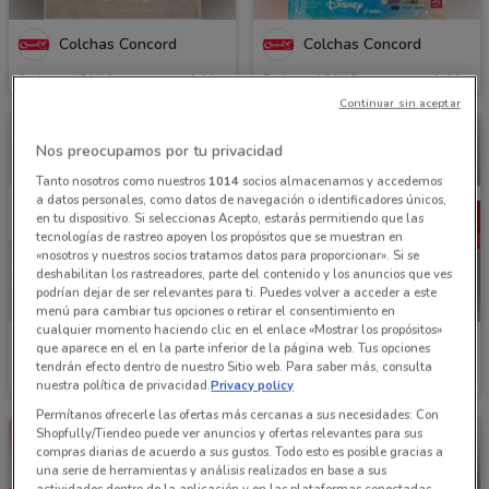
Colchas Concord
Colchas Concord
Caduca el 31/10
1.4 km
Caduca el 31/12
1.4 km
Continuar sin aceptar
Nos preocupamos por tu privacidad
Tanto nosotros como nuestros
1014
socios almacenamos y accedemos
a datos personales, como datos de navegación o identificadores únicos,
en tu dispositivo. Si seleccionas Acepto, estarás permitiendo que las
tecnologías de rastreo apoyen los propósitos que se muestran en
«nosotros y nuestros socios tratamos datos para proporcionar». Si se
deshabilitan los rastreadores, parte del contenido y los anuncios que ves
podrían dejar de ser relevantes para ti. Puedes volver a acceder a este
menú para cambiar tus opciones o retirar el consentimiento en
cualquier momento haciendo clic en el enlace «Mostrar los propósitos»
Elektra
Elektra
que aparece en el en la parte inferior de la página web. Tus opciones
tendrán efecto dentro de nuestro Sitio web. Para saber más, consulta
Caduca el 16/08
1.8 km
Caduca el 16/08
1.8 km
nuestra política de privacidad.
Privacy policy
Permítanos ofrecerle las ofertas más cercanas a sus necesidades: Con
Shopfully/Tiendeo puede ver anuncios y ofertas relevantes para sus
compras diarias de acuerdo a sus gustos. Todo esto es posible gracias a
una serie de herramientas y análisis realizados en base a sus