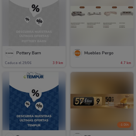
Pottery Barn
Muebles Pergo
Caduca el 29/06
3.9 km
4.7 km
-1 DÍA