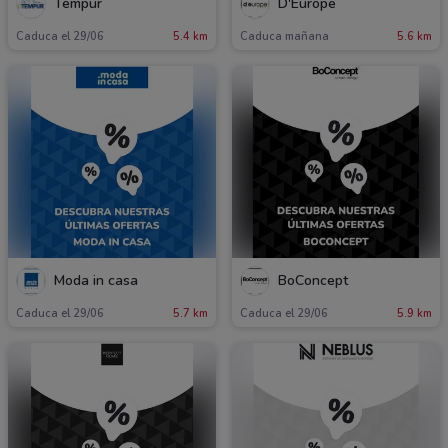
Tempur
D'Europe
Caduca el 29/06
5.4 km
Caduca mañana
5.6 km
Moda in casa
BoConcept
Caduca el 29/06
5.7 km
Caduca el 29/06
5.9 km