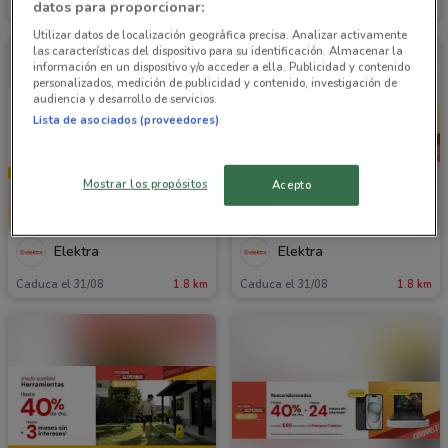
datos para proporcionar:
Caduca el 31/08
1.8 km
Caduca el 31/08
1.8 km
Utilizar datos de localización geográfica precisa. Analizar activamente
las características del dispositivo para su identificación. Almacenar la
información en un dispositivo y/o acceder a ella. Publicidad y contenido
personalizados, medición de publicidad y contenido, investigación de
audiencia y desarrollo de servicios.
Lista de asociados (proveedores)
Mostrar los propósitos
Acepto
Elektra
Elektra
Caduca el 31/08
1.8 km
Caduca el 31/08
1.8 km