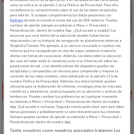
actividades dentro de la aplicación y en las plataformas conectadas,
como se indica en el párrafo 2 de la Política de Privacidad. Para ello,
necesitamos su consentimiento sobre el uso de los datos recopilados
para este fin. Si aceptas compartiremos tus datos personales con
Partners
de todo el mundo a través del uso de SDK externos. Puedes
cambiar de opinión siempre accediendo a Menu > Privacidad >
Personalización, dentro de nuestra App. ¿Qué sucede si acepta? Los
anuncios que verá dentro de la aplicación pueden tratar temas
relacionados con su historial de navegación en plataformas externas a
Elektra
Elektra
Shopfully/Tiendeo. Por ejemplo, si un servicio vinculado a nosotros nos
informa que ha navegado por un sitio de viajes, podemos mostrarle
Caduca el 16/08
1.8 km
Caduca el 31/08
1.8 km
ofertas con temas de vacaciones. Además, los datos sobre la ubicación
(en caso de haber dado el consenso) junto a la información sobre las
prestaciones de red, y los identificadores del dispositivo pueden ser
recopilados y compartidos con terceros para comprender y mejorar la
conexión de las redes wireless, como detallado en el párrafo 13.b de
nuestra Política de Provacidad. Además, tus datos también pueden
utilizarse para la elaboración de informes, investigaciones de mercado,
científicas y estadísticas, análisis basados en la ubicación y análisis de
tendencias. Puedes cambiar tus preferencias en cualquier momento
accediendo a Menú > Privacidad > Personalización dentro de nuestra
App. Qué sucede si rechazas: Seguirás viendo publicidad, pero será sobre
temas generales y probablemente no será relevante para tus intereses.
Siempre puedes cambiar de opinión accediendo a Menú > Privacidad >
Personalización dentro de nuestra App.
Elektra
Elektra
Tanto nosotros como nuestros asociados tratamos los