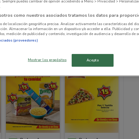
es. Siempre puedes cambiar de opinión accediendo a Menú > Privacidad > Personaliza
.
Ofe
sotros como nuestros asociados tratamos los datos para proporci
os de localización geográfica precisa. Analizar activamente las características del dis
NUEVO
ación. Almacenar la información en un dispositivo y/o acceder a ella. Publicidad y co
os, medición de publicidad y contenido, investigación de audiencia y desarrollo de se
Bodega Aurrera
Bodega Aurrera
ociados (proveedores)
Caduca el 16/08
1.1 km
Caduca el 27/08
1.1 km
Mostrar los propósitos
Acepto