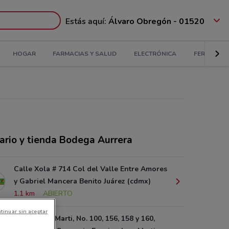
Estás aquí:
Álvaro Obregón - 01520
HOGAR
FARMACIAS Y SALUD
ELECTRÓNICA
FERRETERÍ
ario y tienda Bodega Aurrera
Calle Xola # 714 Col del Valle Entre Amores
y Gabriel Mancera Benito Juárez (cdmx)
1.1 km
ABIERTO
tinuar sin aceptar
Comercio y Marti, No. 100, 156, 158 y 160,