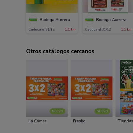
Bodega Aurrera
Bodega Aurrera
Caduca el 31/12
1.1 km
Caduca el 31/12
1.1 km
Otros catálogos cercanos
NUEVO
NUEVO
La Comer
Fresko
Tiendas