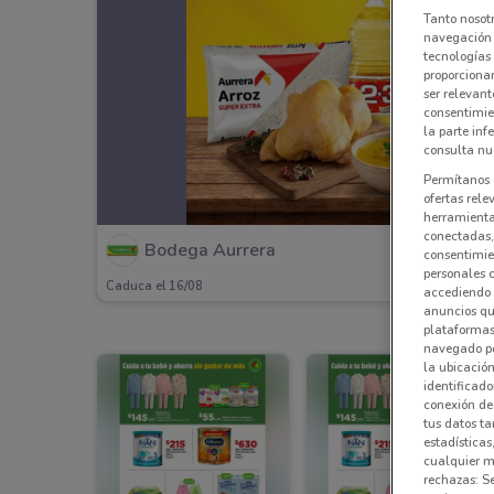
Tanto nosot
navegación o
tecnologías 
proporcionar
ser relevant
consentimie
la parte inf
consulta nue
Permítanos 
ofertas rele
herramientas
conectadas, 
Bodega Aurrera
consentimien
personales 
Caduca el 16/08
accediendo 
anuncios qu
plataformas 
navegado po
la ubicación
identificado
conexión de
tus datos ta
estadísticas
cualquier m
rechazas: S