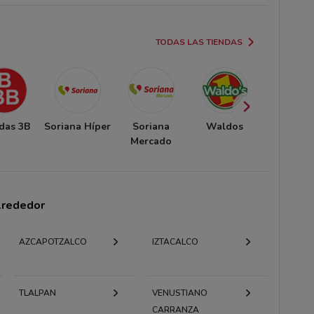
TODAS LAS TIENDAS
das 3B
Soriana Híper
Soriana
Waldos
Sorian
Mercado
Expres
alrededor
AZCAPOTZALCO
IZTACALCO
TLALPAN
VENUSTIANO
CARRANZA