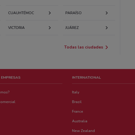
CUAUHTÉMOC
PARAÍSO
VICTORIA
JUÁREZ
Todas las ciudades
 EMPRESAS
INTERNATIONAL
emos?
Italy
comercial
Brazil
France
Australia
New Zealand