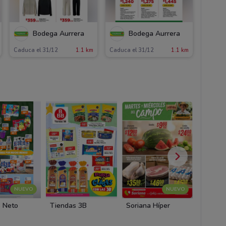
Bodega Aurrera
Bodega Aurrera
Caduca el 31/12
1.1 km
Caduca el 31/12
1.1 km
NUEVO
NUEVO
 Neto
Tiendas 3B
Soriana Híper
Soriana