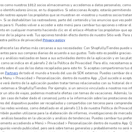
ros como nuestros
1012
socios almacenamos y accedemos a datos personales, como 
 identificadores únicos, en tu dispositivo. Si seleccionas Acepto, estarás permitiendo
de rastreo apoyen los propósitos que se muestran en «nosotros y nuestros socios trat
». Si se deshabilitan los rastreadores, parte del contenido y los anuncios que ves podr
es para ti. Puedes volver a acceder a este menú para cambiar tus opciones o retirar el
nto en cualquier momento haciendo clic en el enlace «Mostrar los propósitos» que ap
erior de la página web. Tus opciones tendrán efecto dentro de nuestro Sitio web. Para
stra política de privacidad.
Privacy policy
ofrecerle las ofertas más cercanas a sus necesidades: Con Shopfully/Tiendeo puede v
vantes para sus compras diarias de acuerdo a sus gustos. Todo esto es posible gracias 
 y análisis realizados en base a sus actividades dentro de la aplicación y en las pl
como se indica en el párrafo 2 de la Política de Privacidad. Para ello, necesitamos s
to sobre el uso de los datos recopilados para este fin. Si aceptas compartiremos tus 
con
Partners
de todo el mundo a través del uso de SDK externos. Puedes cambiar de o
1.1 km
a Menu > Privacidad > Personalización, dentro de nuestra App. ¿Qué sucede si acept
e verá dentro de la aplicación pueden tratar temas relacionados con su historial de
externas a Shopfully/Tiendeo. Por ejemplo, si un servicio vinculado a nosotros nos i
r un sitio de viajes, podemos mostrarle ofertas con temas de vacaciones. Además, lo
 (en caso de haber dado el consenso) junto a la información sobre las prestaciones de 
res del dispositivo pueden ser recopilados y compartidos con terceros para comprende
 las redes wireless, como detallado en el párrafo 13.b de nuestra Política de Provac
mbién pueden utilizarse para la elaboración de informes, investigaciones de mercado,
, análisis basados en la ubicación y análisis de tendencias. Puedes cambiar tus prefe
omento accediendo a Menú > Privacidad > Personalización dentro de nuestra App. Q
eguirás viendo publicidad, pero será sobre temas generales y probablemente no será r