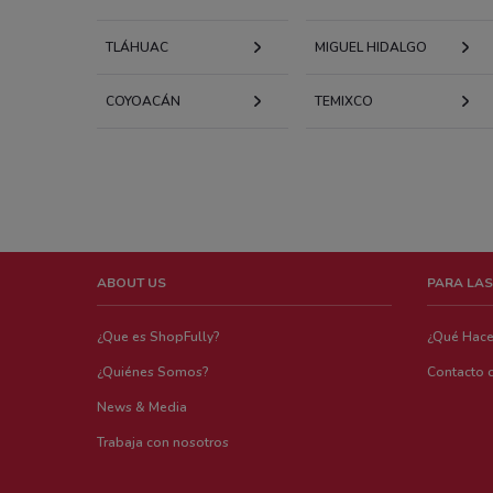
TLÁHUAC
MIGUEL HIDALGO
COYOACÁN
TEMIXCO
ABOUT US
PARA LAS
¿Que es ShopFully?
¿Qué Hac
¿Quiénes Somos?
Contacto 
News & Media
Trabaja con nosotros