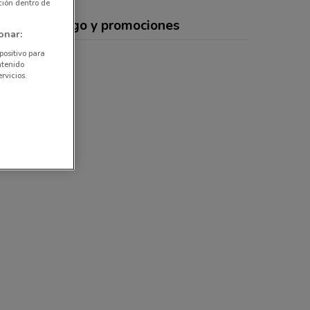
ción dentro de
rtas, catálogo y promociones
onar:
positivo para
ntenido
rvicios.