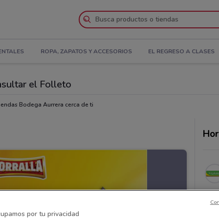
ENTALES
ROPA, ZAPATOS Y ACCESORIOS
EL REGRESO A CLASES
ultar el Folleto
iendas Bodega Aurrera cerca de ti
Hor
Con
upamos por tu privacidad