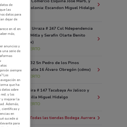
Entre Calle: Comercio Esquina Jose Marti, y
datos de
Calle: N/a, Colonia: Escandon Miguel Hidalgo
 que las
1.6 km
amos datos para
ían dejar de
Calle Angel Urraza # 247 Col Ndependencia
arece en el en
 saber más,
Entre Calle Mitla y Serafin Olarte Benito
Juárez (cdmx)
er anuncios y
2.2 km
ABIERTO
a una serie de
ataformas
u
Calle 10 # 132 Sn Pedro de los Pinos
datos
Toltecas y Calle 16 Álvaro Obregón (cdmx)
pinión siempre
a? Los
2.3 km
ABIERTO
 navegación en
nforma que ha
s datos sobre
Av Parque Lira # 147 Tacubaya Av Jalisco y
red, y los
Diez de Bonilla Miguel Hidalgo
r y mejorar la
2.4 km
ABIERTO
idad. Además,
 científicas y
rencias en
Todas las tiendas Bodega Aurrera
ué sucede si
elevante para