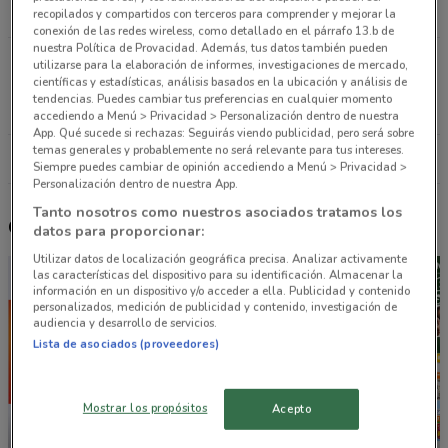
5.9 km
CERRADO
recopilados y compartidos con terceros para comprender y mejorar la
conexión de las redes wireless, como detallado en el párrafo 13.b de
nuestra Política de Provacidad. Además, tus datos también pueden
Blvd. Manuel Avila Camacho 467 Naucalpan
utilizarse para la elaboración de informes, investigaciones de mercado,
científicas y estadísticas, análisis basados en la ubicación y análisis de
(méxico)
tendencias. Puedes cambiar tus preferencias en cualquier momento
8.3 km
CERRADO
accediendo a Menú > Privacidad > Personalización dentro de nuestra
App. Qué sucede si rechazas: Seguirás viendo publicidad, pero será sobre
temas generales y probablemente no será relevante para tus intereses.
Todas las tiendas Sam's Club
Siempre puedes cambiar de opinión accediendo a Menú > Privacidad >
Personalización dentro de nuestra App.
Tanto nosotros como nuestros asociados tratamos los
Otros catálogos cercanos
datos para proporcionar:
Utilizar datos de localización geográfica precisa. Analizar activamente
las características del dispositivo para su identificación. Almacenar la
información en un dispositivo y/o acceder a ella. Publicidad y contenido
personalizados, medición de publicidad y contenido, investigación de
audiencia y desarrollo de servicios.
Lista de asociados (proveedores)
Mostrar los propósitos
Acepto
NUEVO
NUEVO