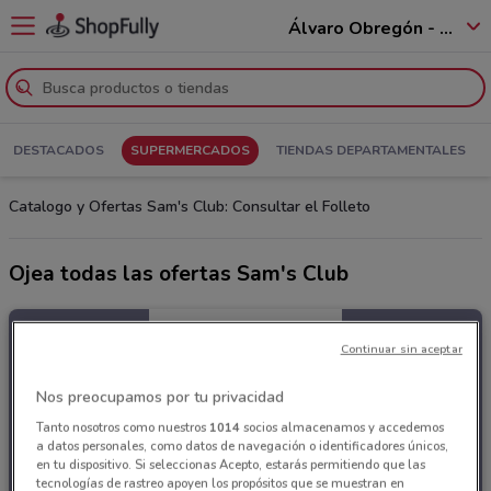
Álvaro Obregón - 01520
DESTACADOS
SUPERMERCADOS
TIENDAS DEPARTAMENTALES
Catalogo y Ofertas Sam's Club: Consultar el Folleto
Ojea todas las ofertas Sam's Club
Continuar sin aceptar
Nos preocupamos por tu privacidad
Tanto nosotros como nuestros
1014
socios almacenamos y accedemos
a datos personales, como datos de navegación o identificadores únicos,
en tu dispositivo. Si seleccionas Acepto, estarás permitiendo que las
tecnologías de rastreo apoyen los propósitos que se muestran en