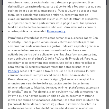
«nosotros y nuestros socios tratamos datos para proporcionar». Si se
deshabilitan los rastreadores, parte del contenido y los anuncios que ves
Sam's Club
podrían dejar de ser relevantes para ti. Puedes volver a acceder a este
menú para cambiar tus opciones o retirar el consentimiento en
Caduca el 03/09
2.3 km
cualquier momento haciendo clic en el enlace «Mostrar los propósitos»
que aparece en el en la parte inferior de la página web. Tus opciones
tendrán efecto dentro de nuestro Sitio web. Para saber más, consulta
nuestra política de privacidad.
Privacy policy
Tienda Sam's Club y horarios
Permítanos ofrecerle las ofertas más cercanas a sus necesidades: Con
Shopfully/Tiendeo puede ver anuncios y ofertas relevantes para sus
compras diarias de acuerdo a sus gustos. Todo esto es posible gracias a
Municipio Libre 450 Benito Juárez (cdmx)
una serie de herramientas y análisis realizados en base a sus
2.3 km
CERRADO
actividades dentro de la aplicación y en las plataformas conectadas,
como se indica en el párrafo 2 de la Política de Privacidad. Para ello,
necesitamos su consentimiento sobre el uso de los datos recopilados
Av. Revolución 1267 Álvaro Obregón (cdmx)
para este fin. Si aceptas compartiremos tus datos personales con
3.8 km
CERRADO
Partners
de todo el mundo a través del uso de SDK externos. Puedes
cambiar de opinión siempre accediendo a Menu > Privacidad >
Personalización, dentro de nuestra App. ¿Qué sucede si acepta? Los
Lorenzo Butorini S/N Col. Tránsito Del Cuauhtémoc
anuncios que verá dentro de la aplicación pueden tratar temas
relacionados con su historial de navegación en plataformas externas a
Ciudad De México
Shopfully/Tiendeo. Por ejemplo, si un servicio vinculado a nosotros nos
5.3 km
CERRADO
informa que ha navegado por un sitio de viajes, podemos mostrarle
ofertas con temas de vacaciones. Además, los datos sobre la ubicación
(en caso de haber dado el consenso) junto a la información sobre las
Av. Ejército Nacional 559 Cuauhtémoc (cdmx)
prestaciones de red, y los identificadores del dispositivo pueden ser