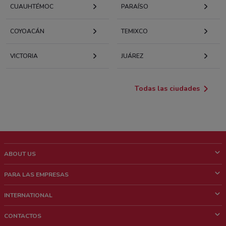
CUAUHTÉMOC
PARAÍSO
COYOACÁN
TEMIXCO
VICTORIA
JUÁREZ
Todas las ciudades
ABOUT US
¿Que es ShopFully?
PARA LAS EMPRESAS
¿Quiénes Somos?
¿Qué Hacemos?
INTERNATIONAL
News & Media
Contacto comercial
Italy
CONTACTOS
Trabaja con nosotros