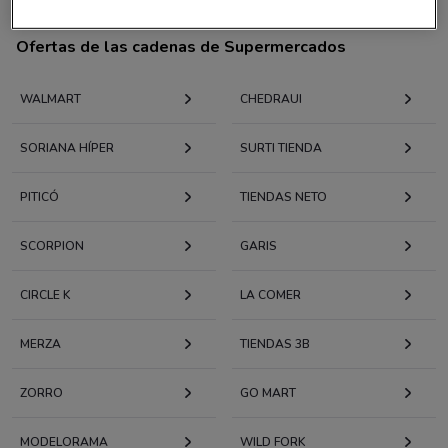
Ofertas de las cadenas de Supermercados
WALMART
CHEDRAUI
SORIANA HÍPER
SURTI TIENDA
PITICÓ
TIENDAS NETO
SCORPION
GARIS
CIRCLE K
LA COMER
MERZA
TIENDAS 3B
ZORRO
GO MART
MODELORAMA
WILD FORK