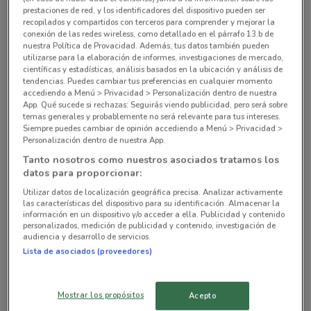
Av. Revolución 1267 Álvaro Obregón (cdmx)
prestaciones de red, y los identificadores del dispositivo pueden ser
3.8 km
CERRADO
recopilados y compartidos con terceros para comprender y mejorar la
conexión de las redes wireless, como detallado en el párrafo 13.b de
nuestra Política de Provacidad. Además, tus datos también pueden
Lorenzo Butorini S/N Col. Tránsito Del
utilizarse para la elaboración de informes, investigaciones de mercado,
Cuauhtémoc Ciudad De México
científicas y estadísticas, análisis basados en la ubicación y análisis de
tendencias. Puedes cambiar tus preferencias en cualquier momento
5.3 km
CERRADO
accediendo a Menú > Privacidad > Personalización dentro de nuestra
App. Qué sucede si rechazas: Seguirás viendo publicidad, pero será sobre
temas generales y probablemente no será relevante para tus intereses.
Av. Ejército Nacional 559 Cuauhtémoc (cdmx)
Siempre puedes cambiar de opinión accediendo a Menú > Privacidad >
5.9 km
CERRADO
Personalización dentro de nuestra App.
Tanto nosotros como nuestros asociados tratamos los
Blvd. Manuel Avila Camacho 467 Naucalpan
datos para proporcionar:
(méxico)
Utilizar datos de localización geográfica precisa. Analizar activamente
8.3 km
CERRADO
las características del dispositivo para su identificación. Almacenar la
información en un dispositivo y/o acceder a ella. Publicidad y contenido
personalizados, medición de publicidad y contenido, investigación de
Av. San Jerónimo 630 La Magdalena Contreras
audiencia y desarrollo de servicios.
Lista de asociados (proveedores)
8.3 km
CERRADO
Todas las tiendas Sam's Club
Mostrar los propósitos
Acepto