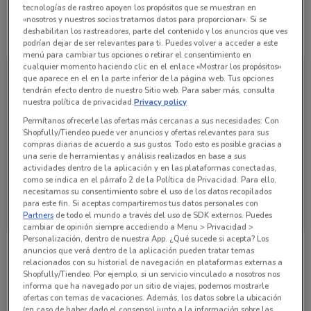
tecnologías de rastreo apoyen los propósitos que se muestran en
«nosotros y nuestros socios tratamos datos para proporcionar». Si se
deshabilitan los rastreadores, parte del contenido y los anuncios que ves
Todas las ofertas de esta tienda
podrían dejar de ser relevantes para ti. Puedes volver a acceder a este
menú para cambiar tus opciones o retirar el consentimiento en
cualquier momento haciendo clic en el enlace «Mostrar los propósitos»
que aparece en el en la parte inferior de la página web. Tus opciones
tendrán efecto dentro de nuestro Sitio web. Para saber más, consulta
nuestra política de privacidad.
Privacy policy
Permítanos ofrecerle las ofertas más cercanas a sus necesidades: Con
Shopfully/Tiendeo puede ver anuncios y ofertas relevantes para sus
compras diarias de acuerdo a sus gustos. Todo esto es posible gracias a
una serie de herramientas y análisis realizados en base a sus
actividades dentro de la aplicación y en las plataformas conectadas,
como se indica en el párrafo 2 de la Política de Privacidad. Para ello,
necesitamos su consentimiento sobre el uso de los datos recopilados
Sam's Club
para este fin. Si aceptas compartiremos tus datos personales con
Partners
de todo el mundo a través del uso de SDK externos. Puedes
Caduca el 03/09
2.3 km
cambiar de opinión siempre accediendo a Menu > Privacidad >
Personalización, dentro de nuestra App. ¿Qué sucede si acepta? Los
anuncios que verá dentro de la aplicación pueden tratar temas
relacionados con su historial de navegación en plataformas externas a
Sucursales Sam's Club alrededor
Shopfully/Tiendeo. Por ejemplo, si un servicio vinculado a nosotros nos
informa que ha navegado por un sitio de viajes, podemos mostrarle
ofertas con temas de vacaciones. Además, los datos sobre la ubicación
(en caso de haber dado el consenso) junto a la información sobre las