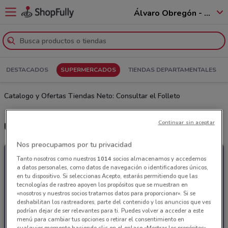
Álvaro Obregón - 01520
DESTACADOS
SUPERMERCADOS
TIENDAS DEPARTAMENTALES
Catalogo y Ofertas Tiendas Neto: Consultar el Folleto
Continuar sin aceptar
Últimas ofertas Tiendas Neto
Nos preocupamos por tu privacidad
Tanto nosotros como nuestros
1014
socios almacenamos y accedemos
a datos personales, como datos de navegación o identificadores únicos,
en tu dispositivo. Si seleccionas Acepto, estarás permitiendo que las
tecnologías de rastreo apoyen los propósitos que se muestran en
«nosotros y nuestros socios tratamos datos para proporcionar». Si se
deshabilitan los rastreadores, parte del contenido y los anuncios que ves
podrían dejar de ser relevantes para ti. Puedes volver a acceder a este
menú para cambiar tus opciones o retirar el consentimiento en
cualquier momento haciendo clic en el enlace «Mostrar los propósitos»