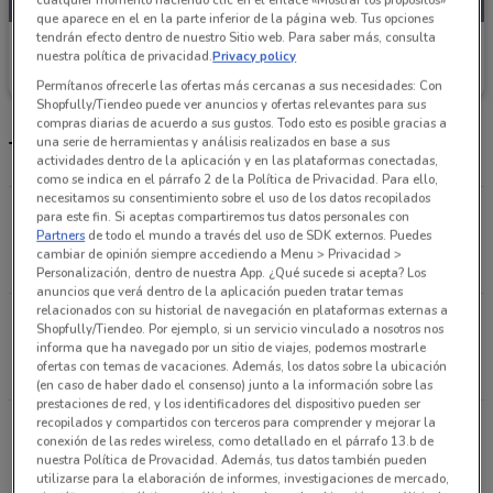
que aparece en el en la parte inferior de la página web. Tus opciones
tendrán efecto dentro de nuestro Sitio web. Para saber más, consulta
Tiendas Neto
nuestra política de privacidad.
Privacy policy
Caduca el 31/08
1.1 km
Permítanos ofrecerle las ofertas más cercanas a sus necesidades: Con
Shopfully/Tiendeo puede ver anuncios y ofertas relevantes para sus
compras diarias de acuerdo a sus gustos. Todo esto es posible gracias a
una serie de herramientas y análisis realizados en base a sus
Tiendas Tiendas Neto más cercanas
actividades dentro de la aplicación y en las plataformas conectadas,
como se indica en el párrafo 2 de la Política de Privacidad. Para ello,
necesitamos su consentimiento sobre el uso de los datos recopilados
AVENIDA EJE 4 SUR XOLA N 727 COLONIA DEL
para este fin. Si aceptas compartiremos tus datos personales con
Partners
de todo el mundo a través del uso de SDK externos. Puedes
VALLE NORTE Benito Juarez
cambiar de opinión siempre accediendo a Menu > Privacidad >
1.1 km
Personalización, dentro de nuestra App. ¿Qué sucede si acepta? Los
anuncios que verá dentro de la aplicación pueden tratar temas
relacionados con su historial de navegación en plataformas externas a
AVENIDA EUGENIA NO. 281, COLONIA NARVARTE
Shopfully/Tiendeo. Por ejemplo, si un servicio vinculado a nosotros nos
PONIENTE Benito Juarez
informa que ha navegado por un sitio de viajes, podemos mostrarle
ofertas con temas de vacaciones. Además, los datos sobre la ubicación
2 km
(en caso de haber dado el consenso) junto a la información sobre las
prestaciones de red, y los identificadores del dispositivo pueden ser
recopilados y compartidos con terceros para comprender y mejorar la
Calle Calzada Becerra, 20, Col. Tacubaya Miguel
conexión de las redes wireless, como detallado en el párrafo 13.b de
Hidalgo
nuestra Política de Provacidad. Además, tus datos también pueden
2.1 km
utilizarse para la elaboración de informes, investigaciones de mercado,