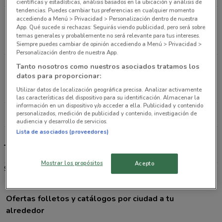
científicas y estadísticas, análisis basados en la ubicación y análisis de
tendencias. Puedes cambiar tus preferencias en cualquier momento
AVENIDA COYOACAN EJE 3 PONIENTE N° 1430,
accediendo a Menú > Privacidad > Personalización dentro de nuestra
App. Qué sucede si rechazas: Seguirás viendo publicidad, pero será sobre
COLONIA DEL VALLE SUR Del Benito Juarez
temas generales y probablemente no será relevante para tus intereses.
2.2 km
Siempre puedes cambiar de opinión accediendo a Menú > Privacidad >
Personalización dentro de nuestra App.
Calle Dr. Jiménez #286, Col. Doctores Ciudad De
Tanto nosotros como nuestros asociados tratamos los
datos para proporcionar:
México
3.1 km
Utilizar datos de localización geográfica precisa. Analizar activamente
las características del dispositivo para su identificación. Almacenar la
información en un dispositivo y/o acceder a ella. Publicidad y contenido
personalizados, medición de publicidad y contenido, investigación de
Todas las tiendas Tiendas Neto
audiencia y desarrollo de servicios.
Lista de asociados (proveedores)
Tiendas Neto
Mostrar los propósitos
Acepto
Supermercado
Ofertas folletos y catálogos por ciudad a tu
alrededor