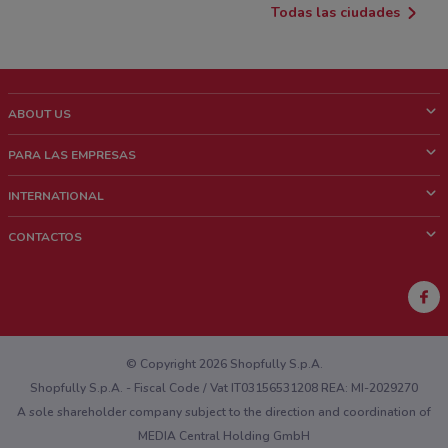
Todas las ciudades
ABOUT US
¿Que es ShopFully?
PARA LAS EMPRESAS
¿Quiénes Somos?
¿Qué Hacemos?
INTERNATIONAL
News & Media
Contacto comercial
Italy
CONTACTOS
Trabaja con nosotros
Brazil
Notificaciones sobre los puntos de venta
France
Notificaciones sobre los folletos
Australia
¿Encontraste un problema en la web o en la aplicación?
New Zealand
© Copyright 2026 Shopfully S.p.A.
Shopfully S.p.A. - Fiscal Code / Vat IT03156531208 REA: MI-2029270
A sole shareholder company subject to the direction and coordination of
MEDIA Central Holding GmbH