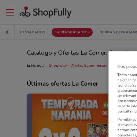
DESTACADOS
SUPERMERCADOS
TIENDAS DEPARTAM
Catalogo y Ofertas La Comer: Consultar 
Estás aquí:
ShopFully
Ofertas Supermercados cerca de ti
T
Nos preoc
Tanto nosot
navegación o
Últimas ofertas La Comer
tecnologías 
proporcionar
ser relevant
consentimie
la parte inf
consulta nue
Permítanos 
ofertas rele
herramientas
conectadas, 