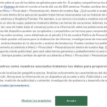
to sobre el uso de los datos recopilados para este fin. Si aceptas compartiremos tus 
con
Partners
de todo el mundo a través del uso de SDK externos. Puedes cambiar de o
a Menu > Privacidad > Personalización, dentro de nuestra App. ¿Qué sucede si acept
e verá dentro de la aplicación pueden tratar temas relacionados con su historial de
externas a Shopfully/Tiendeo. Por ejemplo, si un servicio vinculado a nosotros nos i
r un sitio de viajes, podemos mostrarle ofertas con temas de vacaciones. Además, lo
 (en caso de haber dado el consenso) junto a la información sobre las prestaciones de 
res del dispositivo pueden ser recopilados y compartidos con terceros para comprende
 las redes wireless, como detallado en el párrafo 13.b de nuestra Política de Provac
mbién pueden utilizarse para la elaboración de informes, investigaciones de mercado,
, análisis basados en la ubicación y análisis de tendencias. Puedes cambiar tus prefe
omento accediendo a Menú > Privacidad > Personalización dentro de nuestra App. Q
eguirás viendo publicidad, pero será sobre temas generales y probablemente no será r
es. Siempre puedes cambiar de opinión accediendo a Menú > Privacidad > Personaliza
.
1.7 km
sotros como nuestros asociados tratamos los datos para proporci
os de localización geográfica precisa. Analizar activamente las características del dis
ación. Almacenar la información en un dispositivo y/o acceder a ella. Publicidad y co
alrededor
os, medición de publicidad y contenido, investigación de audiencia y desarrollo de se
ociados (proveedores)
AZCAPOTZALCO
IZTACALCO
Mostrar los propósitos
Acepto
La 