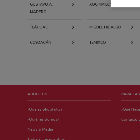
GUSTAVO A.
XOCHIMILCO
MADERO
TLÁHUAC
MIGUEL HIDALGO
COYOACÁN
TEMIXCO
ABOUT US
PARA LAS
¿Que es ShopFully?
¿Qué Hac
¿Quiénes Somos?
Contacto 
News & Media
Trabaja con nosotros