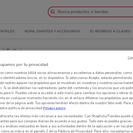
ENTALES
ROPA, ZAPATOS Y ACCESORIOS
EL REGRESO A CLASES
el Folleto
Con
iendas La Comer cerca de ti
upamos por tu privacidad
ros como nuestros
1014
socios almacenamos y accedemos a datos personales, como 
 identificadores únicos, en tu dispositivo. Si seleccionas Acepto, estarás permitiendo
Tie
de rastreo apoyen los propósitos que se muestran en «nosotros y nuestros socios trat
». Si se deshabilitan los rastreadores, parte del contenido y los anuncios que ves podr
es para ti. Puedes volver a acceder a este menú para cambiar tus opciones o retirar el
nto en cualquier momento haciendo clic en el enlace «Mostrar los propósitos» que ap
erior de la página web. Tus opciones tendrán efecto dentro de nuestro Sitio web. Para
stra política de privacidad.
Privacy policy
ofrecerle las ofertas más cercanas a sus necesidades: Con Shopfully/Tiendeo puede v
vantes para sus compras diarias de acuerdo a sus gustos. Todo esto es posible gracias 
 y análisis realizados en base a sus actividades dentro de la aplicación y en las pl
como se indica en el párrafo 2 de la Política de Privacidad. Para ello, necesitamos s