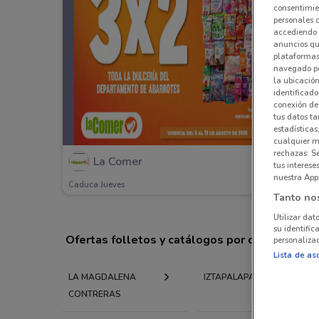
consentimien
personales 
accediendo 
anuncios qu
plataformas 
navegado po
la ubicación
identificado
conexión de
tus datos ta
estadísticas
cualquier m
rechazas: S
La Comer
tus interes
nuestra App
Caduca Jueves
Tanto no
Utilizar dat
su identific
Ofertas folletos y catálogos por ciudad a tu 
personalizad
Lista de as
LA MAGDALENA
IZTAPALAPA
CONTRERAS