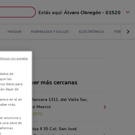
Estás aquí:
Álvaro Obregón - 01520
HOGAR
FARMACIAS Y SALUD
ELECTRÓNICA
FERRETERÍ
tinuar sin aceptar
datos de
 que las
ndas La Comer más cercanas
amos datos para
ían dejar de
C. Gabriel Mancera 1311, del Valle Sur,
arece en el en
 saber más,
Benito Juarez Mexico
1.7 km
ABIERTO
er anuncios y
a una serie de
ataformas
Calle Perpetua # 35 Col. San José
u