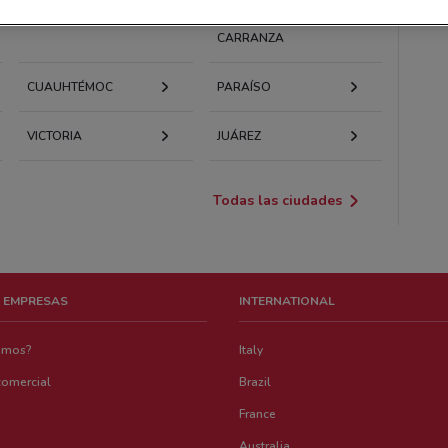
TLALPAN
VENUSTIANO
CARRANZA
CUAUHTÉMOC
PARAÍSO
VICTORIA
JUÁREZ
Todas las ciudades
 EMPRESAS
INTERNATIONAL
emos?
Italy
comercial
Brazil
France
Australia