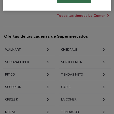
6.8 km
ABIERTO
Todas las tiendas La Comer
Ofertas de las cadenas de Supermercados
WALMART
CHEDRAUI
SORIANA HÍPER
SURTI TIENDA
PITICÓ
TIENDAS NETO
SCORPION
GARIS
CIRCLE K
LA COMER
MERZA
TIENDAS 3B