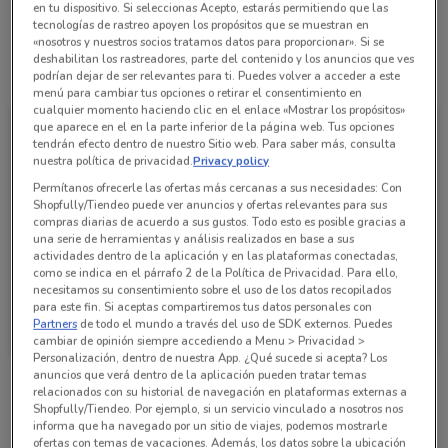
01 800 3777 333
en tu dispositivo. Si seleccionas Acepto, estarás permitiendo que las
tecnologías de rastreo apoyen los propósitos que se muestran en
«nosotros y nuestros socios tratamos datos para proporcionar». Si se
deshabilitan los rastreadores, parte del contenido y los anuncios que ves
Todas las ofertas de esta tienda
podrían dejar de ser relevantes para ti. Puedes volver a acceder a este
menú para cambiar tus opciones o retirar el consentimiento en
cualquier momento haciendo clic en el enlace «Mostrar los propósitos»
que aparece en el en la parte inferior de la página web. Tus opciones
tendrán efecto dentro de nuestro Sitio web. Para saber más, consulta
nuestra política de privacidad.
Privacy policy
Permítanos ofrecerle las ofertas más cercanas a sus necesidades: Con
Shopfully/Tiendeo puede ver anuncios y ofertas relevantes para sus
compras diarias de acuerdo a sus gustos. Todo esto es posible gracias a
una serie de herramientas y análisis realizados en base a sus
actividades dentro de la aplicación y en las plataformas conectadas,
como se indica en el párrafo 2 de la Política de Privacidad. Para ello,
necesitamos su consentimiento sobre el uso de los datos recopilados
para este fin. Si aceptas compartiremos tus datos personales con
La Comer
Partners
de todo el mundo a través del uso de SDK externos. Puedes
cambiar de opinión siempre accediendo a Menu > Privacidad >
Caduca Miércoles
1.7 km
Personalización, dentro de nuestra App. ¿Qué sucede si acepta? Los
anuncios que verá dentro de la aplicación pueden tratar temas
relacionados con su historial de navegación en plataformas externas a
Sucursales La Comer alrededor
Shopfully/Tiendeo. Por ejemplo, si un servicio vinculado a nosotros nos
informa que ha navegado por un sitio de viajes, podemos mostrarle
ofertas con temas de vacaciones. Además, los datos sobre la ubicación