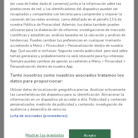
(en caso de haber dado el consenso) junto a la información sobre las
C. Gabriel Mancera 1311, del Valle Sur, Benito
prestaciones de red, y los identificadores del dispositivo pueden ser
recopilados y compartidos con terceros para comprender y mejorar la
Juarez Mexico
conexión de las redes wireless, como detallado en el párrafo 13.b de
1.7 km
ABIERTO
nuestra Política de Provacidad. Además, tus datos también pueden
utilizarse para la elaboración de informes, investigaciones de mercado,
científicas y estadísticas, análisis basados en la ubicación y análisis de
Calle Perpetua # 35 Col. San José Insurgentes
tendencias. Puedes cambiar tus preferencias en cualquier momento
Benito Juárez (cdmx)
accediendo a Menú > Privacidad > Personalización dentro de nuestra
App. Qué sucede si rechazas: Seguirás viendo publicidad, pero será sobre
2.9 km
ABIERTO
temas generales y probablemente no será relevante para tus intereses.
Siempre puedes cambiar de opinión accediendo a Menú > Privacidad >
Personalización dentro de nuestra App.
Miguel Ángel de Quevedo # 443 Col. Romero de
Terreros Coyoacán
Tanto nosotros como nuestros asociados tratamos los
datos para proporcionar:
5 km
ABIERTO
Utilizar datos de localización geográfica precisa. Analizar activamente
las características del dispositivo para su identificación. Almacenar la
Lago Xochimilco # 343, esq. Lago Alberto Col.
información en un dispositivo y/o acceder a ella. Publicidad y contenido
Anáhuac Miguel Hidalgo
personalizados, medición de publicidad y contenido, investigación de
audiencia y desarrollo de servicios.
5.5 km
ABIERTO
Lista de asociados (proveedores)
Nogal # 212, esq. Carpio Col. Sta. María La Ribera
Buenavista (cuauhtémoc)
Mostrar los propósitos
Acepto