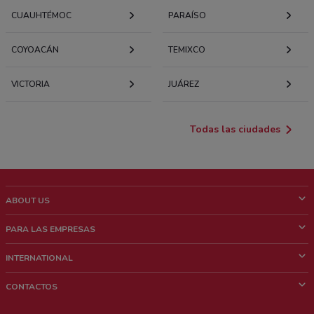
CUAUHTÉMOC
PARAÍSO
COYOACÁN
TEMIXCO
VICTORIA
JUÁREZ
Todas las ciudades
ABOUT US
¿Que es ShopFully?
PARA LAS EMPRESAS
¿Quiénes Somos?
¿Qué Hacemos?
INTERNATIONAL
News & Media
Contacto comercial
Italy
CONTACTOS
Trabaja con nosotros
Brazil
Notificaciones sobre los puntos de venta