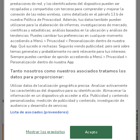
4.1 km
prestaciones de red, y los identificadores del dispositivo pueden ser
recopilados y compartidos con terceros para comprender y mejorar la
conexión de las redes wireless, como detallado en el párrafo 13.b de
Av. del Rosal 264, Col. Molinos del Rosal, Álvaro
nuestra Política de Provacidad. Además, tus datos también pueden
utilizarse para la elaboración de informes, investigaciones de mercado,
Obregón, Ciudad de México Ciudad De México
científicas y estadísticas, análisis basados en la ubicación y análisis de
4.1 km
tendencias. Puedes cambiar tus preferencias en cualquier momento
accediendo a Menú > Privacidad > Personalización dentro de nuestra
App. Qué sucede si rechazas: Seguirás viendo publicidad, pero será sobre
Av. del Rosal 240, Col. Molinos de Rosas, Álvaro
temas generales y probablemente no será relevante para tus intereses.
Obregón, Ciudad de México Ciudad De México
Siempre puedes cambiar de opinión accediendo a Menú > Privacidad >
Personalización dentro de nuestra App.
4.2 km
Tanto nosotros como nuestros asociados tratamos los
datos para proporcionar:
Todas las tiendas Zorro
Utilizar datos de localización geográfica precisa. Analizar activamente
las características del dispositivo para su identificación. Almacenar la
información en un dispositivo y/o acceder a ella. Publicidad y contenido
Otros catálogos cercanos
personalizados, medición de publicidad y contenido, investigación de
audiencia y desarrollo de servicios.
Lista de asociados (proveedores)
Mostrar los propósitos
Acepto