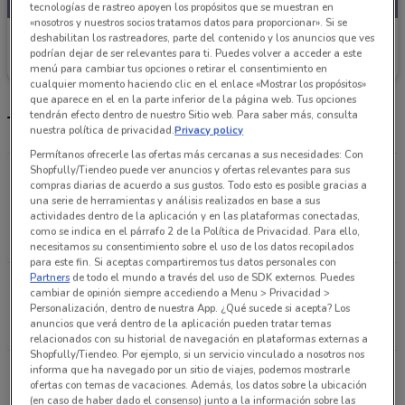
tecnologías de rastreo apoyen los propósitos que se muestran en
«nosotros y nuestros socios tratamos datos para proporcionar». Si se
Zorro
deshabilitan los rastreadores, parte del contenido y los anuncios que ves
podrían dejar de ser relevantes para ti. Puedes volver a acceder a este
Caduca Martes
3.8 km
menú para cambiar tus opciones o retirar el consentimiento en
cualquier momento haciendo clic en el enlace «Mostrar los propósitos»
que aparece en el en la parte inferior de la página web. Tus opciones
tendrán efecto dentro de nuestro Sitio web. Para saber más, consulta
Tiendas Zorro más cercanas
nuestra política de privacidad.
Privacy policy
Permítanos ofrecerle las ofertas más cercanas a sus necesidades: Con
Shopfully/Tiendeo puede ver anuncios y ofertas relevantes para sus
Tercera Cda. de Minas MZ1 LT4, Colonia Lomas de
compras diarias de acuerdo a sus gustos. Todo esto es posible gracias a
Becerra Del. Álvaro Obregón, CDMX Ciudad De
una serie de herramientas y análisis realizados en base a sus
actividades dentro de la aplicación y en las plataformas conectadas,
México
como se indica en el párrafo 2 de la Política de Privacidad. Para ello,
3.8 km
necesitamos su consentimiento sobre el uso de los datos recopilados
para este fin. Si aceptas compartiremos tus datos personales con
Partners
de todo el mundo a través del uso de SDK externos. Puedes
Av. Del Rosal 264, Col. Molinos del Rosal Álvaro
cambiar de opinión siempre accediendo a Menu > Privacidad >
Obregón
Personalización, dentro de nuestra App. ¿Qué sucede si acepta? Los
anuncios que verá dentro de la aplicación pueden tratar temas
4 km
relacionados con su historial de navegación en plataformas externas a
Shopfully/Tiendeo. Por ejemplo, si un servicio vinculado a nosotros nos
informa que ha navegado por un sitio de viajes, podemos mostrarle
Alta Tensión 88 Col. Molino de Rosas Alvaro
ofertas con temas de vacaciones. Además, los datos sobre la ubicación
Obregón, México D.F. Ciudad De México
(en caso de haber dado el consenso) junto a la información sobre las