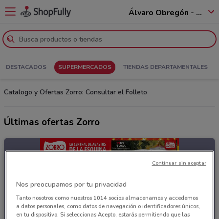
Álvaro Obregón - 01520
DESTACADOS
SUPERMERCADOS
TIENDAS DEPARTAMENTALES
Catalogo y Ofertas Zorro: Consultar el Folleto
Últimas ofertas Zorro
Continuar sin aceptar
Nos preocupamos por tu privacidad
Tanto nosotros como nuestros
1014
socios almacenamos y accedemos
a datos personales, como datos de navegación o identificadores únicos,
en tu dispositivo. Si seleccionas Acepto, estarás permitiendo que las