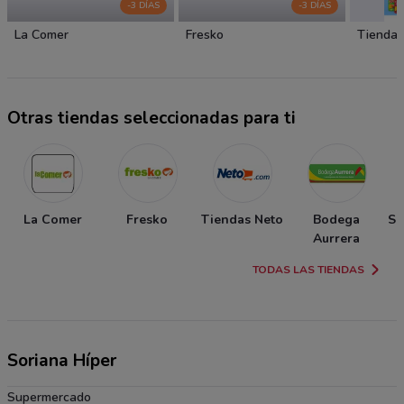
-3 DÍAS
-3 DÍAS
La Comer
Fresko
Tiendas
Otras tiendas seleccionadas para ti
La Comer
Fresko
Tiendas Neto
Bodega
So
Aurrera
TODAS LAS TIENDAS
Soriana Híper
Supermercado