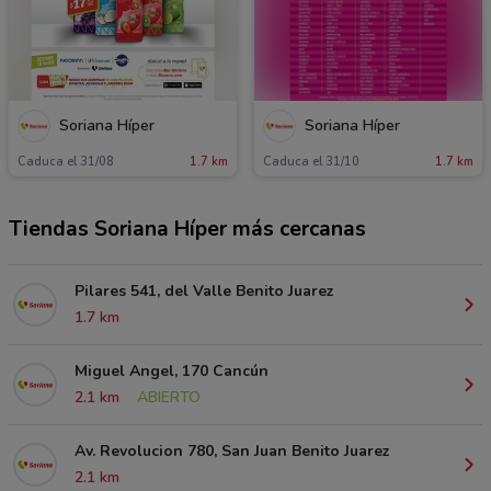
Soriana Híper
Soriana Híper
Caduca el 31/08
1.7 km
Caduca el 31/10
1.7 km
Tiendas Soriana Híper más cercanas
Pilares 541, del Valle Benito Juarez
1.7 km
Miguel Angel, 170 Cancún
2.1 km
ABIERTO
Av. Revolucion 780, San Juan Benito Juarez
2.1 km