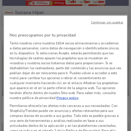
Soriana Híper
Caduca hoy
1.7 km
Continuar sin aceptar
Nos preocupamos por tu privacidad
Tanto nosotros como nuestros
1014
socios almacenamos y accedemos
a datos personales, como datos de navegación o identificadores únicos,
en tu dispositivo. Si seleccionas Acepto, estarás permitiendo que las
tecnologías de rastreo apoyen los propósitos que se muestran en
«nosotros y nuestros socios tratamos datos para proporcionar». Si se
deshabilitan los rastreadores, parte del contenido y los anuncios que ves
podrían dejar de ser relevantes para ti. Puedes volver a acceder a este
menú para cambiar tus opciones o retirar el consentimiento en
cualquier momento haciendo clic en el enlace «Mostrar los propósitos»
que aparece en el en la parte inferior de la página web. Tus opciones
CADUCA HOY
CADUCA HOY
tendrán efecto dentro de nuestro Sitio web. Para saber más, consulta
nuestra política de privacidad.
Privacy policy
Soriana Híper
Soriana Híper
Permítanos ofrecerle las ofertas más cercanas a sus necesidades: Con
Shopfully/Tiendeo puede ver anuncios y ofertas relevantes para sus
Caduca hoy
1.7 km
Caduca hoy
1.7 km
compras diarias de acuerdo a sus gustos. Todo esto es posible gracias a
una serie de herramientas y análisis realizados en base a sus
actividades dentro de la aplicación y en las plataformas conectadas,
como se indica en el párrafo 2 de la Política de Privacidad. Para ello,