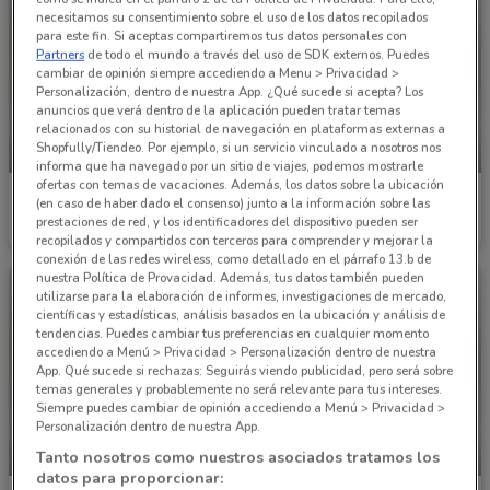
necesitamos su consentimiento sobre el uso de los datos recopilados
para este fin. Si aceptas compartiremos tus datos personales con
Partners
de todo el mundo a través del uso de SDK externos. Puedes
cambiar de opinión siempre accediendo a Menu > Privacidad >
Personalización, dentro de nuestra App. ¿Qué sucede si acepta? Los
anuncios que verá dentro de la aplicación pueden tratar temas
relacionados con su historial de navegación en plataformas externas a
Shopfully/Tiendeo. Por ejemplo, si un servicio vinculado a nosotros nos
CADUCA HOY
CADUCA HOY
informa que ha navegado por un sitio de viajes, podemos mostrarle
ofertas con temas de vacaciones. Además, los datos sobre la ubicación
Soriana Híper
Soriana Híper
(en caso de haber dado el consenso) junto a la información sobre las
prestaciones de red, y los identificadores del dispositivo pueden ser
Caduca hoy
1.7 km
Caduca hoy
1.7 km
recopilados y compartidos con terceros para comprender y mejorar la
conexión de las redes wireless, como detallado en el párrafo 13.b de
nuestra Política de Provacidad. Además, tus datos también pueden
utilizarse para la elaboración de informes, investigaciones de mercado,
científicas y estadísticas, análisis basados en la ubicación y análisis de
tendencias. Puedes cambiar tus preferencias en cualquier momento
accediendo a Menú > Privacidad > Personalización dentro de nuestra
App. Qué sucede si rechazas: Seguirás viendo publicidad, pero será sobre
temas generales y probablemente no será relevante para tus intereses.
Siempre puedes cambiar de opinión accediendo a Menú > Privacidad >
Personalización dentro de nuestra App.
Tanto nosotros como nuestros asociados tratamos los
CADUCA HOY
CADUCA HOY
datos para proporcionar: