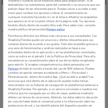
«nosotros y nuestros socios tratamos datos para proporcionar». Si se
deshabilitan los rastreadores, parte del contenido y los anuncios que ves
podrían dejar de ser relevantes para ti. Puedes volver a acceder a este
Tiendas 3B
menú para cambiar tus opciones o retirar el consentimiento en
cualquier momento haciendo clic en el enlace «Mostrar los propósitos»
Caduca el 31/08
481 m
que aparece en el en la parte inferior de la página web. Tus opciones
tendrán efecto dentro de nuestro Sitio web. Para saber más, consulta
nuestra política de privacidad.
Privacy policy
Tiendas Tiendas 3B más cercanas
Permítanos ofrecerle las ofertas más cercanas a sus necesidades: Con
Shopfully/Tiendeo puede ver anuncios y ofertas relevantes para sus
compras diarias de acuerdo a sus gustos. Todo esto es posible gracias a
Av. Coyoacán 425 Benito Juárez
una serie de herramientas y análisis realizados en base a sus
481 m
CERRADO
actividades dentro de la aplicación y en las plataformas conectadas,
como se indica en el párrafo 2 de la Política de Privacidad. Para ello,
necesitamos su consentimiento sobre el uso de los datos recopilados
Avenida Coyoacán No 896 Benito Juarez
para este fin. Si aceptas compartiremos tus datos personales con
Partners
de todo el mundo a través del uso de SDK externos. Puedes
732 m
CERRADO
cambiar de opinión siempre accediendo a Menu > Privacidad >
Personalización, dentro de nuestra App. ¿Qué sucede si acepta? Los
anuncios que verá dentro de la aplicación pueden tratar temas
Porfirio Diaz s/n Ciudad De México
relacionados con su historial de navegación en plataformas externas a
982 m
Shopfully/Tiendeo. Por ejemplo, si un servicio vinculado a nosotros nos
informa que ha navegado por un sitio de viajes, podemos mostrarle
ofertas con temas de vacaciones. Además, los datos sobre la ubicación
Porfirio Diaz s/n Cdmx
(en caso de haber dado el consenso) junto a la información sobre las
982 m
prestaciones de red, y los identificadores del dispositivo pueden ser