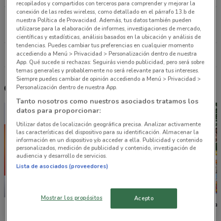
recopilados y compartidos con terceros para comprender y mejorar la
conexión de las redes wireless, como detallado en el párrafo 13.b de
Gabriel Mancera No 154 Cdmx
nuestra Política de Provacidad. Además, tus datos también pueden
utilizarse para la elaboración de informes, investigaciones de mercado,
1.2 km
CERRADO
científicas y estadísticas, análisis basados en la ubicación y análisis de
tendencias. Puedes cambiar tus preferencias en cualquier momento
accediendo a Menú > Privacidad > Personalización dentro de nuestra
Todas las tiendas Tiendas 3B
App. Qué sucede si rechazas: Seguirás viendo publicidad, pero será sobre
temas generales y probablemente no será relevante para tus intereses.
Siempre puedes cambiar de opinión accediendo a Menú > Privacidad >
Otros catálogos cercanos
Personalización dentro de nuestra App.
Tanto nosotros como nuestros asociados tratamos los
datos para proporcionar:
Utilizar datos de localización geográfica precisa. Analizar activamente
las características del dispositivo para su identificación. Almacenar la
información en un dispositivo y/o acceder a ella. Publicidad y contenido
personalizados, medición de publicidad y contenido, investigación de
audiencia y desarrollo de servicios.
Lista de asociados (proveedores)
NUEVO
NUEVO
Mostrar los propósitos
Acepto
La Comer
Fresko
Tiendas