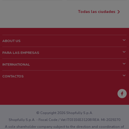
Todas las ciudades
ABOUT US
¿Que es ShopFully?
PARA LAS EMPRESAS
¿Quiénes Somos?
¿Qué Hacemos?
INTERNATIONAL
News & Media
Contacto comercial
Italy
CONTACTOS
Trabaja con nosotros
Brazil
Notificaciones sobre los puntos de venta
France
Notificaciones sobre los folletos
Australia
¿Encontraste un problema en la web o en la aplicación?
New Zealand
© Copyright 2026 Shopfully S.p.A.
Shopfully S.p.A. - Fiscal Code / Vat IT03156531208 REA: MI-2029270
A sole shareholder company subject to the direction and coordination of