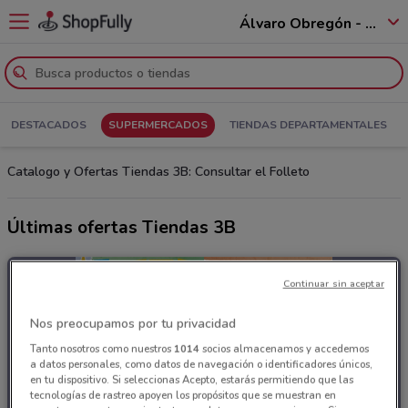
Álvaro Obregón - 01520
DESTACADOS
SUPERMERCADOS
TIENDAS DEPARTAMENTALES
Catalogo y Ofertas Tiendas 3B: Consultar el Folleto
Últimas ofertas Tiendas 3B
Continuar sin aceptar
Nos preocupamos por tu privacidad
Tanto nosotros como nuestros
1014
socios almacenamos y accedemos
a datos personales, como datos de navegación o identificadores únicos,
en tu dispositivo. Si seleccionas Acepto, estarás permitiendo que las
tecnologías de rastreo apoyen los propósitos que se muestran en