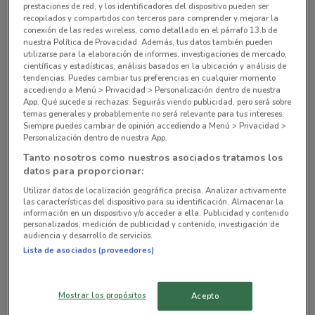
prestaciones de red, y los identificadores del dispositivo pueden ser
Av. Coyoacán 425 Benito Juárez
recopilados y compartidos con terceros para comprender y mejorar la
481 m
ABIERTO
conexión de las redes wireless, como detallado en el párrafo 13.b de
nuestra Política de Provacidad. Además, tus datos también pueden
utilizarse para la elaboración de informes, investigaciones de mercado,
Avenida Coyoacán No 896 Benito Juarez
científicas y estadísticas, análisis basados en la ubicación y análisis de
732 m
ABIERTO
tendencias. Puedes cambiar tus preferencias en cualquier momento
accediendo a Menú > Privacidad > Personalización dentro de nuestra
App. Qué sucede si rechazas: Seguirás viendo publicidad, pero será sobre
Porfirio Diaz s/n Ciudad De México
temas generales y probablemente no será relevante para tus intereses.
Siempre puedes cambiar de opinión accediendo a Menú > Privacidad >
982 m
Personalización dentro de nuestra App.
Tanto nosotros como nuestros asociados tratamos los
Gabriel Mancera No 154 Cdmx
datos para proporcionar:
1.2 km
ABIERTO
Utilizar datos de localización geográfica precisa. Analizar activamente
las características del dispositivo para su identificación. Almacenar la
Gabriel Mancera No 154 Ciudad De México
información en un dispositivo y/o acceder a ella. Publicidad y contenido
personalizados, medición de publicidad y contenido, investigación de
1.2 km
audiencia y desarrollo de servicios.
Lista de asociados (proveedores)
Todas las tiendas Tiendas 3B
Mostrar los propósitos
Acepto