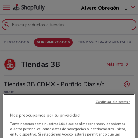
Álvaro Obregón - 01520
DESTACADOS
SUPERMERCADOS
TIENDAS DEPARTAMENTALES
Tiendas 3B
Más info
Tiendas 3B CDMX - Porfirio Diaz s/n
982 m
Continuar sin aceptar
Lunes
No disponible
Martes
Miércoles
Jueves
Viernes
Sábado
Domingo
No disponible
No disponible
No disponible
No disponible
No disponible
No disponible
Nos preocupamos por tu privacidad
Tanto nosotros como nuestros
1014
socios almacenamos y accedemos
a datos personales, como datos de navegación o identificadores únicos,
en tu dispositivo. Si seleccionas Acepto, estarás permitiendo que las