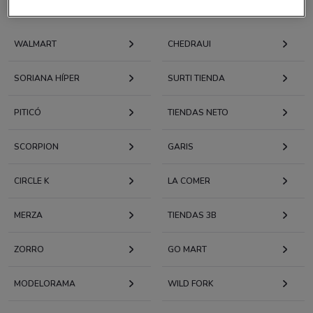
Ofertas de las cadenas de Supermercados
WALMART
CHEDRAUI
SORIANA HÍPER
SURTI TIENDA
PITICÓ
TIENDAS NETO
SCORPION
GARIS
CIRCLE K
LA COMER
MERZA
TIENDAS 3B
ZORRO
GO MART
MODELORAMA
WILD FORK