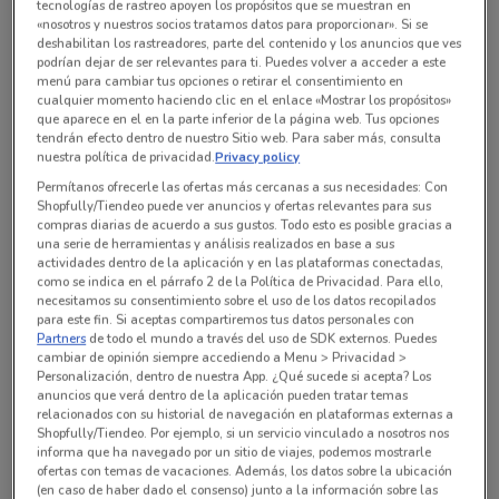
Todas las ofertas de esta tienda
tecnologías de rastreo apoyen los propósitos que se muestran en
«nosotros y nuestros socios tratamos datos para proporcionar». Si se
deshabilitan los rastreadores, parte del contenido y los anuncios que ves
podrían dejar de ser relevantes para ti. Puedes volver a acceder a este
menú para cambiar tus opciones o retirar el consentimiento en
cualquier momento haciendo clic en el enlace «Mostrar los propósitos»
que aparece en el en la parte inferior de la página web. Tus opciones
tendrán efecto dentro de nuestro Sitio web. Para saber más, consulta
nuestra política de privacidad.
Privacy policy
Permítanos ofrecerle las ofertas más cercanas a sus necesidades: Con
Shopfully/Tiendeo puede ver anuncios y ofertas relevantes para sus
compras diarias de acuerdo a sus gustos. Todo esto es posible gracias a
una serie de herramientas y análisis realizados en base a sus
actividades dentro de la aplicación y en las plataformas conectadas,
como se indica en el párrafo 2 de la Política de Privacidad. Para ello,
necesitamos su consentimiento sobre el uso de los datos recopilados
En este momento no hay ofertas vigentes
para este fin. Si aceptas compartiremos tus datos personales con
Partners
de todo el mundo a través del uso de SDK externos. Puedes
cambiar de opinión siempre accediendo a Menu > Privacidad >
Personalización, dentro de nuestra App. ¿Qué sucede si acepta? Los
anuncios que verá dentro de la aplicación pueden tratar temas
relacionados con su historial de navegación en plataformas externas a
Shopfully/Tiendeo. Por ejemplo, si un servicio vinculado a nosotros nos
Sucursales Tiendas 3B alrededor
informa que ha navegado por un sitio de viajes, podemos mostrarle
ofertas con temas de vacaciones. Además, los datos sobre la ubicación
(en caso de haber dado el consenso) junto a la información sobre las