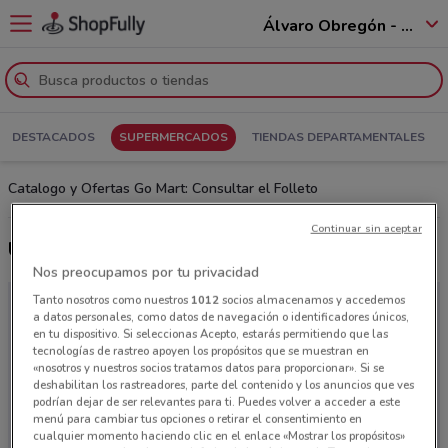
Álvaro Obregón - 01520
DESTACADOS
SUPERMERCADOS
TIENDAS DEPARTAMENTALES
Catalogo y Ofertas Go Mart: Consultar el Folleto
Continuar sin aceptar
Últimas ofertas Go Mart
Nos preocupamos por tu privacidad
Tanto nosotros como nuestros
1012
socios almacenamos y accedemos
a datos personales, como datos de navegación o identificadores únicos,
en tu dispositivo. Si seleccionas Acepto, estarás permitiendo que las
tecnologías de rastreo apoyen los propósitos que se muestran en
«nosotros y nuestros socios tratamos datos para proporcionar». Si se
deshabilitan los rastreadores, parte del contenido y los anuncios que ves
podrían dejar de ser relevantes para ti. Puedes volver a acceder a este
menú para cambiar tus opciones o retirar el consentimiento en
cualquier momento haciendo clic en el enlace «Mostrar los propósitos»