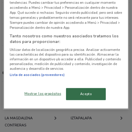
tendencias. Puedes cambiar tus preferencias en cualquier momento
accediendo a Menú > Privacidad > Personalización dentro de nuestra
Calz. Tlalpan N°1882 Tlalpan (cdmx)
App. Qué sucede si rechazas: Seguirás viendo publicidad, pero será sobre
6.2 km
temas generales y probablemente no será relevante para tus intereses.
Siempre puedes cambiar de opinión accediendo a Menú > Privacidad >
Personalización dentro de nuestra App.
Madero 73 Cuauhtémoc (cdmx)
Tanto nosotros como nuestros asociados tratamos los
6.3 km
datos para proporcionar:
Utilizar datos de localización geográfica precisa. Analizar activamente
Todas las tiendas Go Mart
las características del dispositivo para su identificación. Almacenar la
información en un dispositivo y/o acceder a ella. Publicidad y contenido
personalizados, medición de publicidad y contenido, investigación de
audiencia y desarrollo de servicios.
Go Mart
Lista de asociados (proveedores)
Mostrar los propósitos
Acepto
Ofertas folletos y catálogos por ciudad a tu
alrededor
LA MAGDALENA
IZTAPALAPA
CONTRERAS