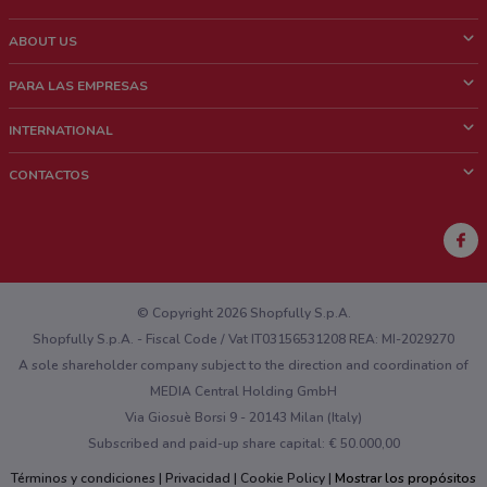
ABOUT US
¿Que es ShopFully?
PARA LAS EMPRESAS
¿Quiénes Somos?
¿Qué Hacemos?
INTERNATIONAL
News & Media
Contacto comercial
Italy
CONTACTOS
Trabaja con nosotros
Brazil
Notificaciones sobre los puntos de venta
France
Notificaciones sobre los folletos
Australia
¿Encontraste un problema en la web o en la aplicación?
New Zealand
© Copyright 2026 Shopfully S.p.A.
Shopfully S.p.A. - Fiscal Code / Vat IT03156531208 REA: MI-2029270
A sole shareholder company subject to the direction and coordination of
MEDIA Central Holding GmbH
Via Giosuè Borsi 9 - 20143 Milan (Italy)
Subscribed and paid-up share capital: € 50.000,00
Términos y condiciones
Privacidad
Cookie Policy
Mostrar los propósitos