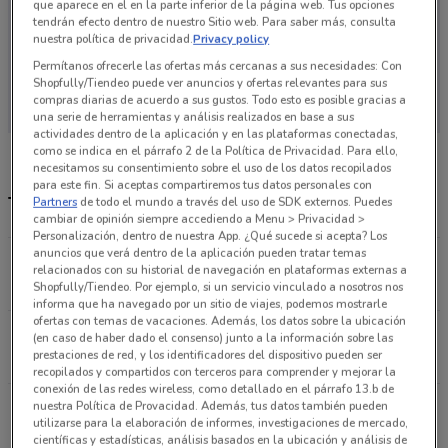
que aparece en el en la parte inferior de la página web. Tus opciones
tendrán efecto dentro de nuestro Sitio web. Para saber más, consulta
nuestra política de privacidad.
Privacy policy
Permítanos ofrecerle las ofertas más cercanas a sus necesidades: Con
En este momento no hay ofertas vigentes
Shopfully/Tiendeo puede ver anuncios y ofertas relevantes para sus
compras diarias de acuerdo a sus gustos. Todo esto es posible gracias a
una serie de herramientas y análisis realizados en base a sus
actividades dentro de la aplicación y en las plataformas conectadas,
como se indica en el párrafo 2 de la Política de Privacidad. Para ello,
necesitamos su consentimiento sobre el uso de los datos recopilados
para este fin. Si aceptas compartiremos tus datos personales con
Tiendas Go Mart más cercanas
Partners
de todo el mundo a través del uso de SDK externos. Puedes
cambiar de opinión siempre accediendo a Menu > Privacidad >
Personalización, dentro de nuestra App. ¿Qué sucede si acepta? Los
anuncios que verá dentro de la aplicación pueden tratar temas
Republica de Uruguay No.21-A Cuauhtémoc (cdmx)
relacionados con su historial de navegación en plataformas externas a
5.5 km
Shopfully/Tiendeo. Por ejemplo, si un servicio vinculado a nosotros nos
informa que ha navegado por un sitio de viajes, podemos mostrarle
ofertas con temas de vacaciones. Además, los datos sobre la ubicación
República de Uruguay No.33 Cuauhtémoc (cdmx)
(en caso de haber dado el consenso) junto a la información sobre las
prestaciones de red, y los identificadores del dispositivo pueden ser
5.6 km
recopilados y compartidos con terceros para comprender y mejorar la
conexión de las redes wireless, como detallado en el párrafo 13.b de
Lorenzo Boturini N° 479 Venustiano Carranza
nuestra Política de Provacidad. Además, tus datos también pueden
utilizarse para la elaboración de informes, investigaciones de mercado,
5.9 km
científicas y estadísticas, análisis basados en la ubicación y análisis de