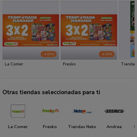
-4 DÍAS
-4 DÍAS
La Comer
Fresko
Tiendas
Otras tiendas seleccionadas para ti
La Comer
Fresko
Tiendas Neto
Andrea
P