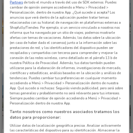
Partners
de todo el mundo a través del uso de SDK externos. Puedes
cambiar de opinión siempre accediendo a Menu > Privacidad >
Personalización, dentro de nuestra App. ¿Qué sucede si acepta? Los
anuncios que verá dentro de la aplicación pueden tratar temas
relacionados con su historial de navegación en plataformas externas a
Shopfully/Tiendeo. Por ejemplo, si un servicio vinculado a nosotros nos
informa que ha navegado por un sitio de viajes, podemos mostrarle
ofertas con temas de vacaciones. Además, los datos sobre la ubicación
(en caso de haber dado el consenso) junto a la información sobre las
prestaciones de red, y los identificadores del dispositivo pueden ser
recopilados y compartidos con terceros para comprender y mejorar la
Nissan
Nissan
conexión de las redes wireless, como detallado en el párrafo 13.b de
nuestra Política de Provacidad. Además, tus datos también pueden
Caduca el 05/08
1.2 km
Caduca el 03/09
1.2 km
utilizarse para la elaboración de informes, investigaciones de mercado,
científicas y estadísticas, análisis basados en la ubicación y análisis de
tendencias. Puedes cambiar tus preferencias en cualquier momento
accediendo a Menú > Privacidad > Personalización dentro de nuestra
App. Qué sucede si rechazas: Seguirás viendo publicidad, pero será sobre
temas generales y probablemente no será relevante para tus intereses.
Siempre puedes cambiar de opinión accediendo a Menú > Privacidad >
Personalización dentro de nuestra App.
Tanto nosotros como nuestros asociados tratamos los
datos para proporcionar:
Utilizar datos de localización geográfica precisa. Analizar activamente
las características del dispositivo para su identificación. Almacenar la