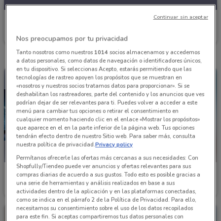
Continuar sin aceptar
Nissan
Caduca el 05/08
1.2 km
Nos preocupamos por tu privacidad
Tanto nosotros como nuestros
1014
socios almacenamos y accedemos
a datos personales, como datos de navegación o identificadores únicos,
en tu dispositivo. Si seleccionas Acepto, estarás permitiendo que las
tecnologías de rastreo apoyen los propósitos que se muestran en
«nosotros y nuestros socios tratamos datos para proporcionar». Si se
deshabilitan los rastreadores, parte del contenido y los anuncios que ves
podrían dejar de ser relevantes para ti. Puedes volver a acceder a este
menú para cambiar tus opciones o retirar el consentimiento en
cualquier momento haciendo clic en el enlace «Mostrar los propósitos»
que aparece en el en la parte inferior de la página web. Tus opciones
tendrán efecto dentro de nuestro Sitio web. Para saber más, consulta
nuestra política de privacidad.
Privacy policy
Permítanos ofrecerle las ofertas más cercanas a sus necesidades: Con
Shopfully/Tiendeo puede ver anuncios y ofertas relevantes para sus
Nissan
Nissan
compras diarias de acuerdo a sus gustos. Todo esto es posible gracias a
una serie de herramientas y análisis realizados en base a sus
Caduca el 05/08
1.2 km
Caduca el 05/08
1.2 km
actividades dentro de la aplicación y en las plataformas conectadas,
como se indica en el párrafo 2 de la Política de Privacidad. Para ello,
necesitamos su consentimiento sobre el uso de los datos recopilados
para este fin. Si aceptas compartiremos tus datos personales con