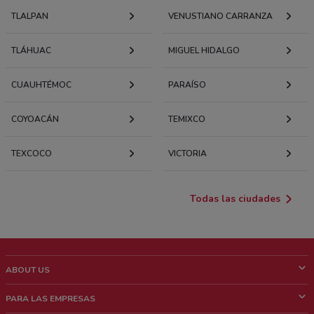
TLALPAN
VENUSTIANO CARRANZA
TLÁHUAC
MIGUEL HIDALGO
CUAUHTÉMOC
PARAÍSO
COYOACÁN
TEMIXCO
TEXCOCO
VICTORIA
Todas las ciudades
ABOUT US
¿Que es ShopFully?
PARA LAS EMPRESAS