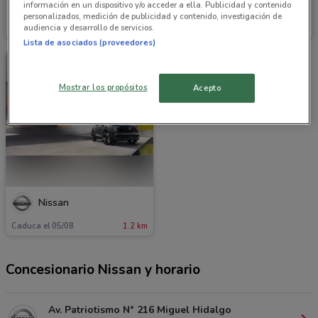
información en un dispositivo y/o acceder a ella. Publicidad y contenido
Nissan
Nissan
personalizados, medición de publicidad y contenido, investigación de
audiencia y desarrollo de servicios.
Caduca el 31/12
1.2 km
Caduca el 31/12
1.2 km
Lista de asociados (proveedores)
Mostrar los propósitos
Acepto
Nissan
Caduca el 05/08
1.2 km
Concesionario Nissan y horario
Av. Patriotismo N° 216 Miguel Hidalgo