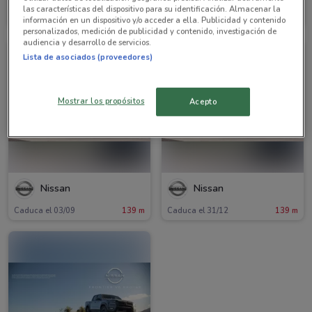
las características del dispositivo para su identificación. Almacenar la
Caduca el 05/08
139 m
Caduca el 05/08
139 m
información en un dispositivo y/o acceder a ella. Publicidad y contenido
personalizados, medición de publicidad y contenido, investigación de
audiencia y desarrollo de servicios.
Lista de asociados (proveedores)
Mostrar los propósitos
Acepto
Nissan
Nissan
Caduca el 03/09
139 m
Caduca el 31/12
139 m