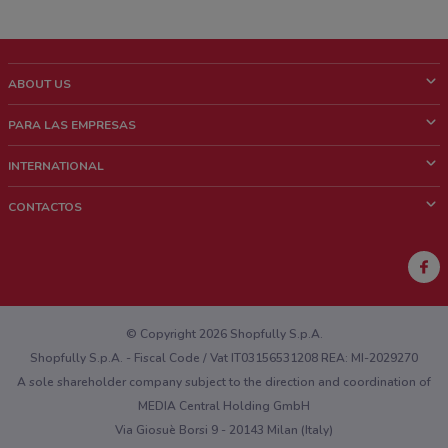
ABOUT US
¿Que es ShopFully?
PARA LAS EMPRESAS
¿Quiénes Somos?
¿Qué Hacemos?
INTERNATIONAL
News & Media
Contacto comercial
Italy
CONTACTOS
Trabaja con nosotros
Brazil
Notificaciones sobre los puntos de venta
France
Notificaciones sobre los folletos
Australia
¿Encontraste un problema en la web o en la aplicación?
New Zealand
© Copyright 2026 Shopfully S.p.A.
Shopfully S.p.A. - Fiscal Code / Vat IT03156531208 REA: MI-2029270
A sole shareholder company subject to the direction and coordination of
MEDIA Central Holding GmbH
Via Giosuè Borsi 9 - 20143 Milan (Italy)