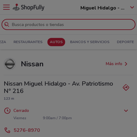
Miguel Hidalgo - 11250
EZA
RESTAURANTES
AUTOS
BANCOS Y SERVICIOS
DEPORTE
Nissan
Más info
Nissan Miguel Hidalgo - Av. Patriotismo
N° 216
123 m
Cerrado
Lunes
Martes
Miércoles
Jueves
9:00am / 7:00pm
9:00am / 7:00pm
9:00am / 7:00pm
9:00am / 7:00pm
Viernes
9:00am / 7:00pm
Sábado
Domingo
9:00am / 5:00pm
11:00am / 5:00pm
5276-8970