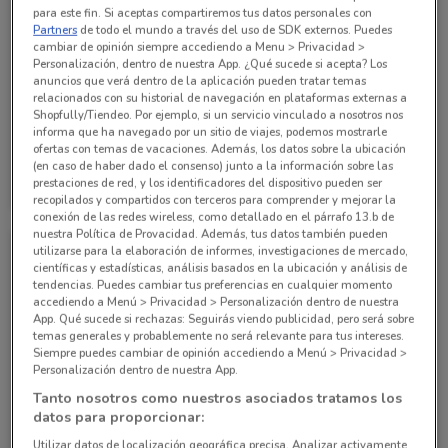
para este fin. Si aceptas compartiremos tus datos personales con
Partners
de todo el mundo a través del uso de SDK externos. Puedes
cambiar de opinión siempre accediendo a Menu > Privacidad >
Personalización, dentro de nuestra App. ¿Qué sucede si acepta? Los
anuncios que verá dentro de la aplicación pueden tratar temas
relacionados con su historial de navegación en plataformas externas a
Shopfully/Tiendeo. Por ejemplo, si un servicio vinculado a nosotros nos
NUEVO
NUEVO
informa que ha navegado por un sitio de viajes, podemos mostrarle
ofertas con temas de vacaciones. Además, los datos sobre la ubicación
Nissan
Nissan
(en caso de haber dado el consenso) junto a la información sobre las
prestaciones de red, y los identificadores del dispositivo pueden ser
Caduca el 05/08
139 m
Caduca el 05/08
139 m
recopilados y compartidos con terceros para comprender y mejorar la
conexión de las redes wireless, como detallado en el párrafo 13.b de
nuestra Política de Provacidad. Además, tus datos también pueden
utilizarse para la elaboración de informes, investigaciones de mercado,
científicas y estadísticas, análisis basados en la ubicación y análisis de
tendencias. Puedes cambiar tus preferencias en cualquier momento
accediendo a Menú > Privacidad > Personalización dentro de nuestra
App. Qué sucede si rechazas: Seguirás viendo publicidad, pero será sobre
temas generales y probablemente no será relevante para tus intereses.
Siempre puedes cambiar de opinión accediendo a Menú > Privacidad >
Personalización dentro de nuestra App.
Tanto nosotros como nuestros asociados tratamos los
NUEVO
NUEVO
datos para proporcionar:
Nissan
Nissan
Utilizar datos de localización geográfica precisa. Analizar activamente