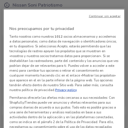
Nissan Soni Patriotismo
Continuar sin aceptar
Todas las ofertas de esta tienda
Nos preocupamos por tu privacidad
Tanto nosotros como nuestros
1012
socios almacenamos y accedemos
a datos personales, como datos de navegación o identificadores únicos,
en tu dispositivo. Si seleccionas Acepto, estarás permitiendo que las
tecnologías de rastreo apoyen los propósitos que se muestran en
«nosotros y nuestros socios tratamos datos para proporcionar». Si se
deshabilitan los rastreadores, parte del contenido y los anuncios que ves
podrían dejar de ser relevantes para ti. Puedes volver a acceder a este
menú para cambiar tus opciones o retirar el consentimiento en
cualquier momento haciendo clic en el enlace «Mostrar los propósitos»
que aparece en el en la parte inferior de la página web. Tus opciones
tendrán efecto dentro de nuestro Sitio web. Para saber más, consulta
nuestra política de privacidad.
Privacy policy
Nissan
Permítanos ofrecerle las ofertas más cercanas a sus necesidades: Con
Caduca el 05/08
139 m
Shopfully/Tiendeo puede ver anuncios y ofertas relevantes para sus
compras diarias de acuerdo a sus gustos. Todo esto es posible gracias a
una serie de herramientas y análisis realizados en base a sus
actividades dentro de la aplicación y en las plataformas conectadas,
como se indica en el párrafo 2 de la Política de Privacidad. Para ello,
necesitamos su consentimiento sobre el uso de los datos recopilados