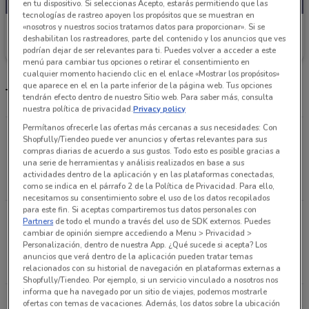
en tu dispositivo. Si seleccionas Acepto, estarás permitiendo que las
tecnologías de rastreo apoyen los propósitos que se muestran en
«nosotros y nuestros socios tratamos datos para proporcionar». Si se
Mumuso
deshabilitan los rastreadores, parte del contenido y los anuncios que ves
podrían dejar de ser relevantes para ti. Puedes volver a acceder a este
3.3 km
menú para cambiar tus opciones o retirar el consentimiento en
cualquier momento haciendo clic en el enlace «Mostrar los propósitos»
que aparece en el en la parte inferior de la página web. Tus opciones
Tiendas Mumuso más cercanas
tendrán efecto dentro de nuestro Sitio web. Para saber más, consulta
nuestra política de privacidad.
Privacy policy
Permítanos ofrecerle las ofertas más cercanas a sus necesidades: Con
Avenida Insurgentes Sur #1352 local 143 Colonia
Shopfully/Tiendeo puede ver anuncios y ofertas relevantes para sus
del Valle Cp 03100 Benito Juarez CDMX Ciudad De
compras diarias de acuerdo a sus gustos. Todo esto es posible gracias a
una serie de herramientas y análisis realizados en base a sus
México
actividades dentro de la aplicación y en las plataformas conectadas,
3.3 km
ABIERTO
como se indica en el párrafo 2 de la Política de Privacidad. Para ello,
necesitamos su consentimiento sobre el uso de los datos recopilados
para este fin. Si aceptas compartiremos tus datos personales con
Calle 16 de Septiembre Local B, Centro de la
Partners
de todo el mundo a través del uso de SDK externos. Puedes
ciudad de México Area 1, delegación Cuauhtemoc,
cambiar de opinión siempre accediendo a Menu > Privacidad >
Personalización, dentro de nuestra App. ¿Qué sucede si acepta? Los
C.P. 06000. Ciudad De México
anuncios que verá dentro de la aplicación pueden tratar temas
5.1 km
ABIERTO
relacionados con su historial de navegación en plataformas externas a
Shopfully/Tiendeo. Por ejemplo, si un servicio vinculado a nosotros nos
informa que ha navegado por un sitio de viajes, podemos mostrarle
TACUBA # 62, COLONIA CENTRO AREA 2,
ofertas con temas de vacaciones. Además, los datos sobre la ubicación