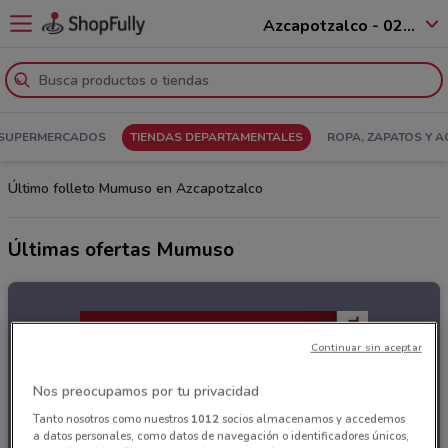
Azcapotzalco - 02010
SUPERMERCADOS
TIENDAS DEPARTAMENTALES
ROPA, ZAPATOS Y 
Último folleto Mumuso en Azcapotzalco
Últimas ofertas Mumuso
Continuar sin aceptar
Nos preocupamos por tu privacidad
Tanto nosotros como nuestros
1012
socios almacenamos y accedemos
a datos personales, como datos de navegación o identificadores únicos,