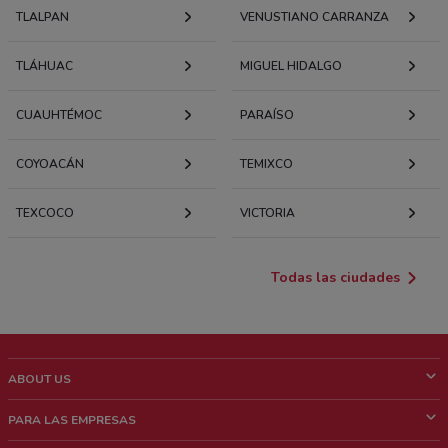
TLALPAN
VENUSTIANO CARRANZA
TLÁHUAC
MIGUEL HIDALGO
CUAUHTÉMOC
PARAÍSO
COYOACÁN
TEMIXCO
TEXCOCO
VICTORIA
Todas las ciudades
ABOUT US
¿Que es ShopFully?
PARA LAS EMPRESAS
¿Quiénes Somos?