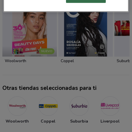
NUEVO
Woolworth
Coppel
Suburbi
Otras tiendas seleccionadas para ti
Woolworth
Coppel
Suburbia
Liverpool