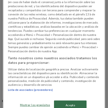
(en caso de haber dado el consenso) junto a la información sobre las
DELEGACION CUAUHTEMOC, CP. 06010 CDMX
prestaciones de red, y los identificadores del dispositivo pueden ser
Ciudad De México
recopilados y compartidos con terceros para comprender y mejorar la
5.3 km
ABIERTO
conexión de las redes wireless, como detallado en el párrafo 13.b de
nuestra Política de Provacidad. Además, tus datos también pueden
utilizarse para la elaboración de informes, investigaciones de mercado,
Av. Canal de Tezontle # 1512 local 50-50b- 50c-
científicas y estadísticas, análisis basados en la ubicación y análisis de
tendencias. Puedes cambiar tus preferencias en cualquier momento
51- 51b- 51c col. Alfonso Ortiz Tirado Delg.
accediendo a Menú > Privacidad > Personalización dentro de nuestra
Iztapalapa, CDMX, CP. 09020 Ciudad De México
App. Qué sucede si rechazas: Seguirás viendo publicidad, pero será sobre
temas generales y probablemente no será relevante para tus intereses.
9.3 km
ABIERTO
Siempre puedes cambiar de opinión accediendo a Menú > Privacidad >
Personalización dentro de nuestra App.
Calzada de Guadalupe 431 local 39, 40 y 41, Col.
Tanto nosotros como nuestros asociados tratamos los
Guadalupe Tepeyac, Delg. Gustavo A. Madero,
datos para proporcionar:
CDMX, C.P. 07840 Ciudad De México
Utilizar datos de localización geográfica precisa. Analizar activamente
9.5 km
ABIERTO
las características del dispositivo para su identificación. Almacenar la
información en un dispositivo y/o acceder a ella. Publicidad y contenido
personalizados, medición de publicidad y contenido, investigación de
Todas las tiendas Mumuso
audiencia y desarrollo de servicios.
Lista de asociados (proveedores)
Otros catálogos cercanos
Mostrar los propósitos
Acepto